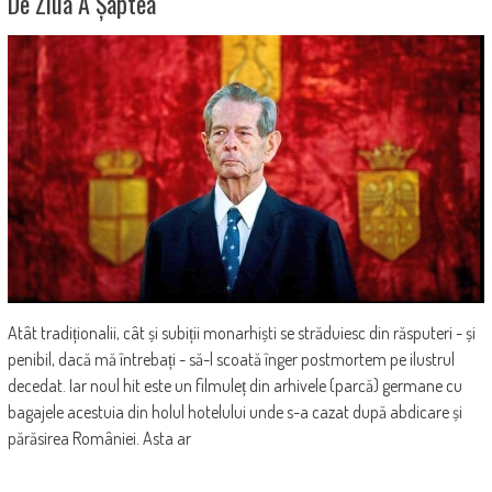
De Ziua A Șaptea
Atât tradiționalii, cât și subiții monarhiști se străduiesc din răsputeri - și
penibil, dacă mă întrebați - să-l scoată înger postmortem pe ilustrul
decedat. Iar noul hit este un filmuleț din arhivele (parcă) germane cu
bagajele acestuia din holul hotelului unde s-a cazat după abdicare și
părăsirea României. Asta ar