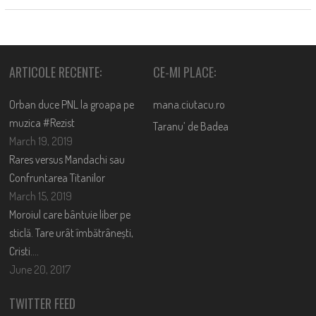
ARTICOLE RECENTE:
CE-MI PLACE:
Orban duce PNL la groapa pe
mana.ciutacu.ro
muzica #Rezist
Taranu’ de Badea
March 19, 2019
Rares versus Mandachi sau
Confruntarea Titanilor
March 15, 2019
Moroiul care bântuie liber pe
sticlă. Tare urât îmbătrânești,
Cristi….
June 20, 2017
TWITTER FEED