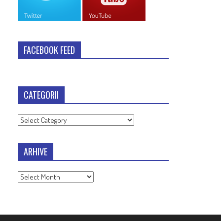
FACEBOOK FEED
CATEGORII
Categorii
ARHIVE
Arhive