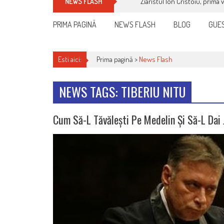
Ziaristul Ion Cristoiu, prima 
NEWS FLASH
PRIMA PAGINĂ
NEWS FLASH
BLOG
GUES
Esti aici:
Prima pagină >
News Flash
NEWS TAGS: TIBERIU NITU
Cum Să-L Tăvălești Pe Medelin Și Să-L Dai