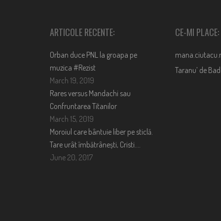
ARTICOLE RECENTE:
CE-MI PLACE:
Orban duce PNL la groapa pe
mana.ciutacu.
muzica #Rezist
Taranu’ de Ba
March 19, 2019
Rares versus Mandachi sau
Confruntarea Titanilor
March 15, 2019
Moroiul care bântuie liber pe sticlă.
Tare urât îmbătrânești, Cristi….
June 20, 2017