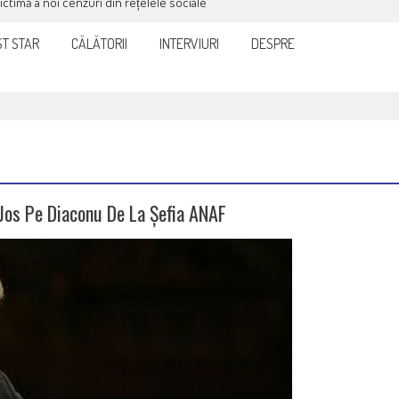
victimă a noi cenzuri din rețelele sociale
T STAR
CĂLĂTORII
INTERVIURI
DESPRE
 Jos Pe Diaconu De La Șefia ANAF