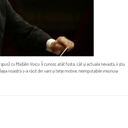
us) cu Mădălin Voicu. Îi cunosc atât fosta, cât și actuala nevastă, îi știu
ția noastră s-a răcit din varii și terțe motive, neimputabile vreunuia