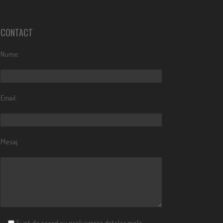
CONTACT
Nume:
Email:
Mesaj:
Sunt de acord cu prelucrarea datelor mele