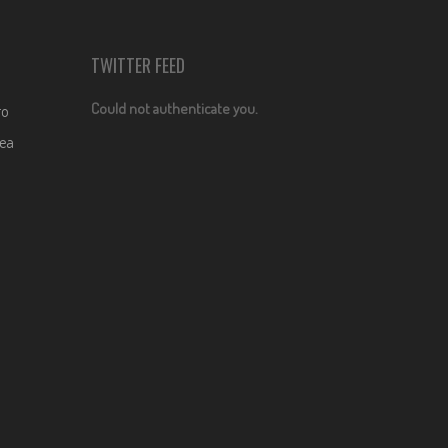
TWITTER FEED
Could not authenticate you.
ro
dea