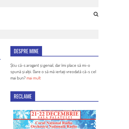
DESPRE MINE
Știu că-s arogant și genial, dar îmi place să mi-o
spună și alții. Oare o să mă iertați vreodată că-s cel
mai bun?
mai mult
RECLAME