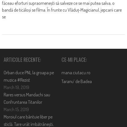
făceau eforturi supraomenești să salveze ce se mai putea salva, o
bandă de ticăloși se filma. În frunte cu Vlăduț-Magicianul, jepcarii care
se
ARTICOLE RECENTE:
CE-MI PLACE:
Orban duce PNL la groapa pe
mana.ciutacu.ro
muzica #Rezist
Taranu’ de Badea
March 19, 2019
Rares versus Mandachi sau
Confruntarea Titanilor
March 15, 2019
Moroiul care bântuie liber pe
sticlă. Tare urât îmbătrânești,