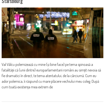
Starsbourg
Val Vâlcu polemizează cu mine (și bine face) pe tema spinoasă a
fatalității că (unii dintre) europarlamentarii români au simțit nevoia să
fie dramatici în direct, te tema atentatului, de la cârciumă. Cum eu
ador polemica, îi răspund cu mare plăcere vechiului meu coleg. După
cum toată existența mea extrem de