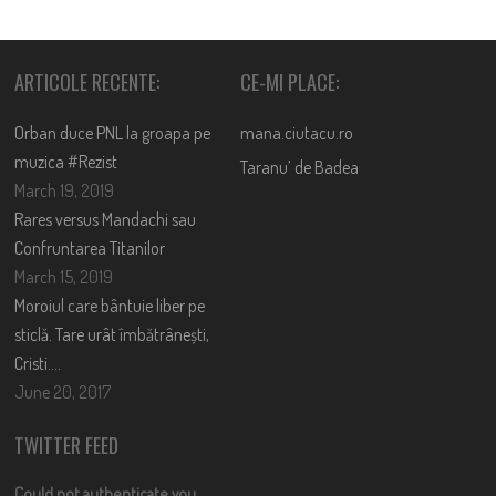
ARTICOLE RECENTE:
CE-MI PLACE:
Orban duce PNL la groapa pe
mana.ciutacu.ro
muzica #Rezist
Taranu’ de Badea
March 19, 2019
Rares versus Mandachi sau
Confruntarea Titanilor
March 15, 2019
Moroiul care bântuie liber pe
sticlă. Tare urât îmbătrânești,
Cristi….
June 20, 2017
TWITTER FEED
Could not authenticate you.