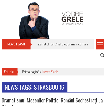
Skip
to
content
Ziaristul Ion Cristoiu, prima victimă a noi cenzuri 
NEWS FLASH
Esti aici:
Prima pagină >
News Flash
NEWS TAGS: STRASBOURG
Dramatismul Mesenilor Politici Români Sechestrați La