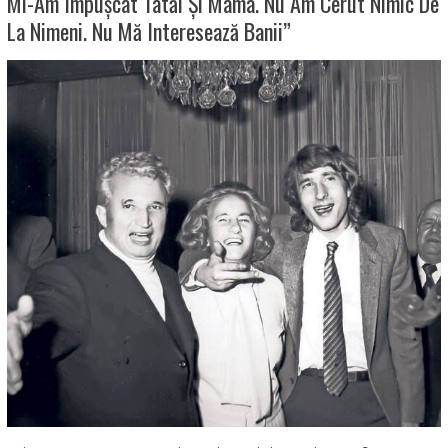
Mi-Am Împușcat Tatăl Și Mama. Nu Am Cerut Nimic De
La Nimeni. Nu Mă Interesează Banii”