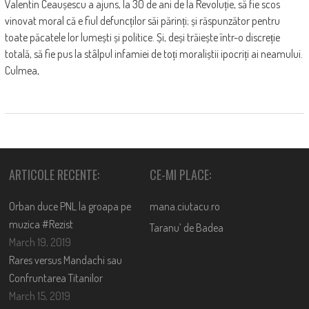
Valentin Ceaușescu a ajuns, la 30 de ani de la Revoluție, să fie scos
vinovat moral că e fiul defuncților săi părinți; și răspunzător pentru
toate păcatele lor lumești și politice. Și, deși trăiește într-o discreție
totală, să fie pus la stâlpul infamiei de toți moraliștii ipocriți ai neamului.
Culmea,
ARTICOLE RECENTE:
CE-MI PLACE:
Orban duce PNL la groapa pe
mana.ciutacu.ro
muzica #Rezist
Taranu’ de Badea
March 19, 2019
Rares versus Mandachi sau
Confruntarea Titanilor
March 15, 2019