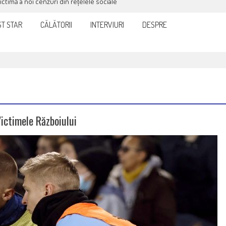
victimă a noi cenzuri din rețelele sociale
T STAR
CĂLĂTORII
INTERVIURI
DESPRE
Victimele Războiului