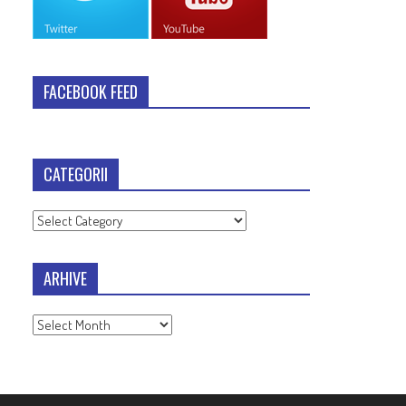
FACEBOOK FEED
CATEGORII
Categorii
ARHIVE
Arhive