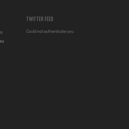
TWITTER FEED
Could not authenticate you.
ro
dea