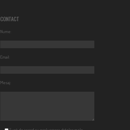
CONTACT
Nume:
Email:
Mesaj:
Sunt de acord cu prelucrarea datelor mele