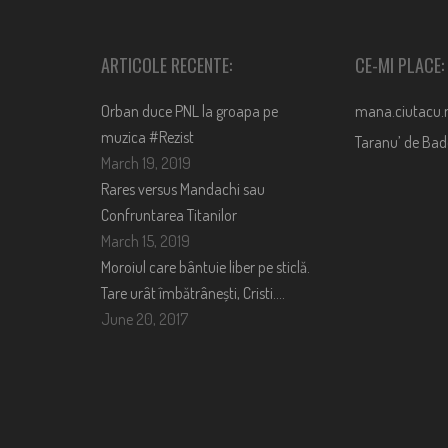
ARTICOLE RECENTE:
CE-MI PLACE:
Orban duce PNL la groapa pe
mana.ciutacu.
muzica #Rezist
Taranu’ de Ba
March 19, 2019
Rares versus Mandachi sau
Confruntarea Titanilor
March 15, 2019
Moroiul care bântuie liber pe sticlă.
Tare urât îmbătrânești, Cristi….
June 20, 2017