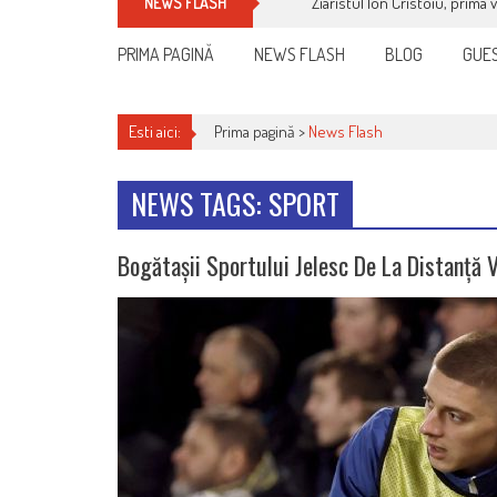
Ziaristul Ion Cristoiu, prima 
NEWS FLASH
PRIMA PAGINĂ
NEWS FLASH
BLOG
GUES
Esti aici:
Prima pagină >
News Flash
NEWS TAGS: SPORT
Bogătașii Sportului Jelesc De La Distanță 