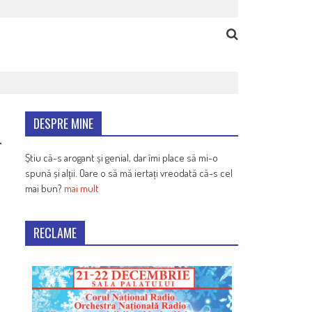
DESPRE MINE
Știu că-s arogant și genial, dar îmi place să mi-o
spună și alții. Oare o să mă iertați vreodată că-s cel
mai bun?
mai mult
RECLAME