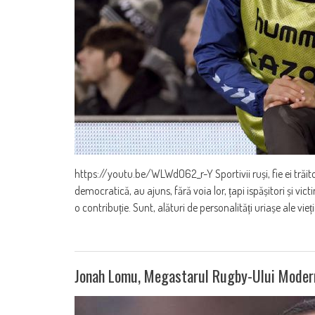
https://youtu.be/WLWdO62_r-Y Sportivii ruși, fie ei trăitori 
democratică, au ajuns, fără voia lor, țapi ispășitori și vict
o contribuție. Sunt, alături de personalități uriașe ale vieți
Jonah Lomu, Megastarul Rugby-Ului Modern