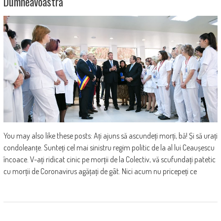
Dumneavoastră
You may also like these posts: Ați ajuns să ascundeți morți, bă! Și să urați
condoleanțe. Sunteți cel mai sinistru regim politic de la al lui Ceaușescu
încoace. V-ați ridicat cinic pe morții de la Colectiv, vă scufundați patetic
cu morții de Coronavirus agățați de gât. Nici acum nu pricepeți ce