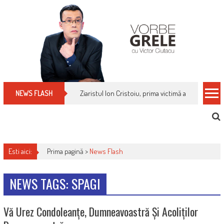
Skip
to
content
Ziaristul Ion Cristoiu, prima victimă a noi cenzuri 
NEWS FLASH
Esti aici:
Prima pagină >
News Flash
NEWS TAGS: SPAGI
Vă Urez Condoleanțe, Dumneavoastră Și Acoliților