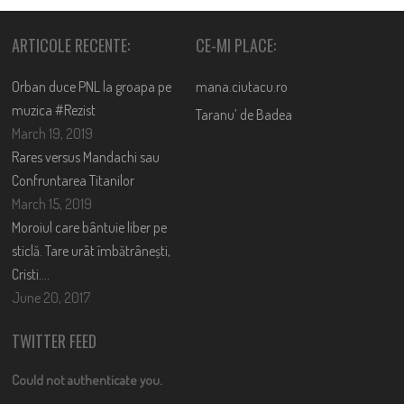
ARTICOLE RECENTE:
CE-MI PLACE:
Orban duce PNL la groapa pe
mana.ciutacu.ro
muzica #Rezist
Taranu’ de Badea
March 19, 2019
Rares versus Mandachi sau
Confruntarea Titanilor
March 15, 2019
Moroiul care bântuie liber pe
sticlă. Tare urât îmbătrânești,
Cristi….
June 20, 2017
TWITTER FEED
Could not authenticate you.