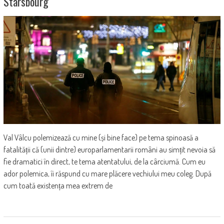
Starsbourg
Val Vâlcu polemizează cu mine (și bine face) pe tema spinoasă a
fatalității că (unii dintre) europarlamentarii români au simțit nevoia să
fie dramatici în direct, te tema atentatului, de la cârciumă. Cum eu
ador polemica, îi răspund cu mare plăcere vechiului meu coleg. După
cum toată existența mea extrem de