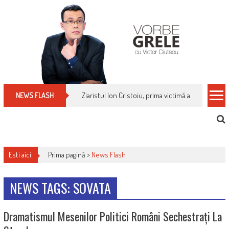
Skip
to
content
Ziaristul Ion Cristoiu, prima victimă a noi cenzuri 
NEWS FLASH
Esti aici:
Prima pagină >
News Flash
NEWS TAGS: SOVATA
Dramatismul Mesenilor Politici Români Sechestrați La