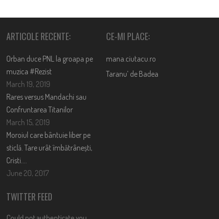
ARTICOLE RECENTE:
CE-MI PLACE:
Orban duce PNL la groapa pe
mana.ciutacu.ro
muzica #Rezist
Taranu’ de Badea
March 19, 2019
Rares versus Mandachi sau
Confruntarea Titanilor
March 15, 2019
Moroiul care bântuie liber pe
sticlă. Tare urât îmbătrânești,
Cristi….
June 20, 2017
TWITTER FEED
Could not authenticate you.