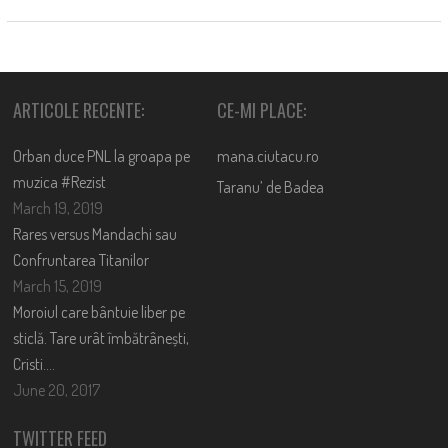
ARTICOLE RECENTE:
CE-MI PLACE:
Orban duce PNL la groapa pe
mana.ciutacu.ro
muzica #Rezist
Taranu’ de Badea
March 19, 2019
Rares versus Mandachi sau
Confruntarea Titanilor
March 15, 2019
Moroiul care bântuie liber pe
sticlă. Tare urât îmbătrânești,
Cristi….
June 20, 2017
TWITTER FEED