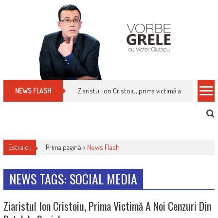
Skip
to
content
Ziaristul Ion Cristoiu, prima victimă a noi cenzuri 
NEWS FLASH
Esti aici:
Prima pagină >
News Flash
NEWS TAGS: SOCIAL MEDIA
Ziaristul Ion Cristoiu, Prima Victimă A Noi Cenzuri Din