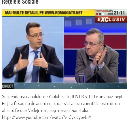
Rețelele Sociale
Suspendarea canalului de YouTube al lui ION CRISTOIU e un abuz inept.
Poți să fii sau nu de acord cu el, dar să-l acuzi că incită la ură e de un
absurd feroce. Vedeți mai jos și mesajul ziaristului
https://www.youtube.com/watch?v=JyxrzybvUiM