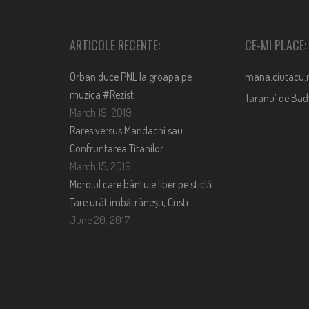
ARTICOLE RECENTE:
CE-MI PLACE:
Orban duce PNL la groapa pe
mana.ciutacu.
muzica #Rezist
Taranu’ de Ba
March 19, 2019
Rares versus Mandachi sau
Confruntarea Titanilor
March 15, 2019
Moroiul care bântuie liber pe sticlă.
Tare urât îmbătrânești, Cristi….
June 20, 2017