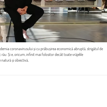
demia coronavirusului și cu prăbușirea economică abruptă, strigătul de
rău. Și e, oricum, infinit mai folositor decât toate vrăjelile
 natură și obiectivă,