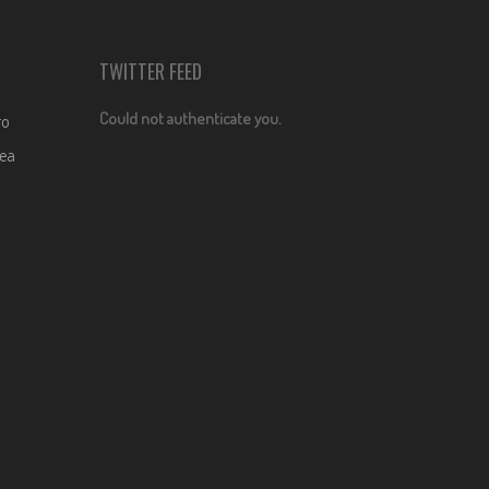
TWITTER FEED
Could not authenticate you.
ro
dea