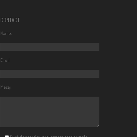
CONTACT
Nume:
Email:
Mesaj:
Sunt de acord cu prelucrarea datelor mele