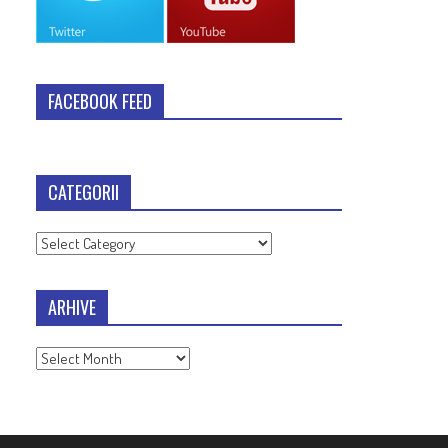
FACEBOOK FEED
CATEGORII
Categorii
ARHIVE
Arhive