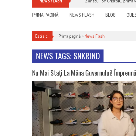
Ziaristul Ion Cristoiu, prima 
NEWS FLASH
PRIMA PAGINĂ
NEWS FLASH
BLOG
GUES
Esti aici:
Prima pagină >
News Flash
NEWS TAGS: SNKRIND
Nu Mai Stați La Mâna Guvernului! Împreun