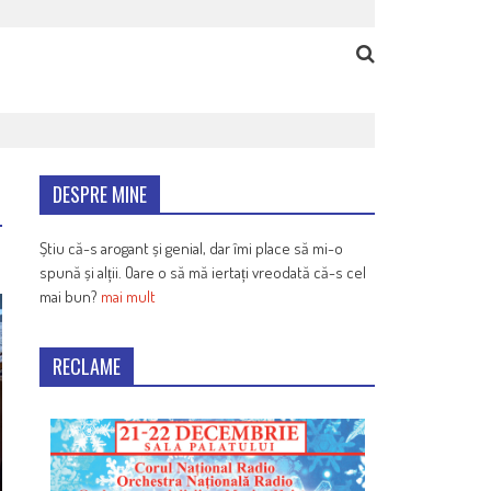
DESPRE MINE
Știu că-s arogant și genial, dar îmi place să mi-o
spună și alții. Oare o să mă iertați vreodată că-s cel
mai bun?
mai mult
RECLAME