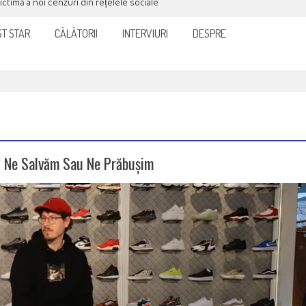
victimă a noi cenzuri din rețelele sociale
T STAR
CĂLĂTORII
INTERVIURI
DESPRE
ă Ne Salvăm Sau Ne Prăbușim