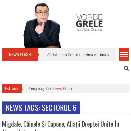
Skip
to
content
Ziaristul Ion Cristoiu, prima victimă a noi cenzuri 
NEWS FLASH
Esti aici:
Prima pagină >
News Flash
NEWS TAGS: SECTORUL 6
Migdale, Câinele Și Capone, Aliații Dreptei Unite În