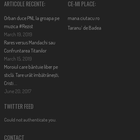
ARTICOLE RECENTE:
CE-MI PLACE:
Orban duce PNL la groapa pe
mana.ciutacu.ro
muzica #Rezist
Taranu’ de Badea
March 19, 2019
Rares versus Mandachi sau
Confruntarea Titanilor
March 15, 2019
Moroiul care bântuie liber pe
sticlă. Tare urât îmbătrânești,
Cristi….
June 20, 2017
TWITTER FEED
Could not authenticate you.
CONTACT