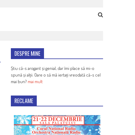
DESPRE MINE
Știu că-s arogant și genial, dar îmi place să mi-o
spună și alții. Oare o să mă iertați vreodată că-s cel
mai bun?
mai mult
RECLAME