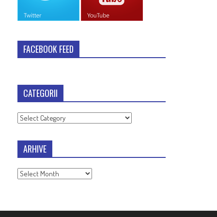
FACEBOOK FEED
CATEGORII
Categorii
ARHIVE
Arhive