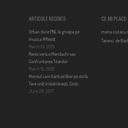
ARTICOLE RECENTE:
CE-MI PLACE:
Orban duce PNL la groapa pe
mana.ciutacu.
muzica #Rezist
Taranu’ de Ba
March 19, 2019
Rares versus Mandachi sau
Confruntarea Titanilor
March 15, 2019
Moroiul care bântuie liber pe sticlă.
Tare urât îmbătrânești, Cristi….
June 20, 2017