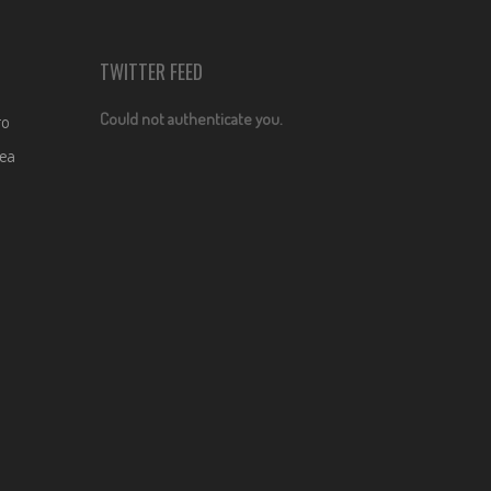
TWITTER FEED
Could not authenticate you.
ro
dea