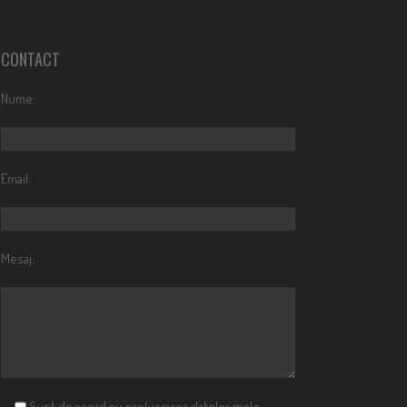
CONTACT
Nume:
Email:
Mesaj:
Sunt de acord cu prelucrarea datelor mele