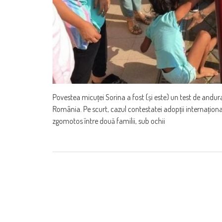
Povestea micuței Sorina a fost (și este) un test de andur
România. Pe scurt, cazul contestatei adopții internaționa
zgomotos între două familii, sub ochii