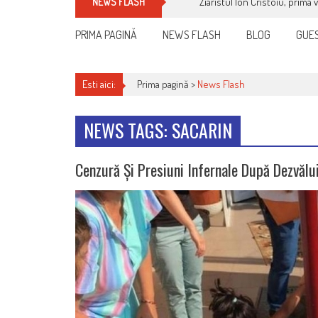
Ziaristul Ion Cristoiu, prima 
NEWS FLASH
PRIMA PAGINĂ
NEWS FLASH
BLOG
GUES
Esti aici:
Prima pagină >
News Flash
NEWS TAGS: SACARIN
Cenzură Și Presiuni Infernale După Dezvălui