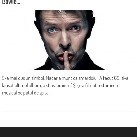
Bowie…
S-a mai dus un simbol. Macar a murit ca smardoiul. A facut 69, si-a
lansat ultimul album, a stins lumina :( Și și-a filmat testamentul
muzical pe patul de spital...