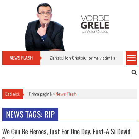
Skip
to
content
Ziaristul Ion Cristoiu, prima victimă a noi cenzuri 
NEWS FLASH
Esti aici:
Prima pagină >
News Flash
NEWS TAGS: RIP
We Can Be Heroes, Just For One Day. Fost-A Si David