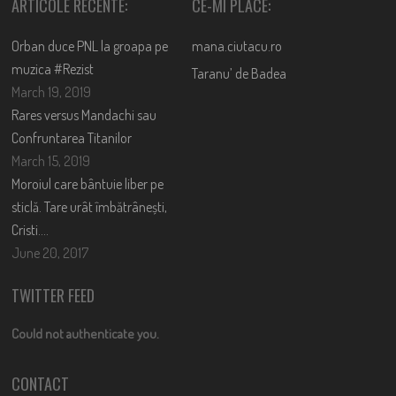
ARTICOLE RECENTE:
CE-MI PLACE:
Orban duce PNL la groapa pe
mana.ciutacu.ro
muzica #Rezist
Taranu’ de Badea
March 19, 2019
Rares versus Mandachi sau
Confruntarea Titanilor
March 15, 2019
Moroiul care bântuie liber pe
sticlă. Tare urât îmbătrânești,
Cristi….
June 20, 2017
TWITTER FEED
Could not authenticate you.
CONTACT