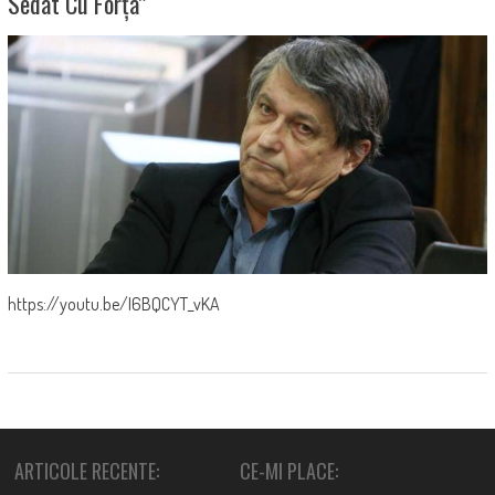
Sedat Cu Forța”
https://youtu.be/I6BQCYT_vKA
ARTICOLE RECENTE:
CE-MI PLACE: