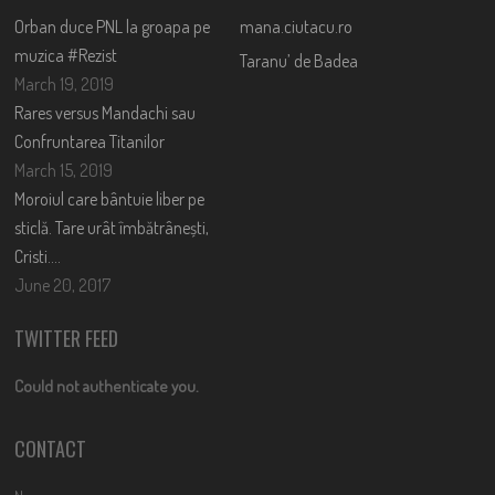
Orban duce PNL la groapa pe
mana.ciutacu.ro
muzica #Rezist
Taranu’ de Badea
March 19, 2019
Rares versus Mandachi sau
Confruntarea Titanilor
March 15, 2019
Moroiul care bântuie liber pe
sticlă. Tare urât îmbătrânești,
Cristi….
June 20, 2017
TWITTER FEED
Could not authenticate you.
CONTACT