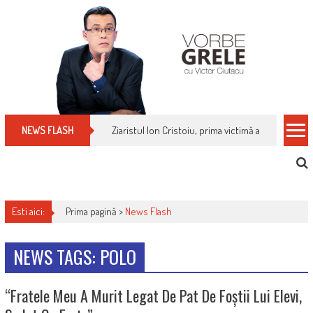
Skip
to
content
Ziaristul Ion Cristoiu, prima victimă a noi cenzuri 
NEWS FLASH
Esti aici:
Prima pagină >
News Flash
NEWS TAGS: POLO
“Fratele Meu A Murit Legat De Pat De Foștii Lui Elevi,