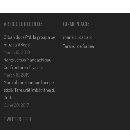
ARTICOLE RECENTE:
CE-MI PLACE:
Orban duce PNL la groapa pe
mana.ciutacu.ro
muzica #Rezist
Taranu’ de Badea
March 19, 2019
Rares versus Mandachi sau
Confruntarea Titanilor
March 15, 2019
Moroiul care bântuie liber pe
sticlă. Tare urât îmbătrânești,
Cristi….
June 20, 2017
TWITTER FEED