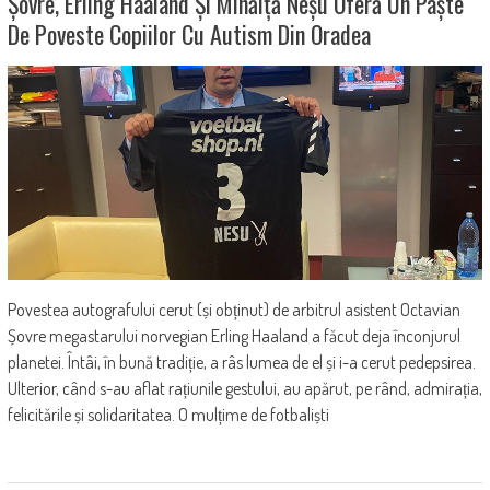
Șovre, Erling Haaland Și Mihăiță Neșu Oferă Un Paște
De Poveste Copiilor Cu Autism Din Oradea
Povestea autografului cerut (și obținut) de arbitrul asistent Octavian
Șovre megastarului norvegian Erling Haaland a făcut deja înconjurul
planetei. Întâi, în bună tradiție, a râs lumea de el și i-a cerut pedepsirea.
Ulterior, când s-au aflat rațiunile gestului, au apărut, pe rând, admirația,
felicitările și solidaritatea. O mulțime de fotbaliști