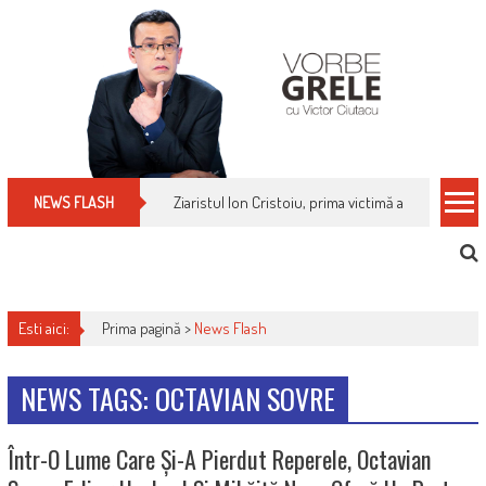
Skip
to
content
Ziaristul Ion Cristoiu, prima victimă a noi cenzuri 
NEWS FLASH
Esti aici:
Prima pagină >
News Flash
NEWS TAGS: OCTAVIAN SOVRE
Într-O Lume Care Și-A Pierdut Reperele, Octavian