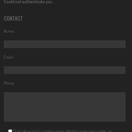
Could not authenticate you.
CONTACT
Nume:
Email:
Mesaj:
Sunt de acord cu prelucrarea datelor mele personale, in