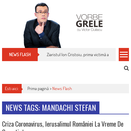
Skip
to
content
Ziaristul Ion Cristoiu, prima victimă a noi cenzuri 
NEWS FLASH
Esti aici:
Prima pagină >
News Flash
NEWS TAGS: MANDACHI STEFAN
Criza Coronavirus, Ierusalimul României La Vreme De