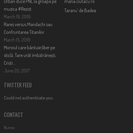
Orban duce PNL la groapa pe
mana.ciutacu.ro
muzica #Rezist
Taranu’ de Badea
March 19, 2019
Rares versus Mandachi sau
Confruntarea Titanilor
March 15, 2019
Moroiul care bântuie liber pe
sticlă. Tare urât îmbătrânești,
Cristi….
June 20, 2017
TWITTER FEED
Could not authenticate you.
CONTACT
Nume: