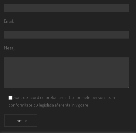
Email:
Mesaj:
Sunt de acord cu prelucrarea datelor mele personale, in
conformitate cu legislatia aferenta in vigoare