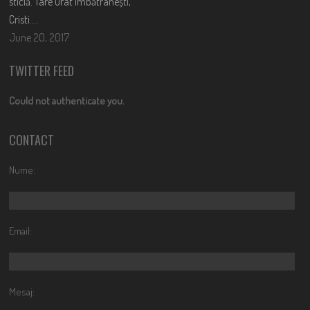
sticlă. Tare urât îmbătrânești,
Cristi….
June 20, 2017
TWITTER FEED
Could not authenticate you.
CONTACT
Nume:
Email:
Mesaj: