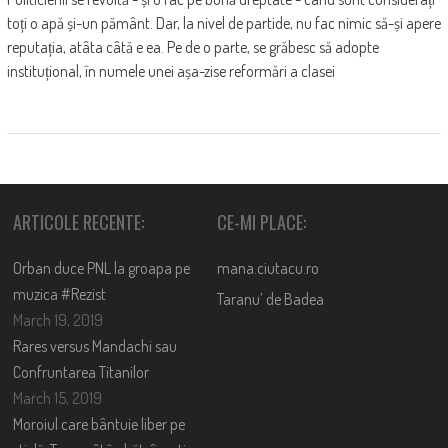
toți o apă și-un pământ. Dar, la nivel de partide, nu fac nimic să-și apere
reputația, atâta câtă e ea. Pe de o parte, se grăbesc să adopte
instituțional, în numele unei așa-zise reformări a clasei
ARTICOLE RECENTE:
CE-MI PLACE:
Orban duce PNL la groapa pe
mana.ciutacu.ro
muzica #Rezist
Taranu’ de Badea
March 19, 2019
Rares versus Mandachi sau
Confruntarea Titanilor
March 15, 2019
Moroiul care bântuie liber pe