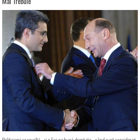
Mai Trebuie
Politicienii se revoltă - și o fac pe bună dreptate - când sunt considerați