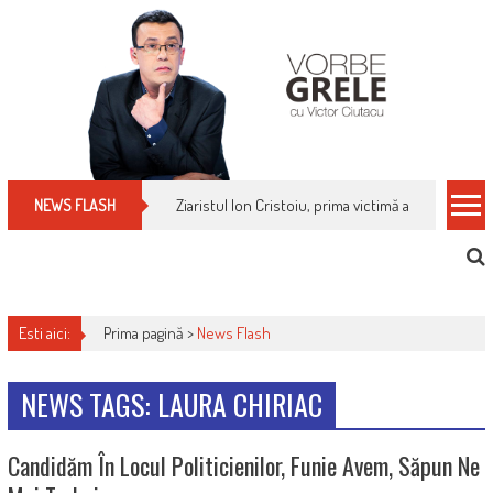
Skip
to
content
Ziaristul Ion Cristoiu, prima victimă a noi cenzuri 
NEWS FLASH
Esti aici:
Prima pagină >
News Flash
NEWS TAGS: LAURA CHIRIAC
Candidăm În Locul Politicienilor, Funie Avem, Săpun Ne