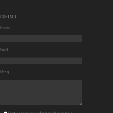
CONTACT
Nume:
Email:
Mesaj:
Sunt de acord cu prelucrarea datelor mele