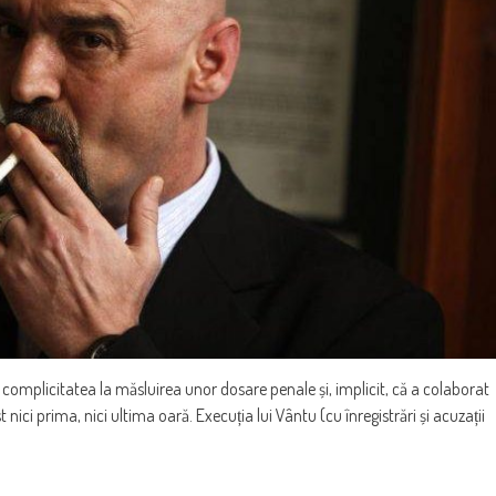
complicitatea la măsluirea unor dosare penale și, implicit, că a colaborat
nici prima, nici ultima oară. Execuția lui Vântu (cu înregistrări și acuzații