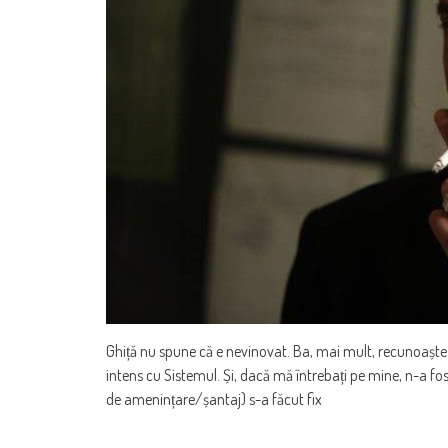
Ghiță nu spune că e nevinovat. Ba, mai mult, recunoaște 
intens cu Sistemul. Și, dacă mă întrebați pe mine, n-a fost 
de amenințare/șantaj) s-a făcut fix