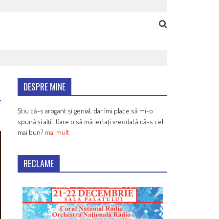
DESPRE MINE
Știu că-s arogant și genial, dar îmi place să mi-o
spună și alții. Oare o să mă iertați vreodată că-s cel
mai bun?
mai mult
RECLAME