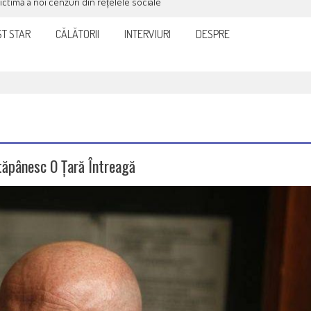
victimă a noi cenzuri din rețelele sociale
T STAR
CĂLĂTORII
INTERVIURI
DESPRE
tăpânesc O Țară Întreagă