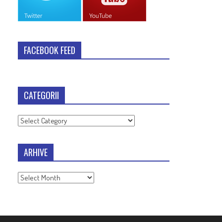
FACEBOOK FEED
CATEGORII
Categorii
ARHIVE
Arhive