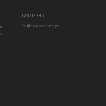
TWITTER FEED
Could not authenticate you.
ro
dea