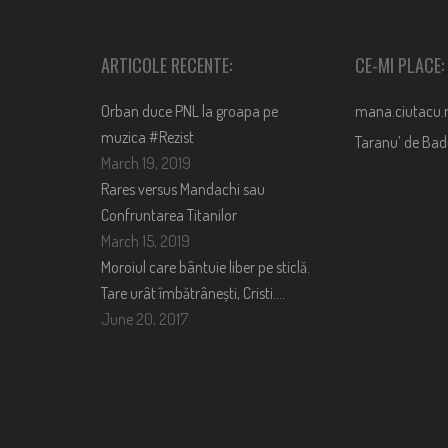
ARTICOLE RECENTE:
CE-MI PLACE:
Orban duce PNL la groapa pe
mana.ciutacu.
muzica #Rezist
Taranu’ de Ba
March 19, 2019
Rares versus Mandachi sau
Confruntarea Titanilor
March 15, 2019
Moroiul care bântuie liber pe sticlă.
Tare urât îmbătrânești, Cristi….
June 20, 2017