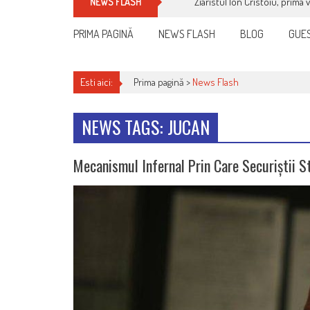
Ziaristul Ion Cristoiu, prima 
NEWS FLASH
PRIMA PAGINĂ
NEWS FLASH
BLOG
GUES
Esti aici:
Prima pagină >
News Flash
NEWS TAGS: JUCAN
Mecanismul Infernal Prin Care Securiștii S