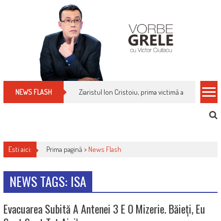
Skip
to
content
Ziaristul Ion Cristoiu, prima victimă a noi cenzuri 
NEWS FLASH
Esti aici:
Prima pagină >
News Flash
NEWS TAGS: ISA
Evacuarea Subită A Antenei 3 E O Mizerie. Băieți, Eu