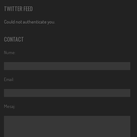
TWITTER FEED
Could not authenticate you.
CONTACT
Nume:
Email:
Mesaj: