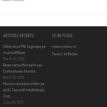
ARTICOLE RECENTE:
CE-MI PLACE:
Orban duce PNL la groapa pe
mana.ciutacu.ro
muzica #Rezist
Taranu’ de Badea
March 19, 2019
Rares versus Mandachi sau
Confruntarea Titanilor
March 15, 2019
Moroiul care bântuie liber pe
sticlă. Tare urât îmbătrânești,
Cristi….
June 20, 2017