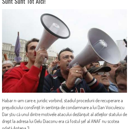
Sunt Sunt Tot Aici!
Habar n-am care e, juridic vorbind, stadiul procedurii de recuperare a
prejudiciului consfințit în sentința de condamnare a lui Dan Voiculescu.
Dar știu că unul dintre motivele atacului dezlănțuit al atleților statului de
drept la adresa lui Gelu Diaconu era că fostul șef al ANAF nu scotea
odată Antena 3