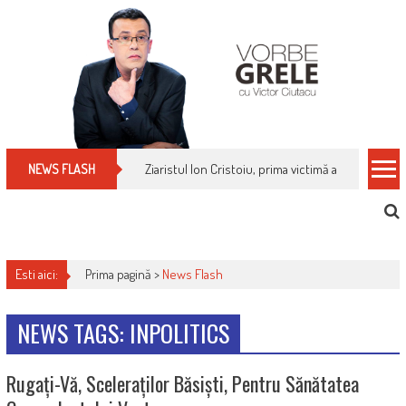
Skip
to
content
Ziaristul Ion Cristoiu, prima victimă a noi cenzuri 
NEWS FLASH
Esti aici:
Prima pagină >
News Flash
NEWS TAGS: INPOLITICS
Rugați-Vă, Sceleraților Băsiști, Pentru Sănătatea