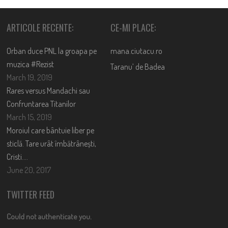
ARTICOLE RECENTE:
CE-MI PLACE:
Orban duce PNL la groapa pe
mana.ciutacu.ro
muzica #Rezist
Taranu’ de Badea
March 19, 2019
Rares versus Mandachi sau
Confruntarea Titanilor
March 15, 2019
Moroiul care bântuie liber pe
sticlă. Tare urât îmbătrânești,
Cristi….
June 20, 2017
TWITTER FEED
Could not authenticate you.