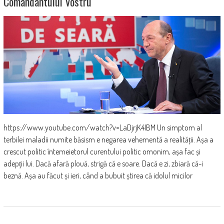
Comandantului Vostru
https://www.youtube.com/watch?v=LaDjrjK4IBM Un simptom al
terbilei maladii numite băsism e negarea vehementă a realității. Așa a
crescut politic întemeietorul curentului politic omonim, așa fac și
adepții lui. Dacă afară plouă, strigă că e soare. Dacă e zi, zbiară că-i
beznă. Așa au făcut și ieri, când a bubuit știrea că idolul micilor