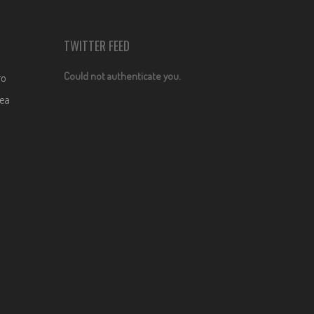
TWITTER FEED
Could not authenticate you.
ro
dea