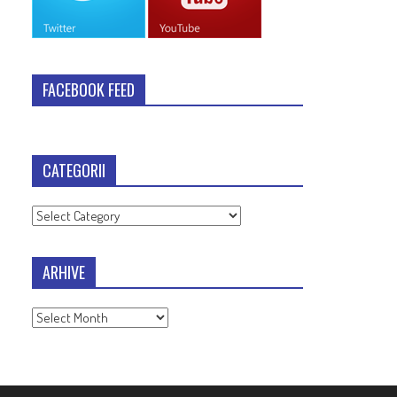
FACEBOOK FEED
CATEGORII
Categorii
ARHIVE
Arhive