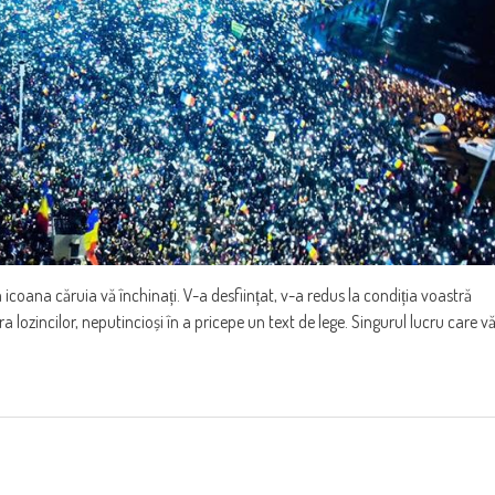
a icoana căruia vă închinați. V-a desființat, v-a redus la condiția voastră
ara lozincilor, neputincioși în a pricepe un text de lege. Singurul lucru care v