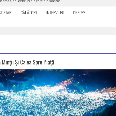
victimă a noi cenzuri din rețelele sociale
T STAR
CĂLĂTORII
INTERVIURI
DESPRE
 Minții Și Calea Spre Piață