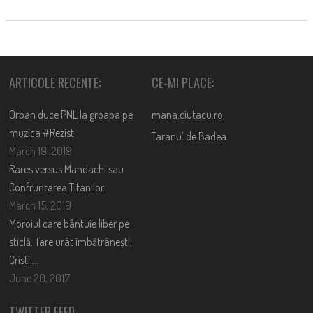
ARTICOLE RECENTE:
CE-MI PLACE:
Orban duce PNL la groapa pe
mana.ciutacu.ro
muzica #Rezist
Taranu’ de Badea
March 19, 2019
Rares versus Mandachi sau
Confruntarea Titanilor
March 15, 2019
Moroiul care bântuie liber pe
sticlă. Tare urât îmbătrânești,
Cristi….
June 20, 2017
TWITTER FEED