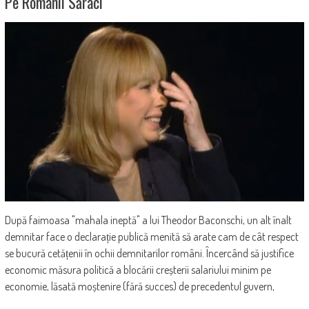
Pe Românii Săraci
După faimoasa "mahala ineptă" a lui Theodor Baconschi, un alt înalt
demnitar face o declarație publică menită să arate cam de cât respect
se bucură cetățenii în ochii demnitarilor români. Încercând să justifice
economic măsura politică a blocării creșterii salariului minim pe
economie, lăsată moștenire (fără succes) de precedentul guvern,