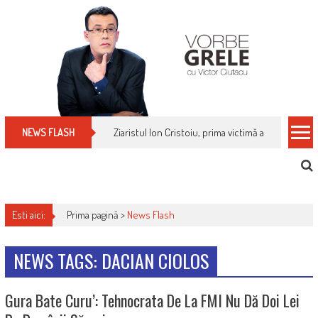
Skip
to
content
Ziaristul Ion Cristoiu, prima victimă a noi cenzuri 
NEWS FLASH
Esti aici:
Prima pagină >
News Flash
NEWS TAGS: DACIAN CIOLOS
Gura Bate Curu’: Tehnocrata De La FMI Nu Dă Doi Lei