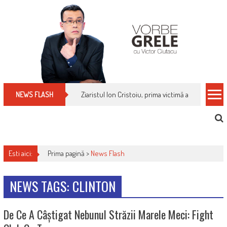
Skip
to
content
Ziaristul Ion Cristoiu, prima victimă a noi cenzuri 
NEWS FLASH
Esti aici:
Prima pagină >
News Flash
NEWS TAGS: CLINTON
De Ce A Câștigat Nebunul Străzii Marele Meci: Fight