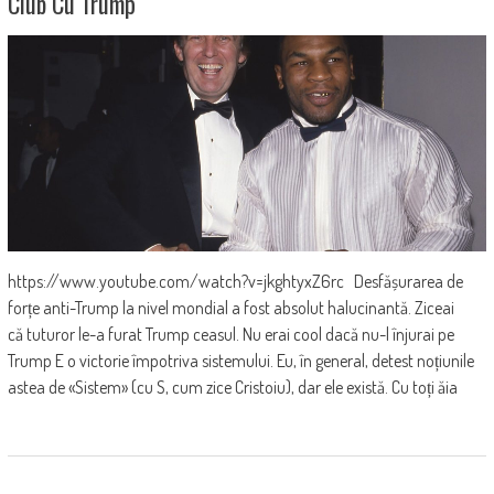
Club Cu Trump
https://www.youtube.com/watch?v=jkghtyxZ6rc Desfășurarea de
forțe anti-Trump la nivel mondial a fost absolut halucinantă. Ziceai
că tuturor le-a furat Trump ceasul. Nu erai cool dacă nu-l înjurai pe
Trump E o victorie împotriva sistemului. Eu, în general, detest noțiunile
astea de «Sistem» (cu S, cum zice Cristoiu), dar ele există. Cu toți ăia