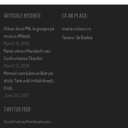
ARTICOLE RECENTE:
CE-MI PLACE:
Orban duce PNL la groapa pe
mana.ciutacu.ro
muzica #Rezist
Taranu’ de Badea
March 19, 2019
Rares versus Mandachi sau
Confruntarea Titanilor
March 15, 2019
Moroiul care bântuie liber pe
sticlă. Tare urât îmbătrânești,
Cristi….
June 20, 2017
TWITTER FEED
Could not authenticate you.