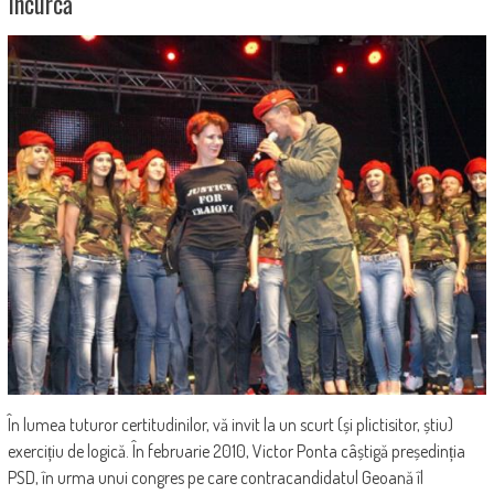
Încurcă
În lumea tuturor certitudinilor, vă invit la un scurt (și plictisitor, știu)
exercițiu de logică. În februarie 2010, Victor Ponta câștigă președinția
PSD, în urma unui congres pe care contracandidatul Geoană îl