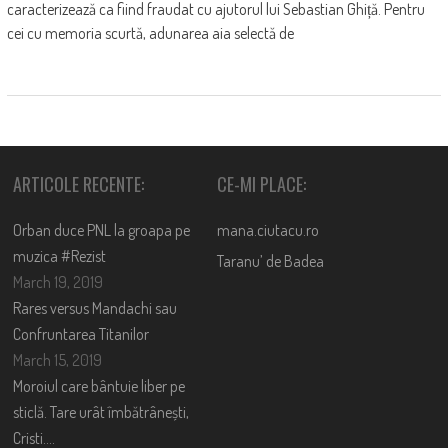
caracterizează ca fiind fraudat cu ajutorul lui Sebastian Ghiță. Pentru
cei cu memoria scurtă, adunarea aia selectă de
ARTICOLE RECENTE:
CE-MI PLACE:
Orban duce PNL la groapa pe
mana.ciutacu.ro
muzica #Rezist
Taranu’ de Badea
March 19, 2019
Rares versus Mandachi sau
Confruntarea Titanilor
March 15, 2019
Moroiul care bântuie liber pe
sticlă. Tare urât îmbătrânești,
Cristi….