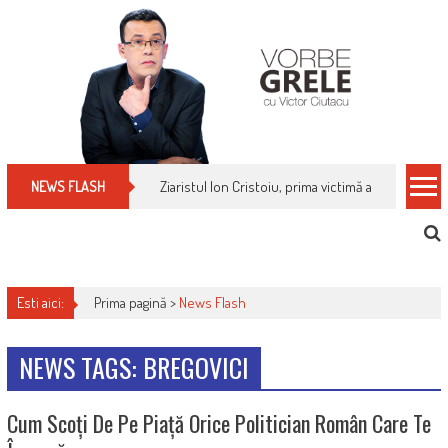
Skip
to
content
Ziaristul Ion Cristoiu, prima victimă a noi cenzuri 
NEWS FLASH
Esti aici:
Prima pagină >
News Flash
NEWS TAGS: BREGOVICI
Cum Scoți De Pe Piață Orice Politician Român Care Te