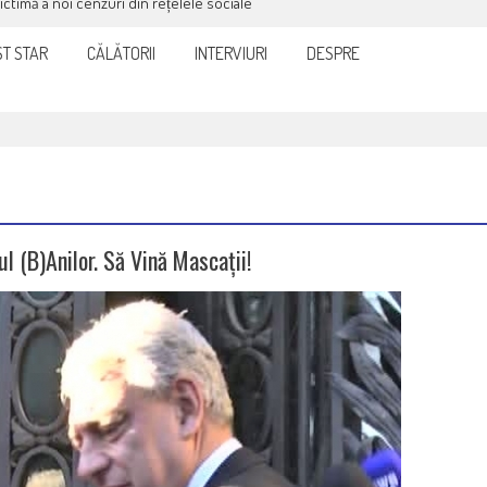
victimă a noi cenzuri din rețelele sociale
T STAR
CĂLĂTORII
INTERVIURI
DESPRE
 (b)anilor. Să Vină Mascații!