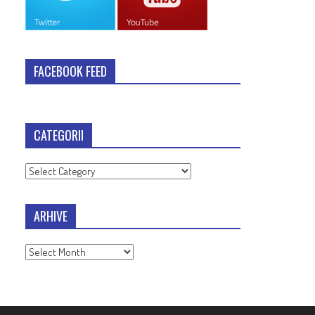
FACEBOOK FEED
CATEGORII
Categorii
ARHIVE
Arhive