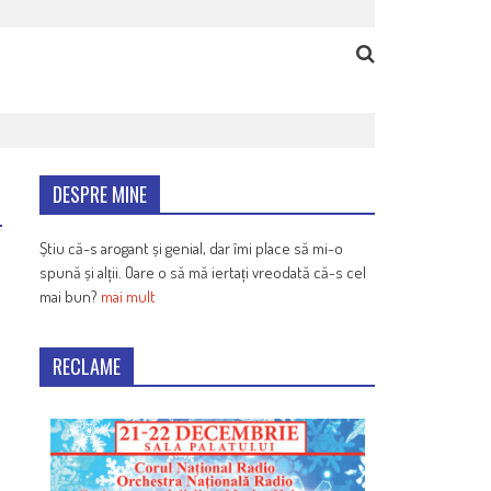
DESPRE MINE
Știu că-s arogant și genial, dar îmi place să mi-o
spună și alții. Oare o să mă iertați vreodată că-s cel
mai bun?
mai mult
RECLAME