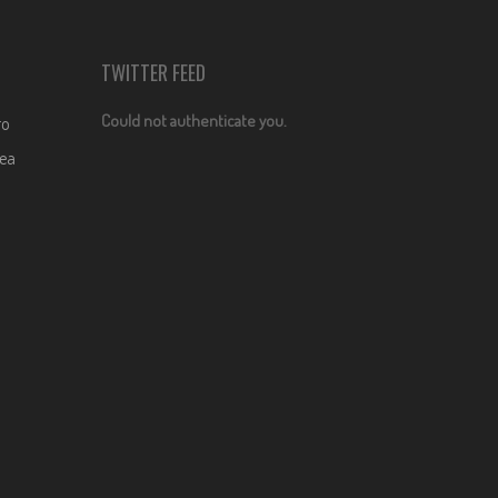
TWITTER FEED
Could not authenticate you.
ro
dea