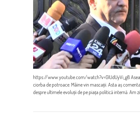
https://www.youtube.com/watch?v=GIUdUyVi_g8 Aseară s-
ciorba de potroace. Mâine vin mascații. Asta aș comenta
despre ultimele evoluții de pe piața politică internă. Am zi