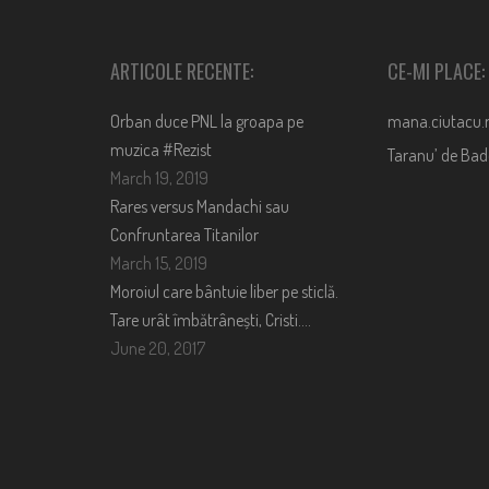
ARTICOLE RECENTE:
CE-MI PLACE:
Orban duce PNL la groapa pe
mana.ciutacu.
muzica #Rezist
Taranu’ de Ba
March 19, 2019
Rares versus Mandachi sau
Confruntarea Titanilor
March 15, 2019
Moroiul care bântuie liber pe sticlă.
Tare urât îmbătrânești, Cristi….
June 20, 2017