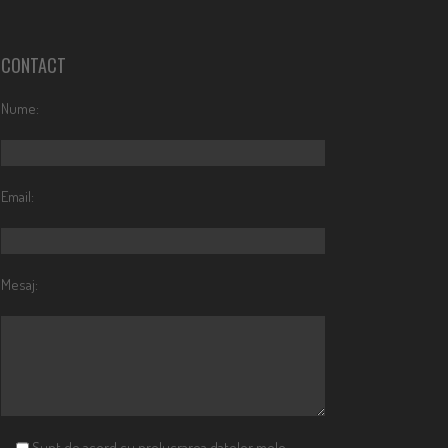
CONTACT
Nume:
Email:
Mesaj:
Sunt de acord cu prelucrarea datelor mele