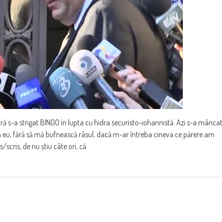
a strigat BINGO în lupta cu hidra securisto-iohannistă. Azi s-a mânca
 eu, fără să mă bufnească râsul, dacă m-ar întreba cineva ce părere am
s/scris, de nu știu câte ori, că