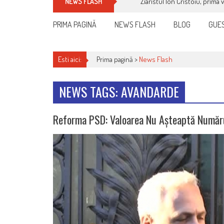
Ziaristul Ion Cristoiu, prima 
NEWS FLASH
PRIMA PAGINĂ
NEWS FLASH
BLOG
GUES
Esti aici:
Prima pagină >
News Flash
NEWS TAGS: AVANDARDE
Reforma PSD: Valoarea Nu Așteaptă Numărul