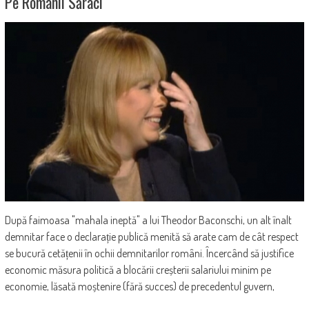
Pe Românii Săraci
După faimoasa "mahala ineptă" a lui Theodor Baconschi, un alt înalt
demnitar face o declarație publică menită să arate cam de cât respect
se bucură cetățenii în ochii demnitarilor români. Încercând să justifice
economic măsura politică a blocării creșterii salariului minim pe
economie, lăsată moștenire (fără succes) de precedentul guvern,