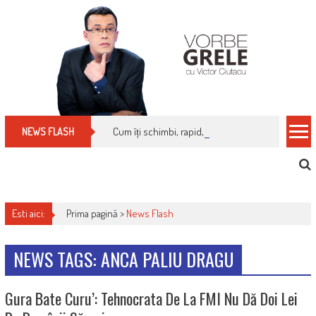
Skip
to
content
Cum îți schimbi, rapid, gratuit și eficient, furniz
NEWS FLASH
Esti aici:
Prima pagină >
News Flash
NEWS TAGS: ANCA PALIU DRAGU
Gura Bate Curu’: Tehnocrata De La FMI Nu Dă Doi Lei