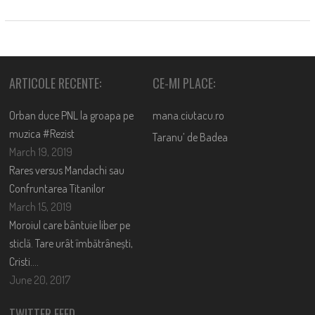
ARTICOLE RECENTE:
CE-MI PLACE:
Orban duce PNL la groapa pe
mana.ciutacu.ro
muzica #Rezist
Taranu’ de Badea
March 19, 2019
Rares versus Mandachi sau
Confruntarea Titanilor
March 15, 2019
Moroiul care bântuie liber pe
sticlă. Tare urât îmbătrânești,
Cristi….
June 20, 2017
TWITTER FEED