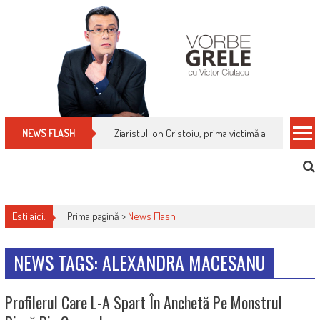
Skip
to
content
Ziaristul Ion Cristoiu, prima victimă a noi cenzuri 
NEWS FLASH
Esti aici:
Prima pagină >
News Flash
NEWS TAGS: ALEXANDRA MACESANU
Profilerul Care L-A Spart În Anchetă Pe Monstrul