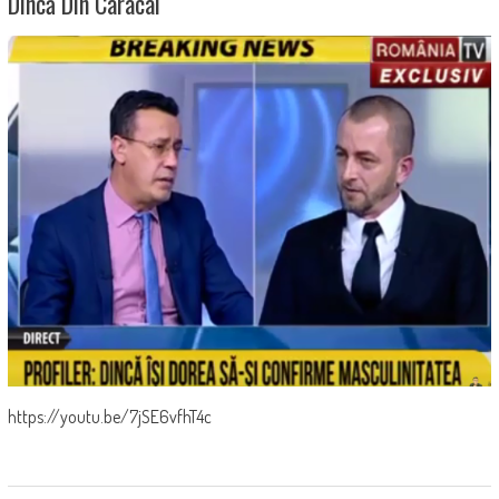
Dincă Din Caracal
https://youtu.be/7jSE6vfhT4c