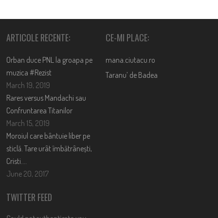
ARTICOLE RECENTE:
CE-MI PLACE:
Orban duce PNL la groapa pe
mana.ciutacu.ro
muzica #Rezist
Taranu’ de Badea
March 19, 2019
Rares versus Mandachi sau
Confruntarea Titanilor
March 15, 2019
Moroiul care bântuie liber pe
sticlă. Tare urât îmbătrânești,
Cristi….
June 20, 2017
TWITTER FEED