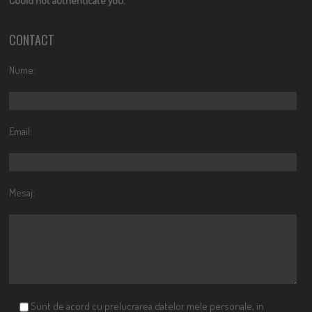
Could not authenticate you.
CONTACT
Nume:
Email:
Mesaj:
Sunt de acord cu prelucrarea datelor mele personale, in