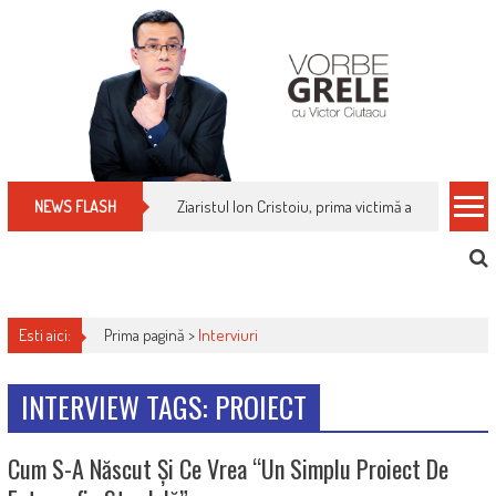
Skip
to
content
Ziaristul Ion Cristoiu, prima victimă a noi cenzuri 
NEWS FLASH
Esti aici:
Prima pagină >
Interviuri
INTERVIEW TAGS: PROIECT
Cum S-A Născut Și Ce Vrea “Un Simplu Proiect De