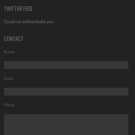
TWITTER FEED
Could not authenticate you.
CONTACT
Nume:
Email:
Mesaj: