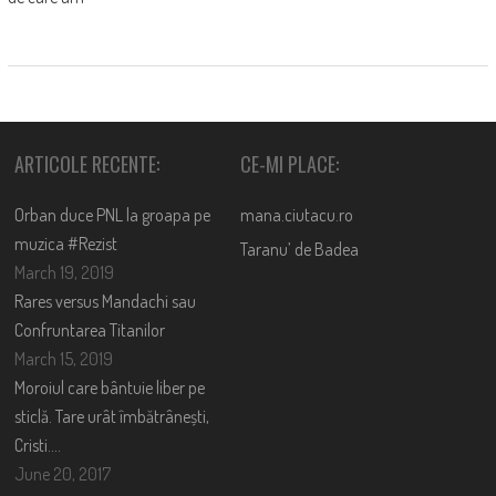
ARTICOLE RECENTE:
CE-MI PLACE:
Orban duce PNL la groapa pe
mana.ciutacu.ro
muzica #Rezist
Taranu’ de Badea
March 19, 2019
Rares versus Mandachi sau
Confruntarea Titanilor
March 15, 2019
Moroiul care bântuie liber pe
sticlă. Tare urât îmbătrânești,
Cristi….
June 20, 2017