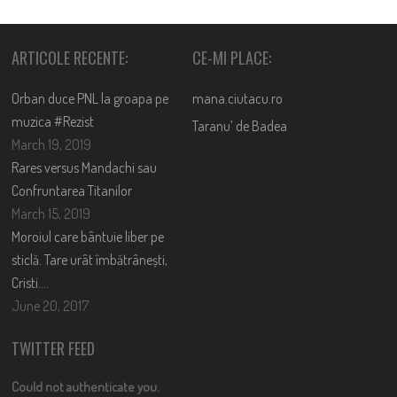
ARTICOLE RECENTE:
CE-MI PLACE:
Orban duce PNL la groapa pe
mana.ciutacu.ro
muzica #Rezist
Taranu’ de Badea
March 19, 2019
Rares versus Mandachi sau
Confruntarea Titanilor
March 15, 2019
Moroiul care bântuie liber pe
sticlă. Tare urât îmbătrânești,
Cristi….
June 20, 2017
TWITTER FEED
Could not authenticate you.