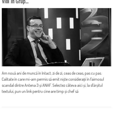
Viol În Grup…
Am nouă ani de muncă în Intact; zi de zi, ceas de ceas, pas cu pas.
Calitate în care mi-am permis să emit niște considerații în faimosul
scandal dintre Antena 3 și ANAF. Selectez câteva aici și, la sfărșitul
textului, pun un link pentru cine are timp și chef să