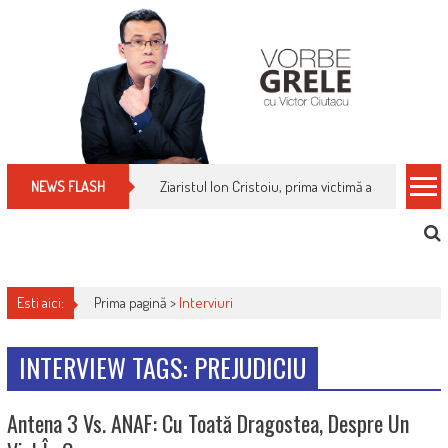
Skip
to
content
Ziaristul Ion Cristoiu, prima victimă a noi cenzuri 
NEWS FLASH
Esti aici:
Prima pagină >
Interviuri
INTERVIEW TAGS: PREJUDICIU
Antena 3 Vs. ANAF: Cu Toată Dragostea, Despre Un