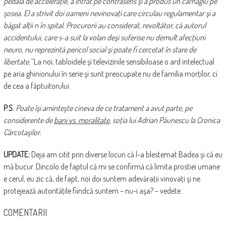
pedala de acceleraţie, a intrat pe contrasens şi a produs un carnagiu pe
şosea. El a strivit doi oameni nevinovaţi care circulau regulamentar şi a
băgat alţii n în spital. Procurorii au considerat, revoltător, că autorul
accidentului, care s-a suit la volan deşi suferise nu demult afecţiuni
neuro, nu reprezintă pericol social şi poate fi cercetat în stare de
libertate.”
La noi, tabloidele şi televizinile sensibiloase o ard intelectual
pe aria ghinionului în serie şi sunt preocupate nu de familia morţilor, ci
de cea a făptuitorului.
P.S.
Poate îşi aminteşte cineva de ce tratament a avut parte, pe
considerente de
bani vs. moralitate
, soţia lui Adrian Păunescu la Cronica
Cârcotaşilor.
UPDATE:
Deja am citit prin diverse locuri că l-a blestemat Badea şi că eu
mă bucur. Dincolo de faptul că mi se confirmă că limita prostiei umane
e cerul, eu zic că, de fapt, noi doi suntem adevăraţii vinovaţi şi ne
protejează autorităţile fiindcă suntem – nu-i aşa? – vedete.
COMENTARII