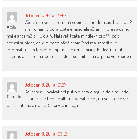
October 17, 2011 at 22:07
Văd că nu se mai termină subiectul huidu niciodată … de 2
Attila
zile numai huidu la toate emisiunile a3, am impresia că nu
mai e antena3 ci HuiduTV. Mai aveţi toate minţile-n cap?? Tociţi
acelaşi subiect, de dimineaţa până seara “toţi realizatorii pun
informaţiile cap la cap” de opt mii de ori … chiar şi Gâdea în felul lui
“incendiar” … nu mai pot cu huidu … schimb canalul până vine Badea
October 18, 2011 at 01:37
Cei care au incalcat cel putin o data o regula de circulatie,
Corrado
sa nu mai critice pe altii. nu va dati zmei, nu se stie ce se
poate intampla maine. Sa va vad in Logan!!!
October 18, 2011 at 03:53