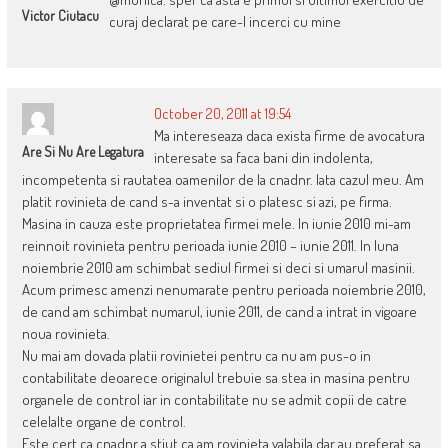
Victor Ciutacu
curaj declarat pe care-l incerci cu mine
October 20, 2011 at 19:54
Ma intereseaza daca exista firme de avocatura
Are Si Nu Are Legatura
interesate sa faca bani din indolenta,
incompetenta si rautatea oamenilor de la cnadnr. Iata cazul meu. Am
platit rovinieta de cand s-a inventat si o platesc si azi, pe firma.
Masina in cauza este proprietatea firmei mele. In iunie 2010 mi-am
reinnoit rovinieta pentru perioada iunie 2010 – iunie 2011. In luna
noiembrie 2010 am schimbat sediul firmei si deci si umarul masinii.
Acum primesc amenzi nenumarate pentru perioada noiembrie 2010,
de cand am schimbat numarul, iunie 2011, de cand a intrat in vigoare
noua rovinieta.
Nu mai am dovada platii rovinietei pentru ca nu am pus-o in
contabilitate deoarece originalul trebuie sa stea in masina pentru
organele de control iar in contabilitate nu se admit copii de catre
celelalte organe de control.
Este cert ca cnadnr a stiut ca am rovinieta valabila dar au preferat sa