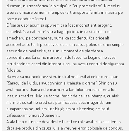
dusmani, nu transforma “din culpa” in “cu premeditare”. Nimeni nu
vrea sa omoare oameni in timp ce-si transporta familia in masina pe
care o conduce (cred)…
E foarte usor acum sa spunem ca a fost inconstient, arogant,
manelist, ‘s-a dat mare’ sau ‘a bagat picioru in ea si a luat-o ca
smecheru’ pe contrasens’, numai ca accidentul (ca orice alt
accident auto) ar fi putut avea loc si din cauza poleiului, unei simple
secunde de neatentie, sau unui moment de pierdere a
concentratiei. Ca sa nu mai vorbim de faptul ca Loganul nu avea
faruri aprinse iar cei din interiorul sau nu aveau centuri de siguranta
folosite.
Nu vrea sa ma incolonez si eu in sirul nesfarsit ai celor care spun
“Saracul de Huidu, a avut ghinion si traieste o drama”. Ghinion au
avut mortii si drama este mai mare a familiilor ramasa in urma lor.
Insa, nu cred ca Huidu e tocmai fericit de ce i se intampla, cu atat
mai mult cu cat nu cred ca a planificat asa ceva in agenda:-am
cumparat paine;-mi-am luat blugi;-am pus benzina;-am baut
cafeaua;-am omorat 3 oameni…
Atata timp cat nu se dovedeste (inca) ce rol a avut el in accident si
daca s-a produs din cauza lui si a vreunei erori colosale de condus,