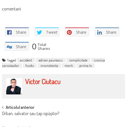
comentarii
Share
Tweet
Share
Share
0
Total
Share
Shares
Tagged
accident
adrian paunescu
complicitate
cronica
carcotasilor
huidu
inconstienta
morti
prima tv
Victor Ciutacu
POST
Articolul anterior
Orban, salvator sau ţap ispăşitor?
NAVIGATION