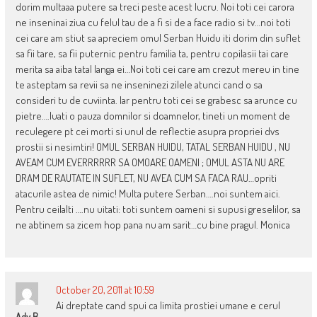
dorim multaaa putere sa treci peste acest lucru. Noi toti cei carora
ne inseninai ziua cu felul tau de a fi si de a face radio si tv…noi toti
cei care am stiut sa apreciem omul Serban Huidu iti dorim din suflet
sa fii tare, sa fii puternic pentru familia ta, pentru copilasii tai care
merita sa aiba tatal langa ei…Noi toti cei care am crezut mereu in tine
te asteptam sa revii sa ne inseninezi zilele atunci cand o sa
consideri tu de cuviinta. Iar pentru toti cei se grabesc sa arunce cu
pietre….luati o pauza domnilor si doamnelor, tineti un moment de
reculegere pt cei morti si unul de reflectie asupra propriei dvs
prostii si nesimtiri! OMUL SERBAN HUIDU, TATAL SERBAN HUIDU , NU
AVEAM CUM EVERRRRRR SA OMOARE OAMENI ; OMUL ASTA NU ARE
DRAM DE RAUTATE IN SUFLET, NU AVEA CUM SA FACA RAU…opriti
atacurile astea de nimic! Multa putere Serban….noi suntem aici.
Pentru ceilalti ….nu uitati: toti suntem oameni si supusi greselilor, sa
ne abtinem sa zicem hop pana nu am sarit…cu bine pragul. Monica
October 20, 2011 at 10:59
Ai dreptate cand spui ca limita prostiei umane e cerul
Ady B.