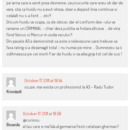
pe iarna care a venit prea devreme, cauciucurile care erau ok dar de
vara, stia ca huidu nu a avut viteza, doar a depasit linia continua si
celalalt nu s-a ferit …. etc!!
Oricum huidu va scapa, ca de obicei, dar el conform dex -ului va
ramane un CRIMINAL – chiar daca justitia va hotara altceva … de vina
fiind Venus si Mercur in zodia racului !!
Din pacate A3 a demonstrat ca este o televiziune care trebuie sa
faca rating si a dezamagit total – nu numai pe mine … Dumnezeu sa ii
odihneasca pe cei morti !! iar de huidu o sa aiba grija tot cel de sus !
October 17, 2011 at 18:54
scuze, mai exista un profesionist la A3 – Radu Tudor
Kronstadt
October 17, 2011 at 18:58
@curiosu.
Bocanila
al tau care e ma?ala al germaniei?esti cetatean gherman?