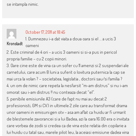
se intampla nimic.
October 17, 2011 at 18:45
1. Dumnezeu i-a dat viata a doua oara si el … a ucis 3
Kronstadt
oameni
2. Este criminal de 4 ori – a ucis 3 oameni si si-a pus in pericol
propria familie – cu 2 copii minori.
3. Oare cine este de vina ca un sofer cu 11 amenzi si 2 suspendari ale
carnetului, care acum 8 luni a suferit o lovitura puternica la cap se
mai urca la volan ? – societatea, legislatia , doctorii sau/si familia ?
4. un om de nimic care repeta la nesfarsit “m-am distrus” si nu i-am
omorat sau i-am distrus !! nu conteaza decat “el”.
5. penibile emisiunile A3 (care de fapt nu mai au decat 2
profesionisti, GM si CV) in ultimele 2 zile care au transformat drama
unor oameni in emisuni gen otv – asa am aflat ca huidu ar fi urmarit
de blestemele zavorancei si a lui Badea, azi la oara 16.00 era o invitata
care vorbea de zodii si credea ca de vina este relatia din copilarie a
lui huidu cu tatal sau, marele pilot leu, la aceiasi emisiune dadea vina