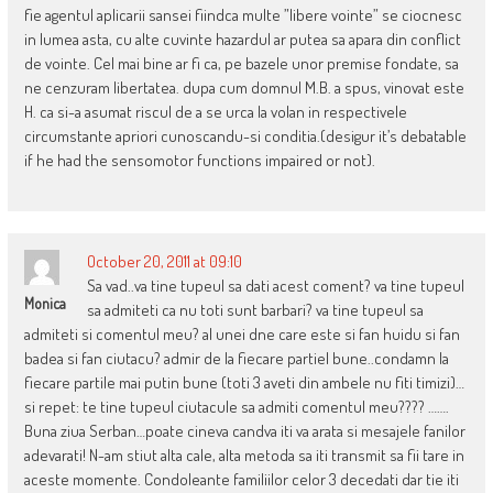
fie agentul aplicarii sansei fiindca multe ”libere vointe” se ciocnesc
in lumea asta, cu alte cuvinte hazardul ar putea sa apara din conflict
de vointe. Cel mai bine ar fi ca, pe bazele unor premise fondate, sa
ne cenzuram libertatea. dupa cum domnul M.B. a spus, vinovat este
H. ca si-a asumat riscul de a se urca la volan in respectivele
circumstante apriori cunoscandu-si conditia.(desigur it’s debatable
if he had the sensomotor functions impaired or not).
October 20, 2011 at 09:10
Sa vad..va tine tupeul sa dati acest coment? va tine tupeul
Monica
sa admiteti ca nu toti sunt barbari? va tine tupeul sa
admiteti si comentul meu? al unei dne care este si fan huidu si fan
badea si fan ciutacu? admir de la fiecare partiel bune..condamn la
fiecare partile mai putin bune (toti 3 aveti din ambele nu fiti timizi)…
si repet: te tine tupeul ciutacule sa admiti comentul meu???? …….
Buna ziua Serban…poate cineva candva iti va arata si mesajele fanilor
adevarati! N-am stiut alta cale, alta metoda sa iti transmit sa fii tare in
aceste momente. Condoleante familiilor celor 3 decedati dar tie iti