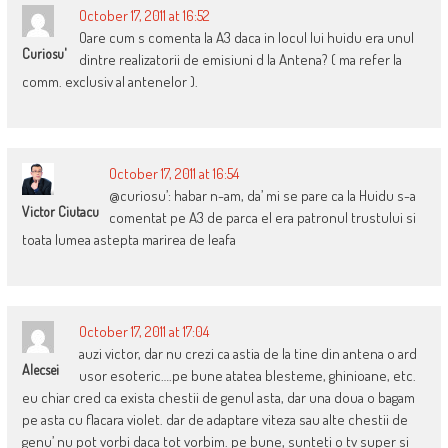
October 17, 2011 at 16:52
Oare cum s comenta la A3 daca in locul lui huidu era unul
Curiosu'
dintre realizatorii de emisiuni d la Antena? ( ma refer la
comm. exclusiv al antenelor ).
October 17, 2011 at 16:54
@curiosu’: habar n-am, da’ mi se pare ca la Huidu s-a
Victor Ciutacu
comentat pe A3 de parca el era patronul trustului si
toata lumea astepta marirea de leafa
October 17, 2011 at 17:04
auzi victor, dar nu crezi ca astia de la tine din antena o ard
Alecsei
usor esoteric….pe bune atatea blesteme, ghinioane, etc.
eu chiar cred ca exista chestii de genul asta, dar una doua o bagam
pe asta cu flacara violet. dar de adaptare viteza sau alte chestii de
genu’ nu pot vorbi daca tot vorbim. pe bune, sunteti o tv super si