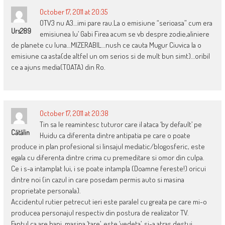
October 17, 2011 at 20:35
OTV3 nu A3…imi pare rau.La o emisiune “serioasa” cum era
Urs289
emisiunea lu’ Gabi Firea acum se vb despre zodie,aliniere
de planete cu luna…MIZERABIL…nush ce cauta Mugur Ciuvica la o
emisiune ca asta(de altfel un om serios si de mult bun simt)…oribil
ce a ajuns media(TOATA) din Ro.
October 17, 2011 at 20:38
Tin sa le reamintesc tuturor care il ataca ‘by default’ pe
Cătălin
Huidu ca diferenta dintre antipatia pe care o poate
produce in plan profesional si linsajul mediatic/blogosferic, este
egala cu diferenta dintre crima cu premeditare si omor din culpa.
Ce i s-a intamplat lui, i se poate intampla (Doamne fereste!) oricui
dintre noi (in cazul in care posedam permis auto si masina
proprietate personala).
Accidentul rutier petrecut ieri este paralel cu greata pe care mi-o
producea personajul respectiv din postura de realizator TV.
Faptul ca are bani, masina ‘tare’, este ‘vedeta’, si-a atras destui