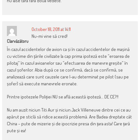
nu lase tara fara doua vedete. “
October 18, 2011 at 14:11
Nu-mi vine să cred!
Clarvăzătoru
În cazul accidentelor de avion ca și în cazul accidentelor de mașină
cu victime din țările civilizate la cap prima ipoteză este ”eroarea de
pilotaj” în cazul avioanelor sau ”efectuarea de manevre greșite” în
cazul șoferilor. Abia după ce se confirmă, dacă se confirmă, se
analizează care sunt cauzele care l-au determinat pe pilot (sau pe
șofer) să execute manevrele eronate.
Printre ipotezele Poliției NU se află această ipoteză… DE CE?!!
Nu am auzit niciun Titi Aur și niciun Jack Villeneuve dintre cei ce au
apărut pe sticlă să ridice această problemă. Are Badea dreptate cât
China – pute de mizerie și de ipocrizie presa din țara asta! Care țară
pute și ea!