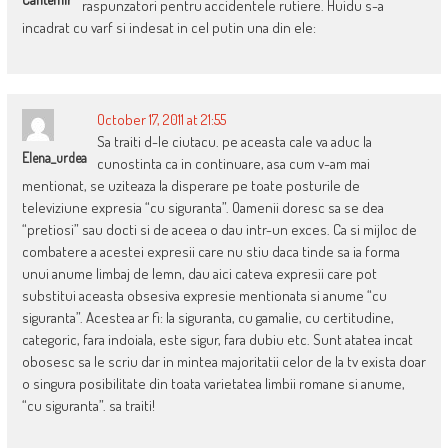
raspunzatori pentru accidentele rutiere. Huidu s-a
incadrat cu varf si indesat in cel putin una din ele:
October 17, 2011 at 21:55
Sa traiti d-le ciutacu. pe aceasta cale va aduc la
Elena_urdea
cunostinta ca in continuare, asa cum v-am mai
mentionat, se uziteaza la disperare pe toate posturile de
televiziune expresia “cu siguranta”. Oamenii doresc sa se dea
“pretiosi” sau docti si de aceea o dau intr-un exces. Ca si mijloc de
combatere a acestei expresii care nu stiu daca tinde sa ia forma
unui anume limbaj de lemn, dau aici cateva expresii care pot
substitui aceasta obsesiva expresie mentionata si anume “cu
siguranta”. Acestea ar fi: la siguranta, cu gamalie, cu certitudine,
categoric, fara indoiala, este sigur, fara dubiu etc. Sunt atatea incat
obosesc sa le scriu dar in mintea majoritatii celor de la tv exista doar
o singura posibilitate din toata varietatea limbii romane si anume,
“cu siguranta”. sa traiti!