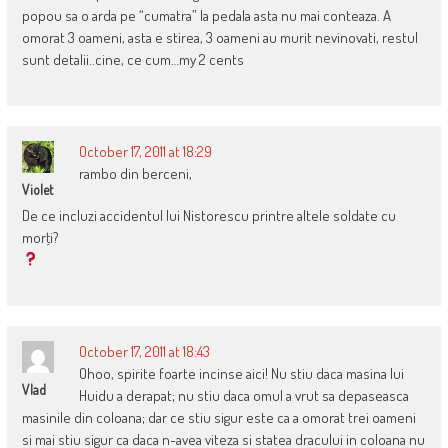
popou sa o arda pe “cumatra” la pedala asta nu mai conteaza. A
omorat 3 oameni, asta e stirea, 3 oameni au murit nevinovati, restul
sunt detalii..cine, ce cum…my 2 cents
October 17, 2011 at 18:29
rambo din berceni,
Violet
De ce incluzi accidentul lui Nistorescu printre altele soldate cu
morţi?
October 17, 2011 at 18:43
Ohoo, spirite foarte incinse aici! Nu stiu daca masina lui
Vlad
Huidu a derapat; nu stiu daca omul a vrut sa depaseasca
masinile din coloana; dar ce stiu sigur este ca a omorat trei oameni
si mai stiu sigur ca daca n-avea viteza si statea dracului in coloana nu