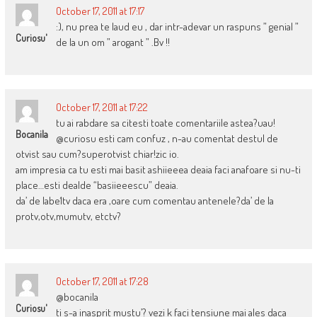
October 17, 2011 at 17:17
:), nu prea te laud eu , dar intr-adevar un raspuns ” genial ”
Curiosu'
de la un om ” arogant ” .Bv !!
October 17, 2011 at 17:22
tu ai rabdare sa citesti toate comentariile astea?uau!
Bocanila
@curiosu esti cam confuz , n-au comentat destul de
otvist sau cum?superotvist chiar!zic io.
am impresia ca tu esti mai basit ashiieeea deaia faci anafoare si nu-ti
place…esti dealde “basiieeescu” deaia.
da’ de labe1tv daca era ,oare cum comentau antenele?da’ de la
protv,otv,mumutv, etctv?
October 17, 2011 at 17:28
@bocanila
Curiosu'
ti s-a inasprit mustu’? vezi k faci tensiune mai ales daca