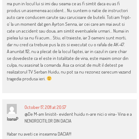
ma pun in locul lui si imi dau seama ce as fi simtit daca eu as fi
produs un asemenea accident… Nu suntem o natie de instructori
auto care conducem carute sau carucioare de butelii. Toti am ‘fript-
o’ la un moment dat gen Ayrton Senna, iar cei care am mai avut si
cate un accident sau doua, am simtit eventualele urmari… Numai in
pielea lui sa nu fii acum… Stiu, el traieste, iar 3 oameni sunt morti,
dar nu cred ca trebuie pus la zis si executat cu o rafala de AK-47.
A anuntat 112, nu a plecat de la locul faptei, iar in cazul in care chiar
se dovedeste ca el este in totalitate de vina, este maxim omor din
culpa, nu asasinat la comanda. Asa ca oricat de mult il detest pe
realizatorul TV Serban Huidu, nu pot sa nu rezonez oarecum vazand
tragedia produsa ieri.
October 17, 2011 at 20:57
@De M-am linistit- evident huidu n-are nici o vina- Vina e a
IoanaP
NENOROCITILOR DIN DACIA
Habar nu aveti ce inseamna DACIA!!!