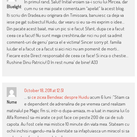
In primul rand, Salut! Initial vroiam sa-i scriu lui Mircea, dar
Bluelight
cum nu se mai poate comenta,am “apelat” la acest blog.
Iti scriu din Oradea,eu originara din Timisoara, banuiesc ca deja va
iese pe gat subiectul Huidu, dar vearu si eu sa-mi exprim o idee…
Din pacate acest baiat, mai un pic si e facut Sfant, dupa ce a facut
ceea ce a facut! Nu sunt mega creshtina,dar nici nu pot sa admit
comment-uri de genu’ parca el e victima! Sincer sorry pt. familia
lui,dar el a facut ce a facut si aici nici nu am pomenit de morti…
Fiecare este Direct responsabil de ceea ce face! Si inca o chestie…
Rushine Dinu Patriciu!:D In rest numa’ de bine! A33
October 18, 2011 at 12:51
… si
ce zicea Bendeac despre Huidu
acum 6 luni :”Stiam ca
Nume
e dependent de adrenalina de pe vremea cand realizam
matinalul pe Magic Fm si, intr-o dupa-amiaza, m-a luat in masina lui (o
Alfa Romeo) sa-mi arate ce pot face cei peste 200 de cai de sub
capota. Au fost cele mai mistice 10 minute din viata mea. Stateam cu
ochii inchisi rugandu-ma la divinitate sa infaptuiasca un miracol si sa