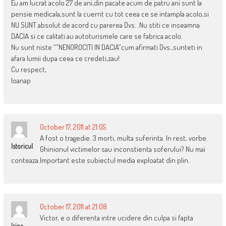
Eu am lucrat acolo 27 de ani,din pacate acum de patru ani sunt la
pensie medicala,sunt la cuernt cu tot ceea ce se intampla acolo,si
NU SUNT absolut de acord cu parerea Dvs. .Nu stiti ce inseamna
DACIA si ce calitati au autoturismele care se fabrica acolo.
Nu sunt niste “”NENOROCITI IN DACIA”cum afirmati Dvs.,sunteti in
afara lumii dupa ceea ce credeti,zau!
Cu respect,
Ioanap
October 17, 2011 at 21:05
A fost o tragedie. 3 morti, multa suferinta. In rest, vorbe.
Istoricul
Ghinionul victimelor sau inconstienta soferului? Nu mai
conteaza.Important este subiectul media exploatat din plin.
October 17, 2011 at 21:08
Victor, e o diferenta intre ucidere din culpa si fapta
Irina