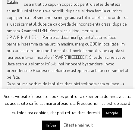
Cătălin
ce a intrat cu capu-n copac tot pentru setea de viteza
acum 10 luni si tot nu s-a potolit, dupa ce isi risca familia cu tot cu
copii pen’ ca-i el smecher si merge aiurea tot in acelasi loc unde i s-
a luat si carnetul, dupa ce da dovada de inconstienta crasa, dupa ce
omoara 3 oameni (TREI) Romani ca si tine, merita –=
{_P_A_R_N_A_I_E_}=–. Pentru ca daca nici figurantu’ asta nu face
parnaie inseamna ca ma urc in masina, merg cu 200 in localitate, imi
pun un sistem audio performant si boxele le montez pe capota si
racnesc intr-un microfon “PAARRTIIIIEEEEEE!!”. Si vedem cine scapa.
Daca scap eu si omor fo’ 5-6 insi innocent bystanders, invoc
precedentele Paunescu si Huidu in asteptarea achitarii cu zambetul
pe fata.
Ca sa nu mai vorbim de faptul ca daca nici trotineta asta nu face –=
{_P_A_R_N_A_I_E_}=– inseamna ca absolut toti cei din media,
Acest website foloseste cookies pentru ca experienta dumneavoastra
insemnand vreo cateva sute, poate mii de oameni in toata tara,
cu acest site sa fie cat mai profesionala. Presupunem ca esti de acord
stiindu-se vedete, vor avea certitudinea ca orice omor din culpa ar
savarsi, nimic nu li se poate intampla. Chiar iti doresti o democratie
cu folosirea cookies, dar poti refuza daca doresti.
Accepta
in care unii sunt mai egali decat altii, draga mea Monica? Sau doar
pentru ca te uzi cand il vezi (pardon, vedeai) pe nentu asta pe
Citeste mai mult
Refuza
ecran, esti dispusa sa accepti mutilarea sistemului de drept si