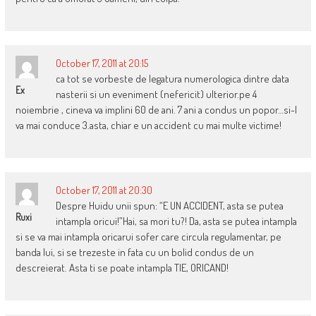
October 17, 2011 at 20:15
ca tot se vorbeste de legatura numerologica dintre data
Ex
nasterii si un eveniment (nefericit) ulterior.pe 4
noiembrie , cineva va implini 60 de ani. 7 ani a condus un popor…si-l
va mai conduce 3.asta, chiar e un accident cu mai multe victime!
October 17, 2011 at 20:30
Despre Huidu unii spun: “E UN ACCIDENT, asta se putea
Ruxi
intampla oricui!”Hai, sa mori tu?! Da, asta se putea intampla
si se va mai intampla oricarui sofer care circula regulamentar, pe
banda lui, si se trezeste in fata cu un bolid condus de un
descreierat. Asta ti se poate intampla TIE, ORICAND!