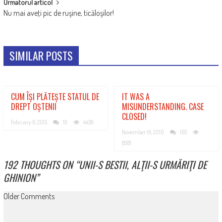
Urmatorul articol
Nu mai aveţi pic de ruşine, ticăloşilor!
SIMILAR POSTS
CUM ÎȘI PLĂTEȘTE STATUL DE
IT WAS A
DREPT OȘTENII
MISUNDERSTANDING. CASE
CLOSED!
February 6, 2015
19
4458
November 16, 2010
165
8981
192 THOUGHTS ON “
UNII-S BESTII, ALŢII-S URMĂRIŢI DE
GHINION
”
COMMENT
Older Comments
NAVIGATION