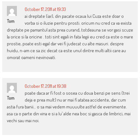
October 17, 2011 at 19:33
ai dreptate (iar), din pacate ocaua lui Cuza este doar o
Tom
vorba si o iluzie pentru prosti. oricum nu cred ca va exista
dreptate pe pamantul asta prea curand, totdeauna se vor gasi scuze
la orice si la oricine . toti sint egali in fata legii eu cred ca este o mare
prostie, poate esti egal dar vei fi judecat cu alte masuri. despre
huidu, n-am ce sa zic decat ca este unul dintre multi altii care au
omorat oameni nevinovati.
October 17, 2011 at 19:38
poate daca ar fi fost o sosea cu doua benzi pe sens (trei
Tom
deja e prea mult) nu ar mai fi atatea accidente, dar cum
astia fura banii… o sa mai vedem muuuulte astfel de evenimente.
asa ca o parte din vina e si a lu’ alde nea boc si gasca de limbrici, mai
vechi sau mai noi.