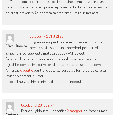
comisa cu intentie.Daca i se retine permisul ,se inlatura
pericolul social pe care il poate reprezenta Huidu.Deci nu e nevoie
de arest preventiv.Ar insemna sa arestam cu miile in tara asta.
October 17, 2011 at 21:26
Singura sansa pentru a primi un verdict cinstit in
Efectul Domino
acest caz si a stabili un precedent pentru toti
‘smecherii cu jeep’ este metoda Occupy Wall Street.
Pana cand romanii nu vor condamna public si activ actele de
injustitie comise impotriva lor, slabe sanse sa se schimbe ceva.
Am creat
o petitie
pentru judecarea corecta a lui Huidu pe care va
invit sa o semnati cu totii.
Probabil nu va schimba nimic, dar este un inceput.
October 17, 2011 at 21:44
Petridou@Moustaki identifica
2 categorii
de factori umani
Cantemir