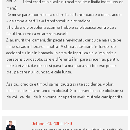
(desi cred ca nici asta nu poate sa fie o limita indeajuns de
mare).
Ce mi se pare anormal e ca o stire banal (chiar daca e o drama acolo
– de ambele parti) s-a transformat in circ national.
1. Huidu are o problema acum si trebuie sa plateasca pentru ce a
facut (nu cred ca nu are remuscari)
2. au murit trei oameni, din pacate nevinovati, dar cu ce ma ajuta pe
mine sa vad in fiecare minut la TV stirea asta? Sunt “miliarde” de
accidente zilnic in Romania. In afara de faptul ca aici e implicata o
persoana cunoscuta, care e diferenta? Imi pare sincer rau pentru
cele trei vieti, dar de aici si pana la a ma apuca sa ii bocesc pe cei
trei, pe care nu ii cunosc, e cale lunga.
Asa ca… cred ca e timpul sa mai cautati si alte accidente, violuri,
batai… ca de asta ne-am cam plictisit. Si in curand o sa ne plictisim si
de voi… ca, de… de la o vreme incepeti sa aveti mutrele cam ipocrite.
October 20, 2011 at 12:30
@monica: sper ca asta e primul si ultimul exercitiu de