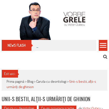
Skip
to
content
Cum îți schimbi, rapid, gratuit și eficient, furniz
NEWS FLASH
Esti aici:
Prima pagină >
Blog
>
Caruta cu deontologi
>
Unii-s bestii, alţii-s
urmăriţi de ghinion
UNII-S BESTII, ALŢII-S URMĂRIŢI DE GHINION
Caruta cu deontologi
Ce-mi provoaca scarba
de
Victor Ciutacu
-