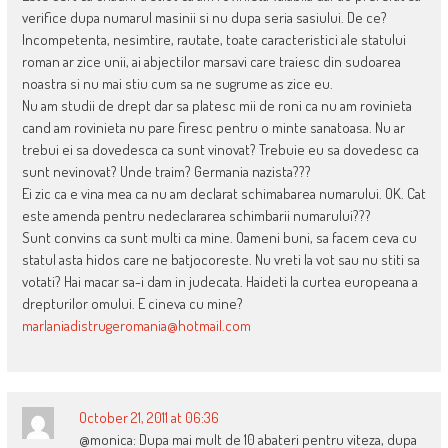
verifice dupa numarul masinii si nu dupa seria sasiului. De ce?
Incompetenta, nesimtire, rautate, toate caracteristici ale statului
roman ar zice unii, ai abjectilor marsavi care traiesc din sudoarea
noastra si nu mai stiu cum sa ne sugrume as zice eu.
Nu am studii de drept dar sa platesc mii de roni ca nu am rovinieta
cand am rovinieta nu pare firesc pentru o minte sanatoasa. Nu ar
trebui ei sa dovedesca ca sunt vinovat? Trebuie eu sa dovedesc ca
sunt nevinovat? Unde traim? Germania nazista???
Ei zic ca e vina mea ca nu am declarat schimabarea numarului. OK. Cat
este amenda pentru nedeclararea schimbarii numarului???
Sunt convins ca sunt multi ca mine. Oameni buni, sa facem ceva cu
statul asta hidos care ne batjocoreste. Nu vreti la vot sau nu stiti sa
votati? Hai macar sa-i dam in judecata. Haideti la curtea europeana a
drepturilor omului. E cineva cu mine?
marlaniadistrugeromania@hotmail.com
October 21, 2011 at 06:36
@monica: Dupa mai mult de 10 abateri pentru viteza, dupa