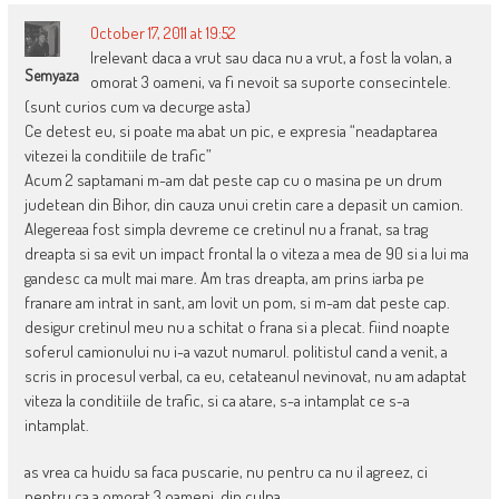
October 17, 2011 at 19:52
Irelevant daca a vrut sau daca nu a vrut, a fost la volan, a
Semyaza
omorat 3 oameni, va fi nevoit sa suporte consecintele.
(sunt curios cum va decurge asta)
Ce detest eu, si poate ma abat un pic, e expresia “neadaptarea
vitezei la conditiile de trafic”
Acum 2 saptamani m-am dat peste cap cu o masina pe un drum
judetean din Bihor, din cauza unui cretin care a depasit un camion.
Alegereaa fost simpla devreme ce cretinul nu a franat, sa trag
dreapta si sa evit un impact frontal la o viteza a mea de 90 si a lui ma
gandesc ca mult mai mare. Am tras dreapta, am prins iarba pe
franare am intrat in sant, am lovit un pom, si m-am dat peste cap.
desigur cretinul meu nu a schitat o frana si a plecat. fiind noapte
soferul camionului nu i-a vazut numarul. politistul cand a venit, a
scris in procesul verbal, ca eu, cetateanul nevinovat, nu am adaptat
viteza la conditiile de trafic, si ca atare, s-a intamplat ce s-a
intamplat.
as vrea ca huidu sa faca puscarie, nu pentru ca nu il agreez, ci
pentru ca a omorat 3 oameni, din culpa.