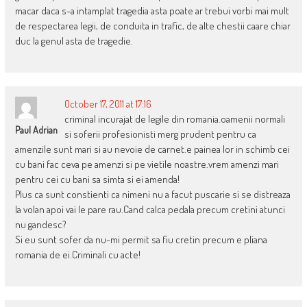
macar daca s-a intamplat tragedia asta poate ar trebui vorbi mai mult
de respectarea legii, de conduita in trafic, de alte chestii caare chiar
duc la genul asta de tragedie.
October 17, 2011 at 17:16
criminal incurajat de legile din romania.oamenii normali
Paul Adrian
si soferii profesionisti merg prudent pentru ca
amenzile sunt mari si au nevoie de carnet.e painea lor in schimb cei
cu bani fac ceva pe amenzi si pe vietile noastre.vrem amenzi mari
pentru cei cu bani sa simta si ei amenda!
Plus ca sunt constienti ca nimeni nu a facut puscarie si se distreaza
la volan apoi vai le pare rau.Cand calca pedala precum cretini atunci
nu gandesc?
Si eu sunt sofer da nu-mi permit sa fiu cretin precum e pliana
romania de ei.Criminali cu acte!