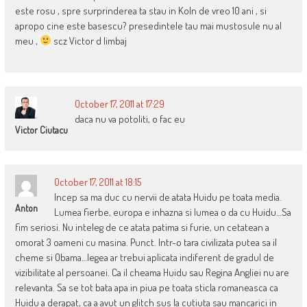
este rosu , spre surprinderea ta stau in Koln de vreo 10 ani , si
apropo cine este basescu? presedintele tau mai mustosule nu al
meu ,
scz Victor d limbaj
October 17, 2011 at 17:29
daca nu va potoliti, o fac eu
Victor Ciutacu
October 17, 2011 at 18:15
Incep sa ma duc cu nervii de atata Huidu pe toata media.
Anton
Lumea fierbe, europa e inhazna si lumea o da cu Huidu…Sa
fim seriosi. Nu inteleg de ce atata patima si furie, un cetatean a
omorat 3 oameni cu masina. Punct. Intr-o tara civilizata putea sa il
cheme si Obama…legea ar trebui aplicata indiferent de gradul de
vizibilitate al persoanei. Ca il cheama Huidu sau Regina Angliei nu are
relevanta. Sa se tot bata apa in piua pe toata sticla romaneasca ca
Huidu a derapat, ca a avut un glitch sus la cutiuta sau mancarici in