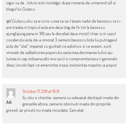
sigur ca da….totusi esti nostalgic dupa romania de urmaresti a3 si
blogul lui Ciutacu.
@V.Ciutacu,stiu ca ai scris cuiva ca sa-l lasam naibii de basescu ca n-
are treaba in topicul asta.are.daca trag de fir tot la basescu
ajung(ajung pana in ’89,sau la decebal daca insist) chiar si in cazul
cocalarului asta de-a omorat 3 oameni.basescu,liota lui,putregaiul
asta de “stat” impanat cu gushati ce adistrus si ce aveam, sunt
vinovati de salbaticirea poporului,saracirea,decimarea lui(isi iau
lumea in cap milioane,altii mor aici) si compromiterea a n generatii
deaci incolo fapt ce amenintza insasi existentza noastra ca popor.
October 17, 2011 at 19:31
Eu stiu o chestie: oamenii cu adevarat destepti invata din
Adi
greselile altora, oamenii obisnuiti invata din propriile
greseli, iar prostii nu invata niciodata. Cam atat.