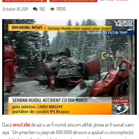
192
10136
October 16, 2011
Dacă
eroul zilei
de azi s-ar fi numit oricum altfel, ştirea ar fi sunat cam
aşa:
“Un şmecher cu jeep de 100.000 de euro a apăsat cu inconştienţă