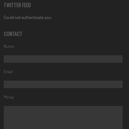
TWITTER FEED
Could not authenticate you.
CONTACT
Nume:
Email:
Mesaj: