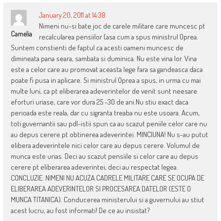
January 20, 2011 at 14:38
Nimeni nu-si bate joc de carele militare care muncesc pt
Camelia
recalcularea pensiilor (asa cum a spus ministrul Oprea.
Suntem constienti de faptul ca acesti oameni muncesc de
dimineata pana seara, sambata si duminica. Nu este vina lor. Vina
este a celor care au promovat aceasta lege fara sa gandeasca daca
poate fi pusa in aplicare. Si ministrul Oprea a spus, in urma cu mai
multe luni, ca pt eliberarea adeverintelor de venit sunt neesare
eforturi uriase, care vor dura 25 -30 de ani.Nu stiu exact daca
perioada este reala, dar cu sigranta treaba nu este usoara. Acum,
toti guvernantii sau pdl-istii spun ca au scazut peniile celor care nu
au depus cerere pt obtinerea adeverintei. MINCIUNA! Nu s-au putut
elibera adeverintele nici celor care au depus cerere. Volumul de
munca este urias. Deci au scazut pensiile si celor care au depus
cerere pt eliberarea adeverintei, deci au respectat legea.
CONCLUZIE: NIMENI NU ACUZA CADRELE MILITARE CARE SE OCUPA DE
ELIBERAREA ADEVERINTELOR SI PROCESAREA DATELOR (ESTE O
MUNCA TITANICA). Conducerea ministerului si a guvernului au stiut
acest lucru, au fost informati! De ce au insistat?