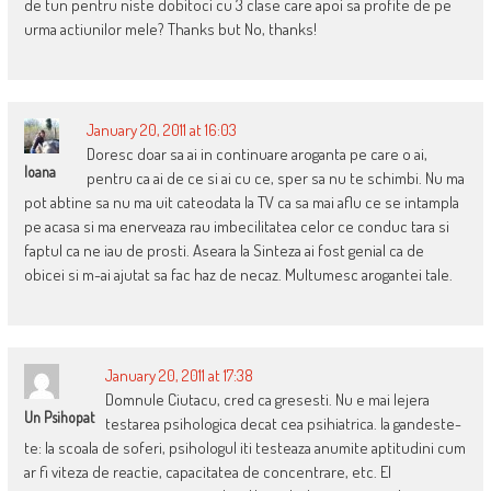
de tun pentru niste dobitoci cu 3 clase care apoi sa profite de pe
urma actiunilor mele? Thanks but No, thanks!
January 20, 2011 at 16:03
Doresc doar sa ai in continuare aroganta pe care o ai,
Ioana
pentru ca ai de ce si ai cu ce, sper sa nu te schimbi. Nu ma
pot abtine sa nu ma uit cateodata la TV ca sa mai aflu ce se intampla
pe acasa si ma enerveaza rau imbecilitatea celor ce conduc tara si
faptul ca ne iau de prosti. Aseara la Sinteza ai fost genial ca de
obicei si m-ai ajutat sa fac haz de necaz. Multumesc arogantei tale.
January 20, 2011 at 17:38
Domnule Ciutacu, cred ca gresesti. Nu e mai lejera
Un Psihopat
testarea psihologica decat cea psihiatrica. Ia gandeste-
te: la scoala de soferi, psihologul iti testeaza anumite aptitudini cum
ar fi viteza de reactie, capacitatea de concentrare, etc. El