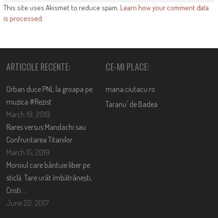
This site uses Akismet to reduce spam.
Learn how your comment data
is processed
.
ARTICOLE RECENTE:
CE-MI PLACE:
Orban duce PNL la groapa pe
mana.ciutacu.ro
muzica #Rezist
Taranu’ de Badea
March 19, 2019
Rares versus Mandachi sau
Confruntarea Titanilor
March 15, 2019
Moroiul care bântuie liber pe
sticlă. Tare urât îmbătrânești,
Cristi….
June 20, 2017