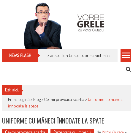
Skip
to
content
Cum îți schimbi, rapid, gratuit și eficient, furniz
NEWS FLASH
Esti aici:
Prima pagină >
Blog
>
Ce-mi provoaca scarba
>
Uniforme cu mâneci
înnodate la spate
UNIFORME CU MÂNECI ÎNNODATE LA SPATE
Ce-mi provoaca scarba
Rezervaţia cu imbecili
de
Victor Ciutacu
-