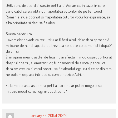
DAR, sunt de acord si sustin petitia lui Adrian ca, in cazul in care
candidatul care a obtinut majoritatea voturilor de pe teritoriul
Romaniei nu a obtinut si majoritatea tuturor voturilor exprimate, sa
aiba prioritate si deci sa fie ales.
Si asta pentru ca:
1. avem clar dovada ca rezultatul ar fi fost altul, chiar daca aproape 5
milioane de handicapati s-au trezit sa se lupte cu comunistii dupa 21
de ani si
2. in opinia mea, o astfel de lege nu ar afecta in mod disproportionat
dreptul nostru, al emigrantilor, fundamental de a vota, pentru ca,
daca am vrea ca si votul nostru sa fie absolut egal cu al celor din tara,
ne putem deplasa intr-acolo, cum bine zice Adrian.
Eu la modul asta as semna petitia. Oare nu ar putea mogulul sa
initieze modificarea legii in acest sens?
January 20, 2011 at 20:23