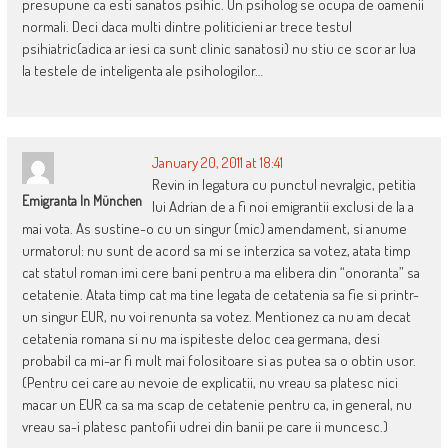
presupune ca esti sanatos psihic. Un psiholog se ocupa de oamenii
normali. Deci daca multi dintre politicieni ar trece testul
psihiatric(adica ar iesi ca sunt clinic sanatosi) nu stiu ce scor ar lua
la testele de inteligenta ale psihologilor…
January 20, 2011 at 18:41
Revin in legatura cu punctul nevralgic, petitia
Emigranta In München
lui Adrian de a fi noi emigrantii exclusi de la a
mai vota. As sustine-o cu un singur (mic) amendament, si anume
urmatorul: nu sunt de acord sa mi se interzica sa votez, atata timp
cat statul roman imi cere bani pentru a ma elibera din “onoranta” sa
cetatenie. Atata timp cat ma tine legata de cetatenia sa fie si printr-
un singur EUR, nu voi renunta sa votez. Mentionez ca nu am decat
cetatenia romana si nu ma ispiteste deloc cea germana, desi
probabil ca mi-ar fi mult mai folositoare si as putea sa o obtin usor.
(Pentru cei care au nevoie de explicatii, nu vreau sa platesc nici
macar un EUR ca sa ma scap de cetatenie pentru ca, in general, nu
vreau sa-i platesc pantofii udrei din banii pe care ii muncesc.)