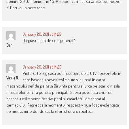
domine 2010, 1 noimebrie? S. P.S. Sper ca,in rai, sa va astepte Foozie
si Doru cu o bere rece.
January 20, 2011 at 14:23
Da’ grasu’ asta de ce e general?
Dan
January 20, 2011 at 14:25
Victore, te rog daca poti recupera de la OTV secventele in
Vasile R.
care Basescu povesteste cum s-a urcat in carca
mecanicului sef de pe nava Biruinta pentru al urca pe scari din sala
motoarelor pana la puntea principala. Scena povestita chiar de
Basescu este semnificativa pentru caracterul de caprar al
carmaciului. Regret ca la momentul respectiv nu a fost evidentiata
de media, mi-e dor de ea, fa efortul de a o redifuza.