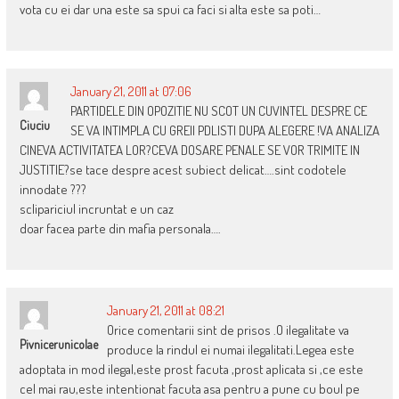
vota cu ei dar una este sa spui ca faci si alta este sa poti…
January 21, 2011 at 07:06
PARTIDELE DIN OPOZITIE NU SCOT UN CUVINTEL DESPRE CE
Ciuciu
SE VA INTIMPLA CU GREII PDLISTI DUPA ALEGERE !VA ANALIZA
CINEVA ACTIVITATEA LOR?CEVA DOSARE PENALE SE VOR TRIMITE IN
JUSTITIE?se tace despre acest subiect delicat….sint codotele
innodate ???
sclipariciul incruntat e un caz
doar facea parte din mafia personala….
January 21, 2011 at 08:21
Orice comentarii sint de prisos .O ilegalitate va
Pivnicerunicolae
produce la rindul ei numai ilegalitati.Legea este
adoptata in mod ilegal,este prost facuta ,prost aplicata si ,ce este
cel mai rau,este intentionat facuta asa pentru a pune cu boul pe