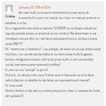
January 20, 2011 at 15:24
Am mai mult ca oricand sentimentul ca am ajuns la
Cristina
momentul in care nici macar sa-i injur nu mai am putere si
rabdare s-o fac.
Si,cu siguranta vina este a noastra TUTUROR ca ne lasam calcati pe
cap de jivinele astea ce pretind ca ne conduc! Ne lamentam si ne
intrebam unii pe altii ce-i de facut asteptand totusi sa faca cineva
ceva.CINE???
Pe “mamicute si bebelusi” i-au aranjat, de elevi se ocupa zilele astea
miul boc, noi cei de varsta mijlocie suntem prea multi bugetari,
lenesi, milogi,pensionarii civili sunt prea multi si oricum asistati
social, mai ramsesera rezervistii militari!
Ei uite ca i-au “aranjat” si pe ei!
Victore, ce varsta crezi ca ar fi bine sa ai in tara asta ca sa te lase
seful statului si sleahta lui de latrai sa supravietuiesti macar?
Si, inca ceva!
Pentru limbricul de mai sus este prea putin chiar si camasa de forta
din spitalul 9.