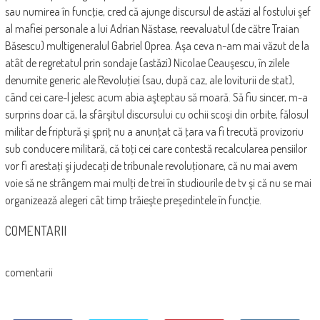
sau numirea în funcţie, cred că ajunge discursul de astăzi al fostului şef
al mafiei personale a lui Adrian Năstase, reevaluatul (de către Traian
Băsescu) multigeneralul Gabriel Oprea. Aşa ceva n-am mai văzut de la
atât de regretatul prin sondaje (astăzi) Nicolae Ceauşescu, în zilele
denumite generic ale Revoluţiei (sau, după caz, ale loviturii de stat),
când cei care-l jelesc acum abia aşteptau să moară. Să fiu sincer, m-a
surprins doar că, la sfârşitul discursului cu ochii scoşi din orbite, fălosul
militar de friptură şi şpriţ nu a anunţat că ţara va fi trecută provizoriu
sub conducere militară, că toţi cei care contestă recalcularea pensiilor
vor fi arestaţi şi judecaţi de tribunale revoluţionare, că nu mai avem
voie să ne strângem mai mulţi de trei în studiourile de tv şi că nu se mai
organizează alegeri cât timp trăieşte preşedintele în funcţie.
COMENTARII
comentarii