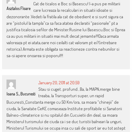
Cat de ticalos e Boc si Basescu! I-a pus pe militarii
Asztalos Floare
care lucreaza la recalculari in situatii idioate si
dezonorante .Vedeti la Fratila ala cat de obedient e si sunt sigura ca
are “pistolul la tampla”ca sa faca atatea declaratii “pasionale” pt a
justifica ticalosia sefilor de Minister.Rusine lui Basescu,Boc si Oprea
ca au pus militarii in situatii mai mult decat jemamte!!!Daca armata
valoreaza pt ei atata,oare noi ceilalti cat valoram pt ei?(intrebare
retorica).Armata este obligata sa reactioneze contra nebunilor si
sa-si apere onoarea si poporul!!!
January 20, 2011 at 20:59
Stau si cuget..profund…Ba, la MAPN,merge bine
Ioana S., Bucuresti
treaba, la Transporturi super, un rapid
Bucuresti_Constanta merge cu 50 Km/ora, sa moara “chinejii” de
ciuda, la Sanatate CeKE comaseaza Institute profitabile si Sanatorii
Balneo-climaterice si nu spitalul din Cucuietii din deal, sa moara
Ministerul turismului de ciuda ca i se duc turistii balneari la unguri,
Ministerul Turismului se ocupa insa cu sali de sport iar eu tot astept