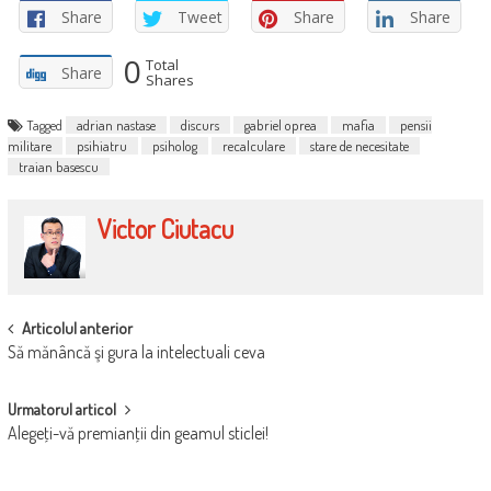
Share
Tweet
Share
Share
0
Total
Share
Shares
Tagged
adrian nastase
discurs
gabriel oprea
mafia
pensii
militare
psihiatru
psiholog
recalculare
stare de necesitate
traian basescu
Victor Ciutacu
POST
Articolul anterior
Să mănâncă şi gura la intelectuali ceva
NAVIGATION
Urmatorul articol
Alegeţi-vă premianţii din geamul sticlei!