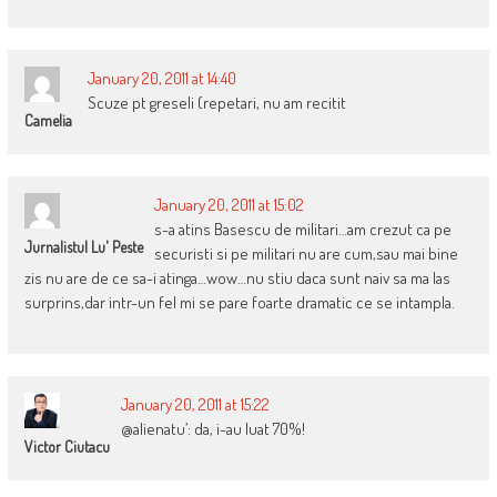
January 20, 2011 at 14:40
Scuze pt greseli (repetari, nu am recitit
Camelia
January 20, 2011 at 15:02
s-a atins Basescu de militari…am crezut ca pe
Jurnalistul Lu' Peste
securisti si pe militari nu are cum,sau mai bine
zis nu are de ce sa-i atinga…wow…nu stiu daca sunt naiv sa ma las
surprins,dar intr-un fel mi se pare foarte dramatic ce se intampla.
January 20, 2011 at 15:22
@alienatu’: da, i-au luat 70%!
Victor Ciutacu