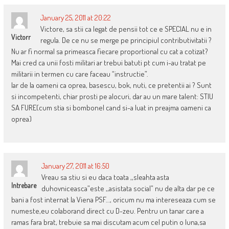
January 25, 2011 at 20:22
Victore, sa stii ca legat de pensii tot ce e SPECIAL nu e in
Victorr
regula. De ce nu se merge pe principiul contributivitatii ?
Nu ar fi normal sa primeasca fiecare proportional cu cat a cotizat?
Mai cred ca unii fosti militari ar trebui batuti pt cum i-au tratat pe
militarii in termen cu care faceau “instructie”.
Iar de la oameni ca oprea, basescu, bok, nuti, ce pretentii ai ? Sunt
si incompetenti, chiar prosti pe alocuri, dar au un mare talent: STIU
SA FURE(cum stia si bombonel cand si-a luat in preajma oameni ca
oprea)
January 27, 2011 at 16:50
Vreau sa stiu si eu daca toata ,,sleahta asta
Intrebare
duhovniceasca”este ,,asistata social” nu de alta dar pe ce
bani a fost internat la Viena PSF…, oricum nu ma intereseaza cum se
numeste,eu colaborand direct cu D-zeu. Pentru un tanar care a
ramas fara brat, trebuie sa mai discutam acum cel putin o luna,sa