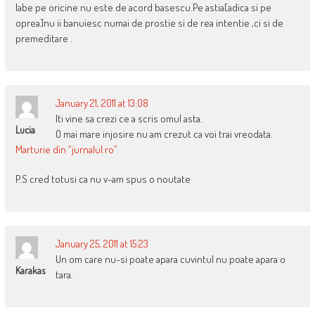
labe pe oricine nu este de acord basescu.Pe astia[adica si pe
oprea]nu ii banuiesc numai de prostie si de rea intentie ,ci si de
premeditare .
January 21, 2011 at 13:08
Iti vine sa crezi ce a scris omul asta.
Lucia
O mai mare injosire nu am crezut ca voi trai vreodata.
Marturie din “jurnalul.ro”
P.S cred totusi ca nu v-am spus o noutate
January 25, 2011 at 15:23
Un om care nu-si poate apara cuvintul nu poate apara o
Karakas
tara.