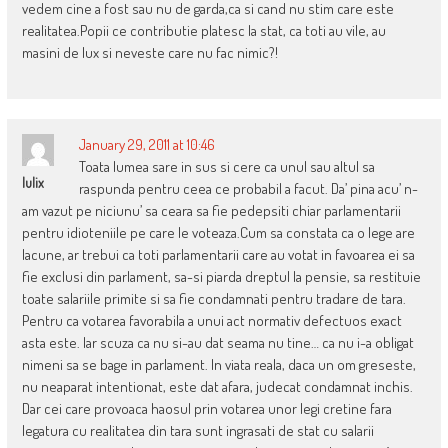
vedem cine a fost sau nu de garda,ca si cand nu stim care este
realitatea.Popii ce contributie platesc la stat, ca toti au vile, au
masini de lux si neveste care nu fac nimic?!
January 29, 2011 at 10:46
Toata lumea sare in sus si cere ca unul sau altul sa
Iulix
raspunda pentru ceea ce probabil a facut. Da’ pina acu’ n-
am vazut pe niciunu’ sa ceara sa fie pedepsiti chiar parlamentarii
pentru idioteniile pe care le voteaza.Cum sa constata ca o lege are
lacune, ar trebui ca toti parlamentarii care au votat in favoarea ei sa
fie exclusi din parlament, sa-si piarda dreptul la pensie, sa restituie
toate salariile primite si sa fie condamnati pentru tradare de tara.
Pentru ca votarea favorabila a unui act normativ defectuos exact
asta este. Iar scuza ca nu si-au dat seama nu tine… ca nu i-a obligat
nimeni sa se bage in parlament. In viata reala, daca un om greseste,
nu neaparat intentionat, este dat afara, judecat condamnat inchis.
Dar cei care provoaca haosul prin votarea unor legi cretine fara
legatura cu realitatea din tara sunt ingrasati de stat cu salarii