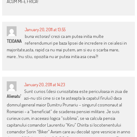
ACUM MI-E FRICA!
January 20, 2011 at 13:55
buna victoras! crezi ca am putea initia multe
TEIOANA
referendumuri pe baza lipsei de incredere in cei alesi in
majoritate,asta, rapid ca nu mai putem, am si eu o scarba mare,
mare…!nu stiu, opozitia nu ar putea initia asa ceva?!
January 20, 2011 at 14:23
Sunt curios (desi curiozitatea este periculoasa in ziua de
Alienatu'
azi-nu stii cine si ce te asteapta la capatul firului) daca
domnul general maior Dumitru Prunariu – singurul cosmonaut al
Romaniei – a “beneficiat” de scaderea pensiei militare. Je suis
curieux cum, in aceeasi logica “sublima”, se va calcula pensia
capitanului comandor Laurentiu “Kiru” Chirita si locotenentului
comandor Sorin “Biker” Avram care au decolat spre vesnicie in anno