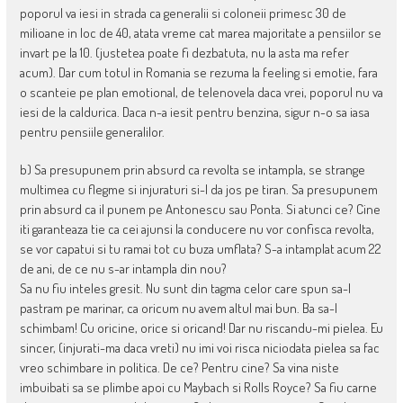
poporul va iesi in strada ca generalii si coloneii primesc 30 de
milioane in loc de 40, atata vreme cat marea majoritate a pensiilor se
invart pe la 10. (justetea poate fi dezbatuta, nu la asta ma refer
acum). Dar cum totul in Romania se rezuma la feeling si emotie, fara
o scanteie pe plan emotional, de telenovela daca vrei, poporul nu va
iesi de la caldurica. Daca n-a iesit pentru benzina, sigur n-o sa iasa
pentru pensiile generalilor.
b) Sa presupunem prin absurd ca revolta se intampla, se strange
multimea cu flegme si injuraturi si-l da jos pe tiran. Sa presupunem
prin absurd ca il punem pe Antonescu sau Ponta. Si atunci ce? Cine
iti garanteaza tie ca cei ajunsi la conducere nu vor confisca revolta,
se vor capatui si tu ramai tot cu buza umflata? S-a intamplat acum 22
de ani, de ce nu s-ar intampla din nou?
Sa nu fiu inteles gresit. Nu sunt din tagma celor care spun sa-l
pastram pe marinar, ca oricum nu avem altul mai bun. Ba sa-l
schimbam! Cu oricine, orice si oricand! Dar nu riscandu-mi pielea. Eu
sincer, (injurati-ma daca vreti) nu imi voi risca niciodata pielea sa fac
vreo schimbare in politica. De ce? Pentru cine? Sa vina niste
imbuibati sa se plimbe apoi cu Maybach si Rolls Royce? Sa fiu carne