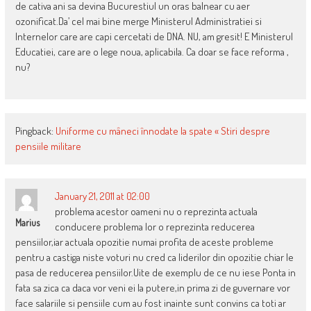
de cativa ani sa devina Bucurestiul un oras balnear cu aer
ozonificat.Da’ cel mai bine merge Ministerul Administratiei si
Internelor care are capi cercetati de DNA. NU, am gresit! E Ministerul
Educatiei, care are o lege noua, aplicabila. Ca doar se face reforma ,
nu?
Pingback:
Uniforme cu mâneci înnodate la spate « Stiri despre
pensiile militare
January 21, 2011 at 02:00
problema acestor oameni nu o reprezinta actuala
Marius
conducere problema lor o reprezinta reducerea
pensiilor,iar actuala opozitie numai profita de aceste probleme
pentru a castiga niste voturi nu cred ca liderilor din opozitie chiar le
pasa de reducerea pensiilor.Uite de exemplu de ce nu iese Ponta in
fata sa zica ca daca vor veni ei la putere,in prima zi de guvernare vor
face salariile si pensiile cum au fost inainte sunt convins ca toti ar