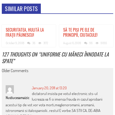
SIMILAR POSTS
SECURITATEA, HULITĂ LA
SĂ TE PIȘI PE ELE DE
FRAŢII PĂUNESCU!
PRINCIPII, CIUTACULE!
October 9, 2008
36
3172
August 6, 2009
96
9095
127 THOUGHTS ON “
UNIFORME CU MÂNECI ÎNNODATE LA
SPATE
”
COMMENT
Older Comments
NAVIGATION
January 20, 2011 at 13:20
dictatorul insista pe votul electronic.sts-ul
Nustiucesamaizic
lucreaza.va fi o imensa frauda in cazul aprobarii
acestui tip de vot.vor vota morti,meglenoromanii, aromanii,
istroromanii si italospaniolii…restul E vorbe.SA STII CA, DE-ABIA