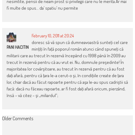
nesimtite, pensii de neam prost si privilegii care nu le merita.Ar mai
fi multe de spus… da’ spatiu’ nu permite
February 10, 2011 at 20:24
doresc să vă spun că dumneavoastră sunteţi cel care
PANI HACITIN
minţiţi în faţă poporul român atunci când spuneţi că
militarii care au trecut în rezervă începând cu 1998 până în 2009 au
trecut în rezervă pentru că au vrut ei. Nu, domnule preşedinte! În
majoritatea lor covârşitoare, au trecut în rezervă pentru că au fost
daţi afară, pentru că ţara le-a cerut-o şi, în condiţiile create de ţara
lor, chiar dacă au făcut rapoarte pentru că aşa le-au spus cadriştii să
facă: dacă nu făceau rapoarte, ar fi fost daţi afară oricum, pierzând,
însă – vă citez – şi „miliardul“;
COMMENT
Older Comments
NAVIGATION