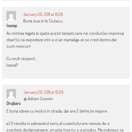
January 20, 2011 at 15:26
Buna ziua d-le Ciutacu,
Ioanap
Au mintea legata la spate acesti tampiti,care ne conduc(au impresia
doar!);o sa expodeze intr-o zi iar mamaliga-ei se cred domni,dar
sunt nimicuri!
Cu mult respect,
IoanaP
January 20, 2011 at 15:29
@ Adrian Cosmin
Drujbaru
E buna ideea cu iesitul in strada, dar are 2 defecte majore:
a) O revolta in adevaratul sens al cuvantului are nevoie de o
scanteie declansatoare, ori asta inca nu s-a produs. Ma indoiesc ca