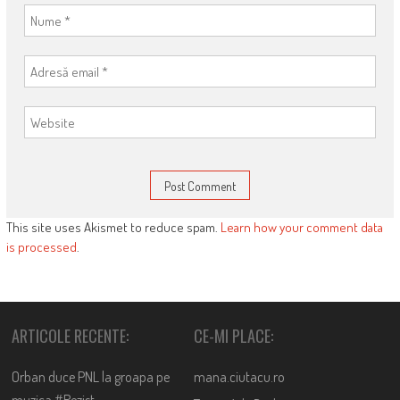
This site uses Akismet to reduce spam.
Learn how your comment data
is processed
.
ARTICOLE RECENTE:
CE-MI PLACE:
Orban duce PNL la groapa pe
mana.ciutacu.ro