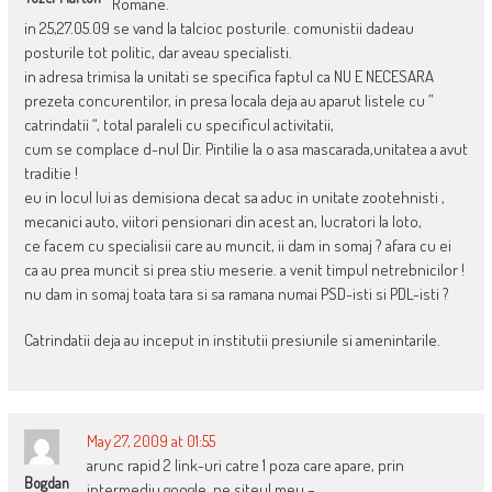
Romane.
in 25,27.05.09 se vand la talcioc posturile. comunistii dadeau
posturile tot politic, dar aveau specialisti.
in adresa trimisa la unitati se specifica faptul ca NU E NECESARA
prezeta concurentilor, in presa locala deja au aparut listele cu ”
catrindatii “, total paraleli cu specificul activitatii,
cum se complace d-nul Dir. Pintilie la o asa mascarada,unitatea a avut
traditie !
eu in locul lui as demisiona decat sa aduc in unitate zootehnisti ,
mecanici auto, viitori pensionari din acest an, lucratori la loto,
ce facem cu specialisii care au muncit, ii dam in somaj ? afara cu ei
ca au prea muncit si prea stiu meserie. a venit timpul netrebnicilor !
nu dam in somaj toata tara si sa ramana numai PSD-isti si PDL-isti ?
Catrindatii deja au inceput in institutii presiunile si amenintarile.
May 27, 2009 at 01:55
arunc rapid 2 link-uri catre 1 poza care apare, prin
Bogdan
intermediu google, pe siteul meu –