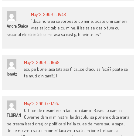
May 12, 2009 at 15:48
“daca nu vrea sa vorbeste cu mine, poate unii oameni
Andra Staicu
vrea sa joc table cu mine. ii las sa se dea o tura cu
scaunul electric (daca ma lasa sa castig, bineinteles.”
May 12, 2009 at 16:48
acu pe bune…asa tata asa fiica…ce dracu sa faci?? poate sa
Ionutz
te muti din tara!!:))
May 13, 2009 at 17:24
Offf ce de nesimtire in tara toti dam in Basescu dam in
FLORIAN
Guverne dam in ministrii.Hai dracului sa punem odata mana
pe treaba lasati dragilor politica si hai la cules de mere sau la sapa .
De ce nu vreti sa traim bine?Daca vreti sa traim bine trebuie sa