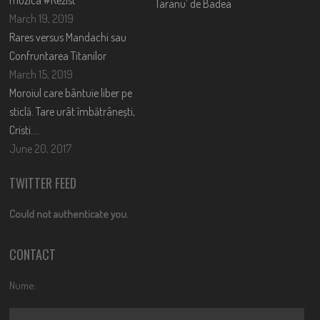
muzica #Rezist
Taranu’ de Badea
March 19, 2019
Rares versus Mandachi sau
Confruntarea Titanilor
March 15, 2019
Moroiul care bântuie liber pe
sticlă. Tare urât îmbătrânești,
Cristi….
June 20, 2017
TWITTER FEED
Could not authenticate you.
CONTACT
Nume: