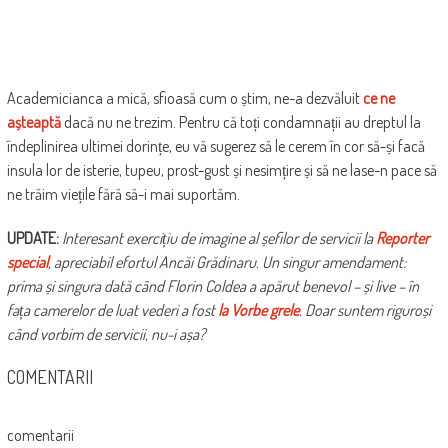
Academicianca a mică, sfioasă cum o știm, ne-a dezvăluit
ce ne
așteaptă
dacă nu ne trezim. Pentru că toți condamnații au dreptul la
îndeplinirea ultimei dorințe, eu vă sugerez să le cerem în cor să-și facă
insula lor de isterie, tupeu, prost-gust și nesimțire și să ne lase-n pace să
ne trăim viețile fără să-i mai suportăm.
UPDATE:
Interesant exercițiu de imagine al șefilor de servicii la
Reporter
special
, apreciabil efortul Ancăi Grădinaru. Un singur amendament:
prima și singura dată când Florin Coldea a apărut benevol – și live – în
fața camerelor de luat vederi a fost
la Vorbe grele
. Doar suntem riguroși
când vorbim de servicii, nu-i așa?
COMENTARII
comentarii