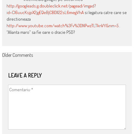
http://googleads.g.doubleclick.net/pagead/imgad?
id=CI6uucKsjpX2jgEQeBjCBDII22sL6megVhA
si legatura catre care se
directioneaza
http://www.youtube.com/watch%3Fv%3DNPwzTLTknVY&nm=5
.
“Alianta maro” sa fie oare o dracie PSD?
COMMENT
Older Comments
NAVIGATION
LEAVE A REPLY