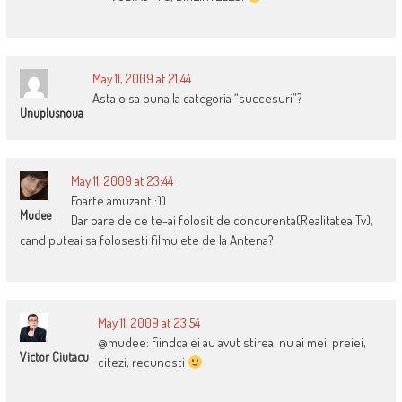
May 11, 2009 at 21:44
Asta o sa puna la categoria “succesuri”?
Unuplusnoua
May 11, 2009 at 23:44
Foarte amuzant :))
Mudee
Dar oare de ce te-ai folosit de concurenta(Realitatea Tv),
cand puteai sa folosesti filmulete de la Antena?
May 11, 2009 at 23:54
@mudee: fiindca ei au avut stirea, nu ai mei. preiei,
Victor Ciutacu
citezi, recunosti