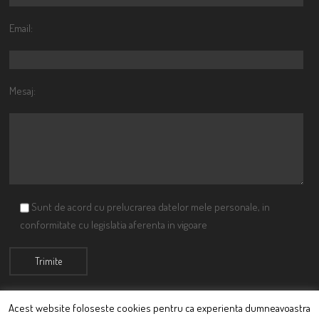
Email:
Mesaj:
Sunt de acord cu prelucrarea datelor mele personale, in
conformitate cu legislatia aferenta in vigoare
Acest website foloseste cookies pentru ca experienta dumneavoastra