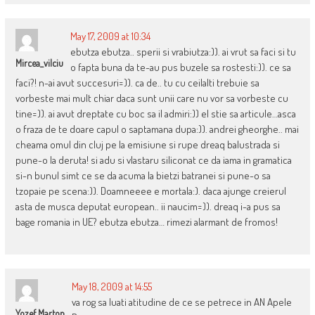
May 17, 2009 at 10:34
ebutza ebutza.. sperii si vrabiutza:)). ai vrut sa faci si tu
Mircea_vilciu
o fapta buna da te-au pus buzele sa rostesti:)). ce sa
faci?! n-ai avut succesuri=)). ca de.. tu cu ceilalti trebuie sa
vorbeste mai mult chiar daca sunt unii care nu vor sa vorbeste cu
tine=)). ai avut dreptate cu boc sa il admiri:)) el stie sa articule…asca
o fraza de te doare capul o saptamana dupa:)). andrei gheorghe.. mai
cheama omul din cluj pe la emisiune si rupe dreaq balustrada si
pune-o la deruta! si adu si vlastaru siliconat ce da iama in gramatica
si-n bunul simt ce se da acuma la bietzi batranei si pune-o sa
tzopaie pe scena:)). Doamneeee e mortala:). daca ajunge creierul
asta de musca deputat european.. ii naucim=)). dreaq i-a pus sa
bage romania in UE? ebutza ebutza… rimezi alarmant de fromos!
May 18, 2009 at 14:55
va rog sa luati atitudine de ce se petrece in AN Apele
Yozef Marton