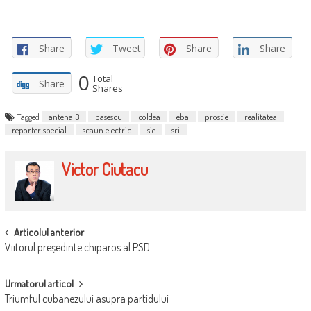
Share
Tweet
Share
Share
0
Total
Share
Shares
Tagged
antena 3
basescu
coldea
eba
prostie
realitatea
reporter special
scaun electric
sie
sri
Victor Ciutacu
POST
Articolul anterior
Viitorul președinte chiparos al PSD
NAVIGATION
Urmatorul articol
Triumful cubanezului asupra partidului