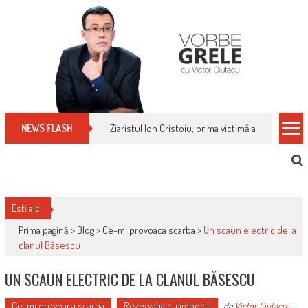
Skip
to
content
Ziaristul Ion Cristoiu, prima victimă a noi cenzuri 
NEWS FLASH
Esti aici:
Prima pagină >
Blog
>
Ce-mi provoaca scarba
>
Un scaun electric de la
clanul Băsescu
UN SCAUN ELECTRIC DE LA CLANUL BĂSESCU
Ce-mi provoaca scarba
Rezervaţia cu imbecili
de
Victor Ciutacu
-