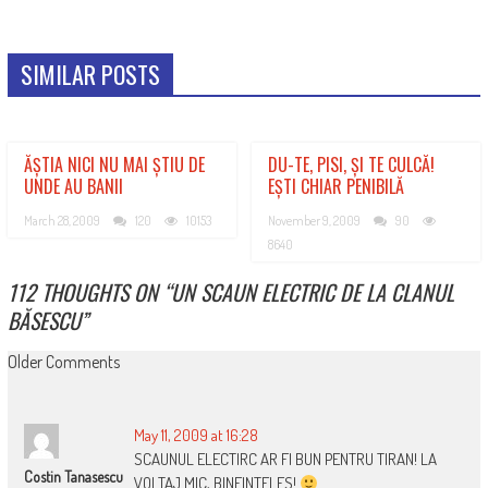
SIMILAR POSTS
ĂȘTIA NICI NU MAI ȘTIU DE
DU-TE, PISI, ȘI TE CULCĂ!
UNDE AU BANII
EȘTI CHIAR PENIBILĂ
March 28, 2009
120
10153
November 9, 2009
90
8640
112 THOUGHTS ON “
UN SCAUN ELECTRIC DE LA CLANUL
BĂSESCU
”
COMMENT
Older Comments
NAVIGATION
May 11, 2009 at 16:28
SCAUNUL ELECTIRC AR FI BUN PENTRU TIRAN! LA
Costin Tanasescu
VOLTAJ MIC, BINEINTELES!