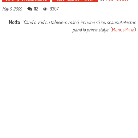
112
8307
May 9, 2009
Motto
:
“Când o văd cu tablele-n mână, îmi vine să iau scaunul electric
până la prima stație”
(
Marius Mina
)