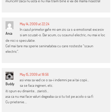
muncim! Daca nu asta e nu mai traim bine e vai de mama noastra1
May 14, 2009 at 22:24
In cazul primelor gafe mi-am zis ca s-a emotionat excesiv
Anca
si am scuzat-o. Dar acum, cu scaunul electric, nu mai e loc
de nici o speculatie.
Cel mai tare ma sperie seninatatea cu care rosteste “scaun
electric”.
May 15, 2009 at 18:56
asi vrea sa vad ce o sa-i indemni pe ai tai copii…
Buddy
sa se faca ingineri, etc.
iti spun eu dinainte… ziaristi…
asa ca nu mai face valuri degeaba ca si tu tot pe acolo o sa fi
Cu prietenie….