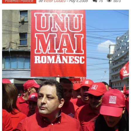
Polemici Politice
75
5573
de
Victor Ciutacu
-
May 11, 2009