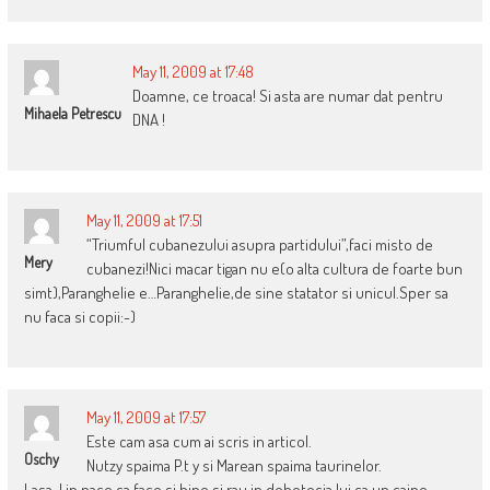
May 11, 2009 at 17:48
Doamne, ce troaca! Si asta are numar dat pentru
Mihaela Petrescu
DNA !
May 11, 2009 at 17:51
“Triumful cubanezului asupra partidului”,faci misto de
Mery
cubanezi!Nici macar tigan nu e(o alta cultura de foarte bun
simt),Paranghelie e…Paranghelie,de sine statator si unicul.Sper sa
nu faca si copii:-)
May 11, 2009 at 17:57
Este cam asa cum ai scris in articol.
Oschy
Nutzy spaima P.t y si Marean spaima taurinelor.
Lasa-l in pace ca face si bine si rau in dobotocia lui ca un caine