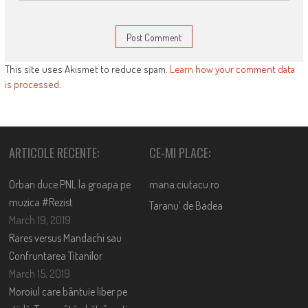
This site uses Akismet to reduce spam.
Learn how your comment data
is processed
.
ARTICOLE RECENTE:
CE-MI PLACE:
Orban duce PNL la groapa pe
mana.ciutacu.ro
muzica #Rezist
Taranu’ de Badea
March 19, 2019
Rares versus Mandachi sau
Confruntarea Titanilor
March 15, 2019
Moroiul care bântuie liber pe