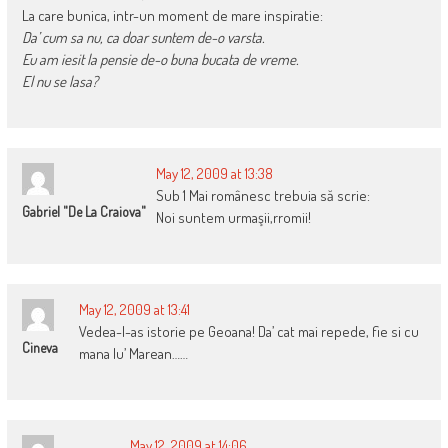
La care bunica, intr-un moment de mare inspiratie:
Da’ cum sa nu, ca doar suntem de-o varsta.
Eu am iesit la pensie de-o buna bucata de vreme.
El nu se lasa?
May 12, 2009 at 13:38
Sub 1 Mai românesc trebuia să scrie:
Gabriel "de La Craiova"
Noi suntem urmaşii,rromii!
May 12, 2009 at 13:41
Vedea-l-as istorie pe Geoana! Da’ cat mai repede, fie si cu
Cineva
mana lu’ Marean……
May 12, 2009 at 14:06