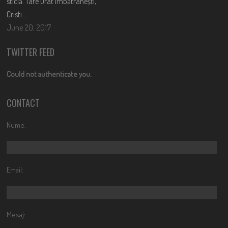
sticlă. Tare urât îmbătrânești,
Cristi….
June 20, 2017
TWITTER FEED
Could not authenticate you.
CONTACT
Nume:
Email:
Mesaj: