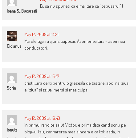
Ei, sa nu spuneti ca e mai tare ca “papusaru'” !
Ioana S., Bucuresti
May 12, 2009 at 14:21
Marele tigan a ajuns papusar. Asemenea tara – asemnea
Ciolanus
conducatori.
May 12, 2009 at 15:47
cristi….ma certi pentru o greseala de tastare! apoi na, ziua
Sorin
e “ziua” si zziua. mersi si mea culpa
May 12, 2009 at 16:43
in primul rand te salut Victor. e prima data cand scriu pe
Ionutz
blog-ul tau, dar parerea mea sincera e ca toti astia, in