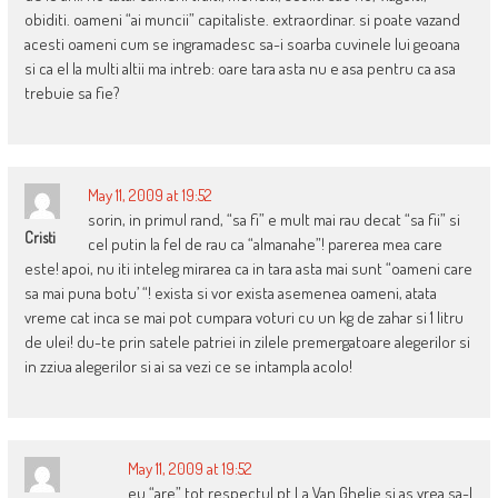
obiditi. oameni “ai muncii” capitaliste. extraordinar. si poate vazand
acesti oameni cum se ingramadesc sa-i soarba cuvinele lui geoana
si ca el la multi altii ma intreb: oare tara asta nu e asa pentru ca asa
trebuie sa fie?
May 11, 2009 at 19:52
sorin, in primul rand, “sa fi” e mult mai rau decat “sa fii” si
Cristi
cel putin la fel de rau ca “almanahe”! parerea mea care
este! apoi, nu iti inteleg mirarea ca in tara asta mai sunt “oameni care
sa mai puna botu’ “! exista si vor exista asemenea oameni, atata
vreme cat inca se mai pot cumpara voturi cu un kg de zahar si 1 litru
de ulei! du-te prin satele patriei in zilele premergatoare alegerilor si
in zziua alegerilor si ai sa vezi ce se intampla acolo!
May 11, 2009 at 19:52
eu “are” tot respectul pt La Van Ghelie si as vrea sa-l