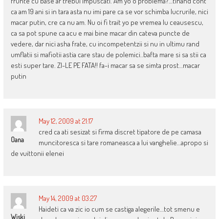
frunte cu base ar trebui impuscati. Am yo o problema?…tinand cont
ca am 19 ani si in tara asta nu imi pare ca se vor schimba lucrurile, nici
macar putin, cre ca nu am. Nu oi fi trait yo pe vremea lu ceausescu,
ca sa pot spune ca acu e mai bine macar din cateva puncte de
vedere, dar nici asha frate, cu incompetentzii si nu in ultimu rand
umflatii si mafiotii astia care stau de polemici..bafta mare si sa stii ca
esti super tare. ZI-LE PE FATA!! fa-i macar sa se simta prost…macar
putin
May 12, 2009 at 21:17
cred ca ati sesizat si firma discret tipatore de pe camasa
Oana
muncitoresca si tare romaneasca a lui vanghelie…apropo si
de vuittonii elenei
May 14, 2009 at 03:27
Haideti ca va zic io cum se castiga alegerile…tot smenu e
Wiski