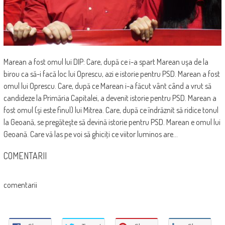
Marean a fost omul lui DIP: Care, după ce i-a spart Marean uşa de la
birou ca să-i facă loc lui Oprescu, azi e istorie pentru PSD. Marean a fost
omul lui Oprescu. Care, după ce Marean i-a făcut vânt când a vrut să
candideze la Primăria Capitalei, a devenit istorie pentru PSD. Marean a
fost omul (şi este finul) lui Mitrea. Care, după ce îndrăznit să ridice tonul
la Geoană, se pregăteşte să devină istorie pentru PSD. Marean e omul lui
Geoană. Care vă las pe voi să ghiciţi ce viitor luminos are…
COMENTARII
comentarii