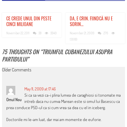
CE CREDE UNUL DIN PESTE
DA, E CRIN. FIINDCĂ NU E
CINCI MILIOANE
SORIN…
November 22, 2011
58
5949
November 21, 2009
276
13069
75 THOUGHTS ON “
TRIUMFUL CUBANEZULUI ASUPRA
PARTIDULUI
”
COMMENT
Older Comments
NAVIGATION
May 11, 2009 at 17:46
Si ca sa vezi ca-i plina lumea de caraghiosi si tonomate ma
Omul Nou
intreb daca nu cumva Marean este si omul lui Basescu ca
prea conduce PSD-ul ca si cum vrea sa dea cu el in iceberg.
Doctoriile mi le-am luat, dar mai am momente de euforie.