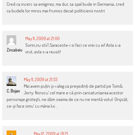
Cred ca incerc sa emigrrez, ma duc sa spal bude in Germania, cred
ca budele lor miros mai frumos decat politicienii nostri
May 11, 2009 at 21:00
Sorin,nu stii?,Saraceste-i si faci ce vrei cu ei! Asta s-a
Zincabeiu
vrut, asta s-a reusit!
May 11, 2009 at 21:33
Mai avem puţin şi-i aleg ca preşedinţi de partid pe Tom&
C. Bojan
Jerry. Norocu’ cel mare e că prin caricaturizarea acestor
personaje groteşti, ne dăm seama de ce nu ne merită votul. Orişicât,
ce-şi face omu’ cu mâna lui…
May 12, 2009 at 01:21