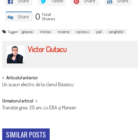
Share
Tweet
Share
Share
0
Total
Share
Shares
Tagged
geoana
mitrea
mizerie
oprescu
psd
vanghelie
Victor Ciutacu
POST
Articolul anterior
Un scaun electric de la clanul Băsescu
NAVIGATION
Urmatorul articol
Tranziţie grea: 20 ani, cu EBA şi Marean
SIMILAR POSTS