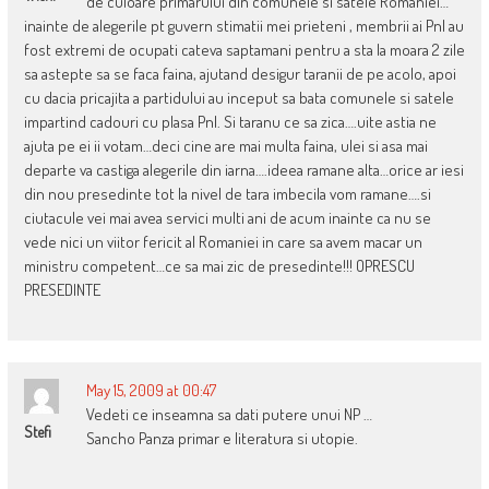
de culoare primarului din comunele si satele Romaniei…
inainte de alegerile pt guvern stimatii mei prieteni , membrii ai Pnl au
fost extremi de ocupati cateva saptamani pentru a sta la moara 2 zile
sa astepte sa se faca faina, ajutand desigur taranii de pe acolo, apoi
cu dacia pricajita a partidului au inceput sa bata comunele si satele
impartind cadouri cu plasa Pnl. Si taranu ce sa zica….uite astia ne
ajuta pe ei ii votam…deci cine are mai multa faina, ulei si asa mai
departe va castiga alegerile din iarna….ideea ramane alta…orice ar iesi
din nou presedinte tot la nivel de tara imbecila vom ramane….si
ciutacule vei mai avea servici multi ani de acum inainte ca nu se
vede nici un viitor fericit al Romaniei in care sa avem macar un
ministru competent…ce sa mai zic de presedinte!!! OPRESCU
PRESEDINTE
May 15, 2009 at 00:47
Vedeti ce inseamna sa dati putere unui NP …
Stefi
Sancho Panza primar e literatura si utopie.