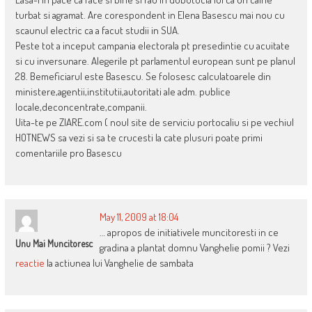
turbat si agramat. Are corespondent in Elena Basescu mai nou cu
scaunul electric ca a facut studii in SUA.
Peste tot a inceput campania electorala pt presedintie cu acuitate
si cu inversunare. Alegerile pt parlamentul european sunt pe planul
28. Bemeficiarul este Basescu. Se folosesc calculatoarele din
ministere,agentii,institutii,autoritati ale adm. publice
locale,deconcentrate,companii.
Uita-te pe ZIARE.com ( noul site de serviciu portocaliu si pe vechiul
HOTNEWS sa vezi si sa te crucesti la cate plusuri poate primi
comentariile pro Basescu
May 11, 2009 at 18:04
… apropos de initiativele muncitoresti in ce
Unu Mai Muncitoresc
gradina a plantat domnu Vanghelie pomii ? Vezi
reactie
la actiunea lui Vanghelie de sambata