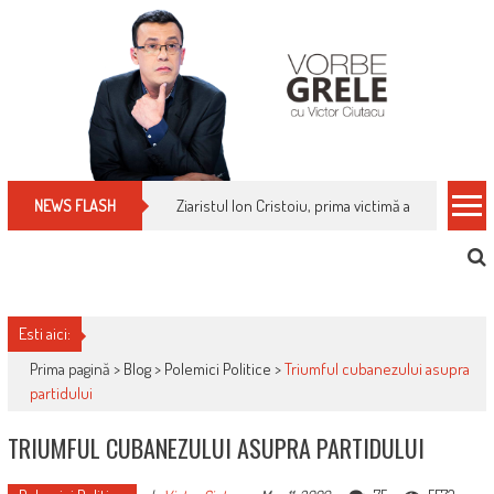
Skip
to
content
Ziaristul Ion Cristoiu, prima victimă a noi cenzuri 
NEWS FLASH
Esti aici:
Prima pagină >
Blog
>
Polemici Politice
>
Triumful cubanezului asupra
partidului
TRIUMFUL CUBANEZULUI ASUPRA PARTIDULUI