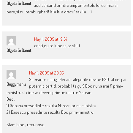
Olguta Si Danut
aud cantand printre amplamentele lui cu mici si
bere,si nu hamburgheri! la la la la dracu’ sa=l ia….:)
May 11, 2009 at 19:54
cristi,eu te iubesc,sa stii:)
Olguta Si Danut
May 11, 2009 at 20:35
Scenariu: castiga Geoana alegerile devine PSD-ul cel pai
Buggymania
puternic partid, probabil (sigur) Boc nu va mai fi prim-
ministru si cine va deveni prim-ministru: Marean
Deci:
1) Geoana presedinte rezulta Marean prim-ministru
2) Basescu presedinte rezulta Boc prim-ministru
Stam bine , recunosc.