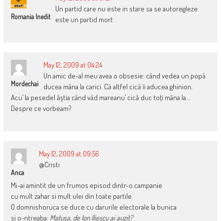
Un partid care nu este in stare sa se autoregleze
Romania Inedit
este un partid mort .
May 12, 2009 at 04:24
Un amic de-al meu avea o obsesie: când vedea un popă
Mordechai
ducea mâna la carici. Că altfel cică îi aducea ghinion.
Acu’ la pesedel ăştia când văd mareanu’ cică duc toţi mâna la…
Despre ce vorbeam?
May 12, 2009 at 09:56
@Cristi
Anca
Mi-ai amintit de un frumos episod dintr-o campanie
cu mult zahar si mult ulei din toate partile.
O domnishoruca se duce cu darurile electorale la bunica
si o-ntreaba:
Matusa, de Ion Iliescu ai auzit?