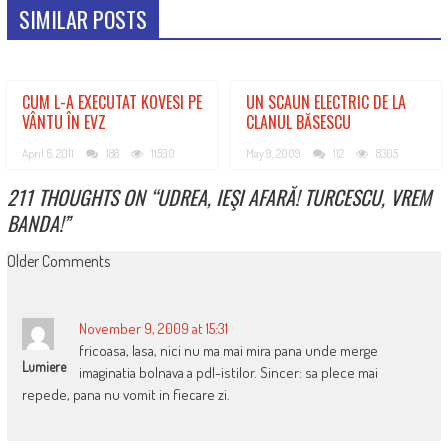
SIMILAR POSTS
CUM L-A EXECUTAT KOVESI PE
UN SCAUN ELECTRIC DE LA
VÂNTU ÎN EVZ
CLANUL BĂSESCU
April 6, 2011
188
11590
May 9, 2009
112
8305
211 THOUGHTS ON “
UDREA, IEŞI AFARĂ! TURCESCU, VREM
BANDA!
”
COMMENT
Older Comments
NAVIGATION
November 9, 2009 at 15:31
fricoasa, lasa, nici nu ma mai mira pana unde merge
Lumiere
imaginatia bolnava a pdl-istilor. Sincer: sa plece mai
repede, pana nu vomit in fiecare zi.