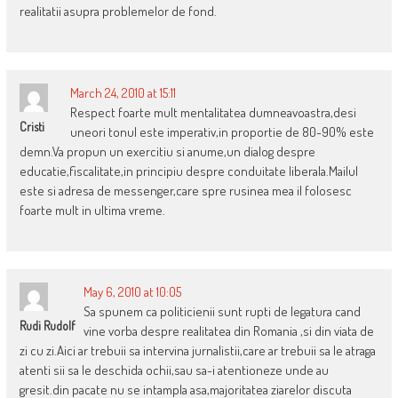
realitatii asupra problemelor de fond.
March 24, 2010 at 15:11
Respect foarte mult mentalitatea dumneavoastra,desi
Cristi
uneori tonul este imperativ,in proportie de 80-90% este
demn.Va propun un exercitiu si anume,un dialog despre
educatie,fiscalitate,in principiu despre conduitate liberala.Mailul
este si adresa de messenger,care spre rusinea mea il folosesc
foarte mult in ultima vreme.
May 6, 2010 at 10:05
Sa spunem ca politicienii sunt rupti de legatura cand
Rudi Rudolf
vine vorba despre realitatea din Romania ,si din viata de
zi cu zi.Aici ar trebuii sa intervina jurnalistii,care ar trebuii sa le atraga
atenti sii sa le deschida ochii,sau sa-i atentioneze unde au
gresit.din pacate nu se intampla asa,majoritatea ziarelor discuta