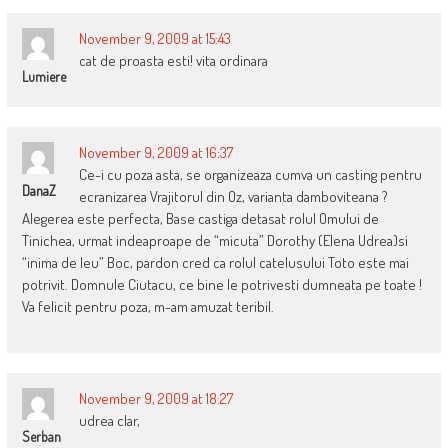
November 9, 2009 at 15:43
cat de proasta esti! vita ordinara
Lumiere
November 9, 2009 at 16:37
Ce-i cu poza asta, se organizeaza cumva un casting pentru
DanaZ
ecranizarea Vrajitorul din Oz, varianta damboviteana ?
Alegerea este perfecta, Base castiga detasat rolul Omului de
Tinichea, urmat indeaproape de “micuta” Dorothy (Elena Udrea)si
“inima de leu” Boc, pardon cred ca rolul catelusului Toto este mai
potrivit. Domnule Ciutacu, ce bine le potrivesti dumneata pe toate !
Va felicit pentru poza, m-am amuzat teribil.
November 9, 2009 at 18:27
udrea clar,
Serban