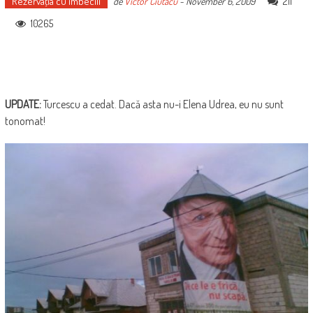
Rezervaţia cu imbecili
211
de
Victor Ciutacu
-
November 6, 2009
10265
UPDATE:
Turcescu a cedat. Dacă asta nu-i Elena Udrea, eu nu sunt
tonomat!