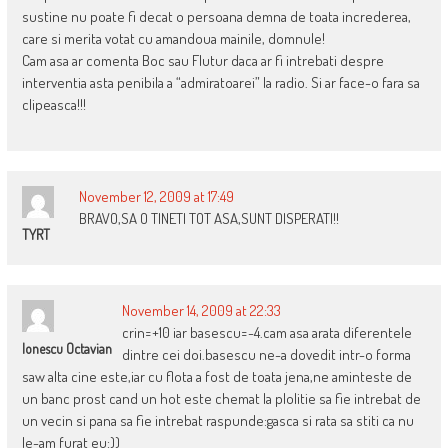
sustine nu poate fi decat o persoana demna de toata increderea,
care si merita votat cu amandoua mainile, domnule!
Cam asa ar comenta Boc sau Flutur daca ar fi intrebati despre
interventia asta penibila a “admiratoarei” la radio. Si ar face-o fara sa
clipeasca!!!
November 12, 2009 at 17:49
BRAVO,SA O TINETI TOT ASA,SUNT DISPERATI!!
TYRT
November 14, 2009 at 22:33
crin=+10 iar basescu=-4.cam asa arata diferentele
Ionescu Octavian
dintre cei doi.basescu ne-a dovedit intr-o forma
saw alta cine este,iar cu flota a fost de toata jena,ne aminteste de
un banc prost cand un hot este chemat la plolitie sa fie intrebat de
un vecin si pana sa fie intrebat raspunde:gasca si rata sa stiti ca nu
le-am furat eu:))