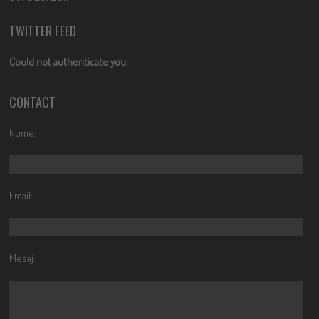
TWITTER FEED
Could not authenticate you.
CONTACT
Nume:
Email:
Mesaj: