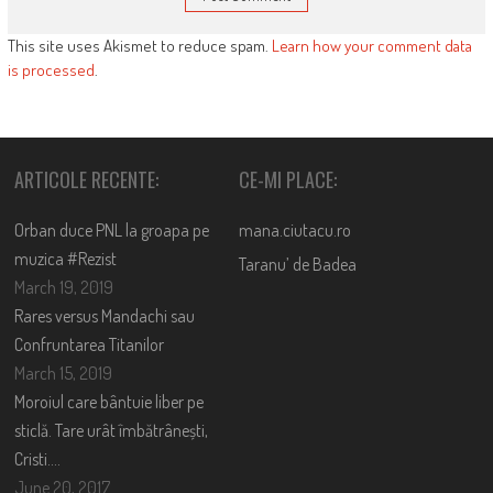
This site uses Akismet to reduce spam.
Learn how your comment data
is processed
.
ARTICOLE RECENTE:
CE-MI PLACE:
Orban duce PNL la groapa pe
mana.ciutacu.ro
muzica #Rezist
Taranu’ de Badea
March 19, 2019
Rares versus Mandachi sau
Confruntarea Titanilor
March 15, 2019
Moroiul care bântuie liber pe
sticlă. Tare urât îmbătrânești,
Cristi….
June 20, 2017