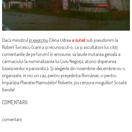
Dacă ministrul
în exerciţiu
Elena Udrea
a sunat
sub pseudonim la
Robert Turcescu (care a şi recunoscut-o, ca şi ascultătorii lui, citiţi
comentariile de pe forum) în emisiune, să laude mutarea genială a
cârmaciului la nominalizarea lui Liviu Negoiţă, atunci disperarea
băsescienilor e paroxistică. Şi alegerile din noiembrie-decembrie nu-s
organizate, în nici un caz, pentru preşedinţia României, ci pentru
Împărăţia Planetei Maimuţelor! Roberte, jos cenzura mogulilor! Scoate
banda!
COMENTARII
comentarii