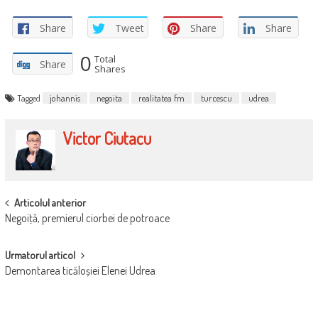
Share
Tweet
Share
Share
0
Total
Share
Shares
Tagged
johannis
negoita
realitatea fm
turcescu
udrea
Victor Ciutacu
POST
Articolul anterior
Negoiţă, premierul ciorbei de potroace
NAVIGATION
Urmatorul articol
Demontarea ticăloșiei Elenei Udrea