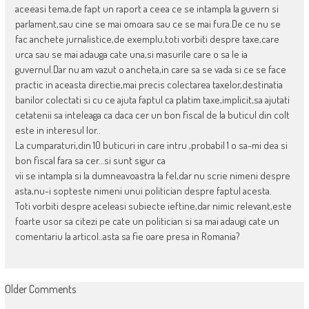
aceeasi tema,de fapt un raport a ceea ce se intampla la guvern si
parlament,sau cine se mai omoara sau ce se mai fura.De ce nu se
fac anchete jurnalistice,de exemplu,toti vorbiti despre taxe,care
urca sau se mai adauga cate una,si masurile care o sa le ia
guvernul.Dar nu am vazut o ancheta,in care sa se vada si ce se face
practic in aceasta directie,mai precis colectarea taxelor,destinatia
banilor colectati si cu ce ajuta faptul ca platim taxe,implicit,sa ajutati
cetatenii sa inteleaga ca daca cer un bon fiscal de la buticul din colt
este in interesul lor..
La cumparaturi,din 10 buticuri in care intru ,probabil 1 o sa-mi dea si
bon fiscal fara sa cer…si sunt sigur ca
vii se intampla si la dumneavoastra la fel,dar nu scrie nimeni despre
asta,nu-i sopteste nimeni unui politician despre faptul acesta.
Toti vorbiti despre aceleasi subiecte ieftine,dar nimic relevant,este
foarte usor sa citezi pe cate un politician si sa mai adaugi cate un
comentariu la articol..asta sa fie oare presa in Romania?
COMMENT
Older Comments