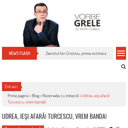
Skip
to
content
Ziaristul Ion Cristoiu, prima victimă a noi cenzuri 
NEWS FLASH
Esti aici:
Prima pagină >
Blog
>
Rezervaţia cu imbecili
>
Udrea, ieşi afară!
Turcescu, vrem banda!
UDREA, IEŞI AFARĂ! TURCESCU, VREM BANDA!