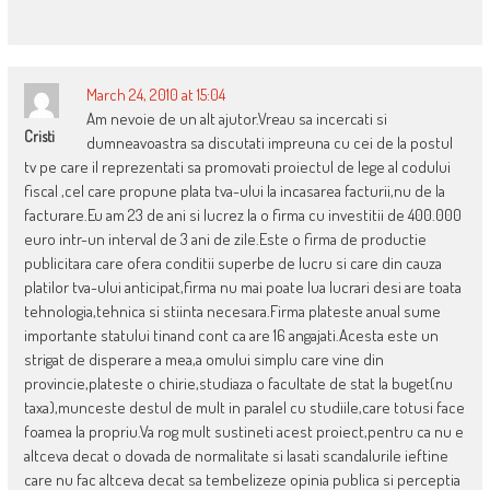
March 24, 2010 at 15:04
Am nevoie de un alt ajutor.Vreau sa incercati si
Cristi
dumneavoastra sa discutati impreuna cu cei de la postul
tv pe care il reprezentati sa promovati proiectul de lege al codului
fiscal ,cel care propune plata tva-ului la incasarea facturii,nu de la
facturare.Eu am 23 de ani si lucrez la o firma cu investitii de 400.000
euro intr-un interval de 3 ani de zile.Este o firma de productie
publicitara care ofera conditii superbe de lucru si care din cauza
platilor tva-ului anticipat,firma nu mai poate lua lucrari desi are toata
tehnologia,tehnica si stiinta necesara.Firma plateste anual sume
importante statului tinand cont ca are 16 angajati.Acesta este un
strigat de disperare a mea,a omului simplu care vine din
provincie,plateste o chirie,studiaza o facultate de stat la buget(nu
taxa),munceste destul de mult in paralel cu studiile,care totusi face
foamea la propriu.Va rog mult sustineti acest proiect,pentru ca nu e
altceva decat o dovada de normalitate si lasati scandalurile ieftine
care nu fac altceva decat sa tembelizeze opinia publica si perceptia