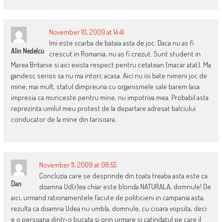
November 10, 2009 at 14:41
Imi este scarba de bataia asta de joc. Daca nu as fi
Alin Nedelcu
crescut in Romania, nu as fi crezut. Sunt student in
Marea Britanie si aici exista respect pentru cetatean (macar atat). Ma
gandesc serios sa nu ma intorc acasa. Aici nu isi bate nimeni joc de
mine; mai mult, statul dimpreuna cu organismele sale barem lasa
impresia ca munceste pentru mine, nu impotriva mea. Probabil asta
reprezinta umilul meu protest de la departare adresat balciului
conducator de la mine din tarisoara.
November 11, 2009 at 08:55
Concluzia care se desprinde din toata treaba asta este ca
Dan
doamna Ud(r)ea chiar este blonda NATURALA, domnule! De
aici, urmand rationamentele facute de politicieni in campania asta,
rezulta ca doamna Udea nu umbla, domnule, cu cioara vopsita, deci
e o persoana dintr-o bucata si prin urmare si catindatul pe care il