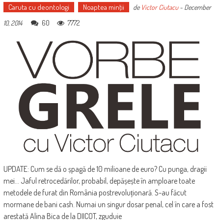
Caruta cu deontologi
Noaptea minţii
de
Victor Ciutacu
-
December
60
7772
10, 2014
UPDATE: Cum se dă o șpagă de 10 milioane de euro? Cu punga, dragii
mei... Jaful retrocedărilor, probabil, depășește în amploare toate
metodele de furat din România postrevoluționară. S-au făcut
mormane de bani cash. Numai un singur dosar penal, cel în care a fost
arestată Alina Bica de la DIICOT, zguduie