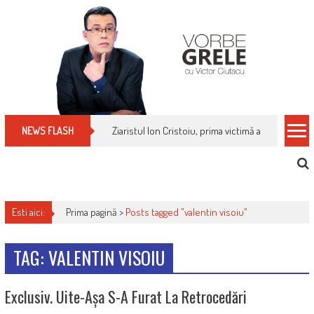
Skip
to
content
Ziaristul Ion Cristoiu, prima victimă a noi cenzuri 
NEWS FLASH
Esti aici:
Prima pagină >
Posts tagged "valentin visoiu"
TAG: VALENTIN VISOIU
Exclusiv. Uite-Așa S-A Furat La Retrocedări