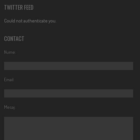
TWITTER FEED
Could not authenticate you.
CONTACT
Nume:
Email:
Mesaj: