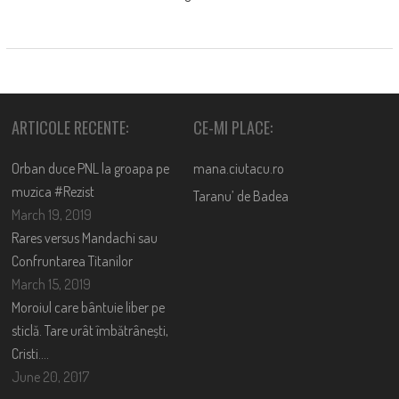
ARTICOLE RECENTE:
CE-MI PLACE:
Orban duce PNL la groapa pe
mana.ciutacu.ro
muzica #Rezist
Taranu’ de Badea
March 19, 2019
Rares versus Mandachi sau
Confruntarea Titanilor
March 15, 2019
Moroiul care bântuie liber pe
sticlă. Tare urât îmbătrânești,
Cristi….
June 20, 2017