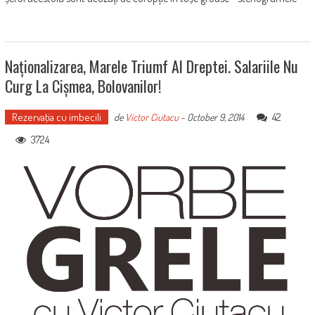
Naționalizarea, Marele Triumf Al Dreptei. Salariile Nu
Curg La Cișmea, Bolovanilor!
Rezervaţia cu imbecili
42
de
Victor Ciutacu
-
October 9, 2014
3724