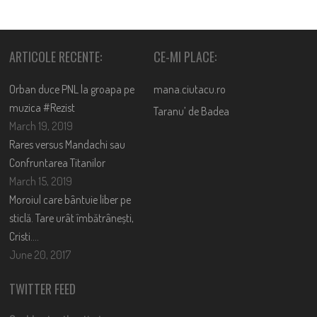
ARTICOLE RECENTE:
CE-MI PLACE:
Orban duce PNL la groapa pe
mana.ciutacu.ro
muzica #Rezist
Taranu’ de Badea
March 19, 2019
Rares versus Mandachi sau
Confruntarea Titanilor
March 15, 2019
Moroiul care bântuie liber pe
sticlă. Tare urât îmbătrânești,
Cristi….
June 20, 2017
TWITTER FEED