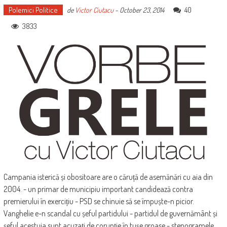
Polemici Politice
40
de
Victor Ciutacu
-
October 23, 2014
3833
Campania isterică și obositoare are o căruță de asemănări cu aia din
2004. - un primar de municipiu important candidează contra
premierului în exercițiu - PSD se chinuie să se împuște-n picior.
Vanghelie e-n scandal cu șeful partidului - partidul de guvernământ și
șeful acestuia sunt acuzați de corupție în tușe groase - stenogramele