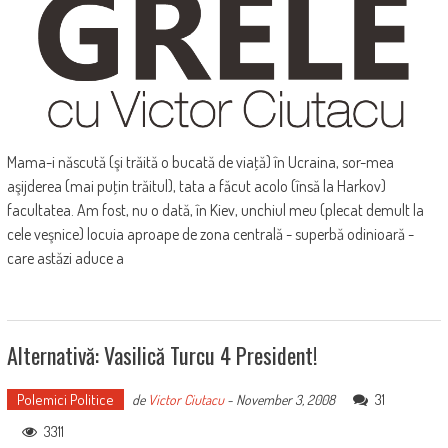
Mama-i născută (şi trăită o bucată de viaţă) în Ucraina, sor-mea
aşijderea (mai puţin trăitul), tata a făcut acolo (însă la Harkov)
facultatea. Am fost, nu o dată, în Kiev, unchiul meu (plecat demult la
cele veşnice) locuia aproape de zona centrală - superbă odinioară -
care astăzi aduce a
Alternativă: Vasilică Turcu 4 President!
Polemici Politice
31
de
Victor Ciutacu
-
November 3, 2008
3311