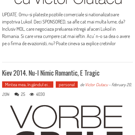
UPDATE: Omu-si plateste pozitiile comerciale si nationalizatoare
impotriva Lukoil. Deci SPONSORED, sa afle cat mai multa lume, da?
Inclusiv MOL, care negociaza preluarea intregii afaceri Lukoil in
Romania. Si care vrea cumpere cat mai ieftin. Acu' n-o sa dea o avere
pe o firma de evazionisti, nu? Poate cineva sa explice cretinilor
Kiev 2014. Nu-I Nimic Romantic, E Tragic
Mintea mea, în gândul ei...
personal
de
Victor Ciutacu
-
February 20,
25
4030
2014