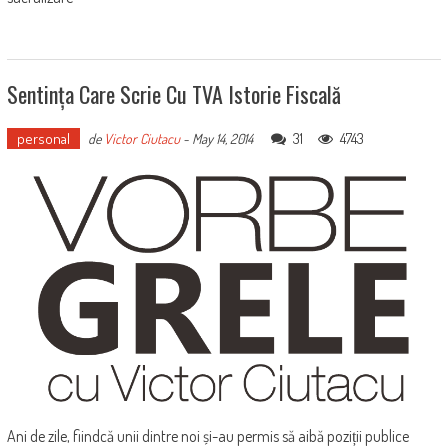
Sentința Care Scrie Cu TVA Istorie Fiscală
personal
31
4743
de
Victor Ciutacu
-
May 14, 2014
Ani de zile, fiindcă unii dintre noi și-au permis să aibă poziții publice