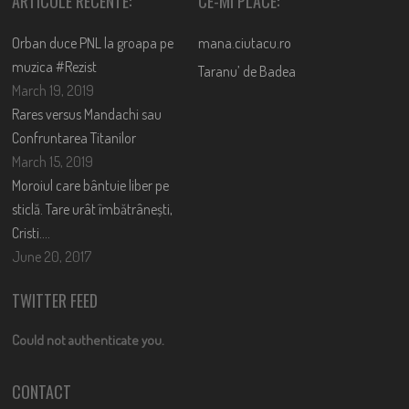
ARTICOLE RECENTE:
CE-MI PLACE:
Orban duce PNL la groapa pe
mana.ciutacu.ro
muzica #Rezist
Taranu’ de Badea
March 19, 2019
Rares versus Mandachi sau
Confruntarea Titanilor
March 15, 2019
Moroiul care bântuie liber pe
sticlă. Tare urât îmbătrânești,
Cristi….
June 20, 2017
TWITTER FEED
Could not authenticate you.
CONTACT