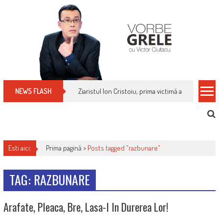
Skip
to
content
Ziaristul Ion Cristoiu, prima victimă a noi cenzuri 
NEWS FLASH
Esti aici:
Prima pagină >
Posts tagged "razbunare"
TAG: RAZBUNARE
Arafate, Pleaca, Bre, Lasa-I In Durerea Lor!