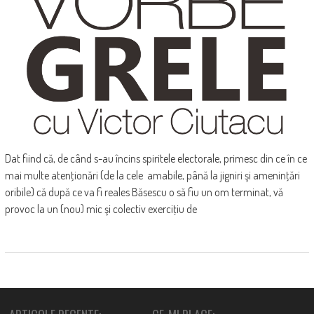
Dat fiind că, de când s-au încins spiritele electorale, primesc din ce în ce
mai multe atenţionări (de la cele amabile, până la jigniri şi ameninţări
oribile) că după ce va fi reales Băsescu o să fiu un om terminat, vă
provoc la un (nou) mic şi colectiv exerciţiu de