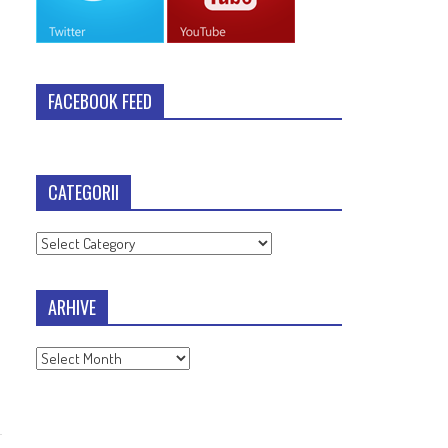
FACEBOOK FEED
CATEGORII
Categorii
ARHIVE
Arhive