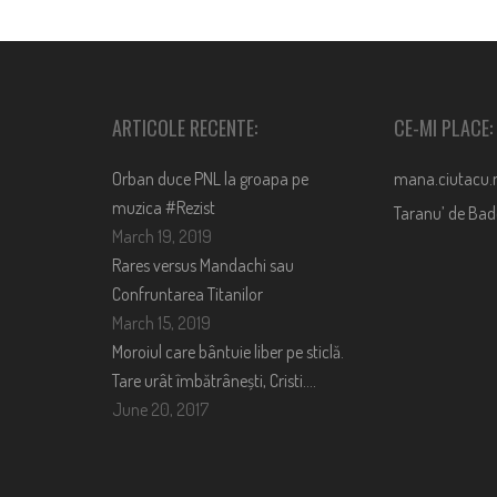
ARTICOLE RECENTE:
CE-MI PLACE:
Orban duce PNL la groapa pe
mana.ciutacu.
muzica #Rezist
Taranu’ de Ba
March 19, 2019
Rares versus Mandachi sau
Confruntarea Titanilor
March 15, 2019
Moroiul care bântuie liber pe sticlă.
Tare urât îmbătrânești, Cristi….
June 20, 2017