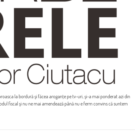
 broasca la bordură şi făcea aroganţe pe tv-uri, şi-a mai ponderat azi din
e codul fiscal şi nu ne mai amendează până nu e ferm convins că suntem