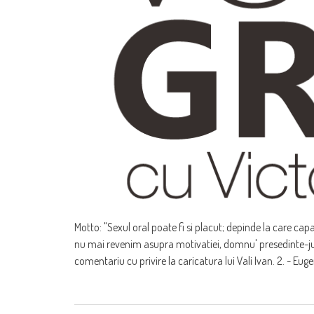
Motto: "Sexul oral poate fi si placut; depinde la care cap
nu mai revenim asupra motivatiei, domnu' presedinte-juc
comentariu cu privire la caricatura lui Vali Ivan. 2. - Eug