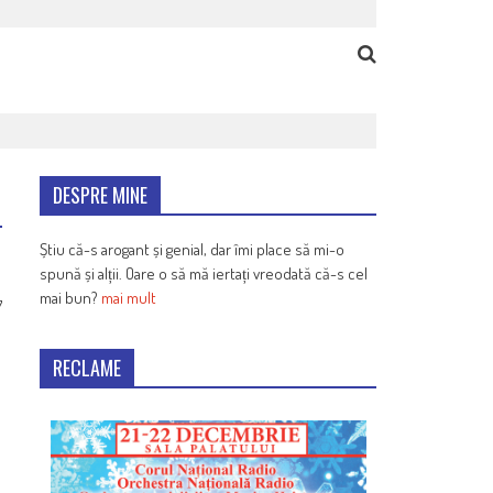
DESPRE MINE
Știu că-s arogant și genial, dar îmi place să mi-o
spună și alții. Oare o să mă iertați vreodată că-s cel
mai bun?
mai mult
7
RECLAME