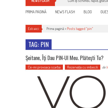
Cum îți schimbi, rapid, gratu
NEWS FLASH
PRIMA PAGINĂ
NEWS FLASH
BLOG
GUES
Esti aici:
Prima pagină >
Posts tagged "pin"
TAG: PIN
Şeitane, Îţi Dau PIN-Ul Meu. Plăteşti Tu?
Ce-mi provoaca scarba
Rezervaţia cu imbecili
de
V