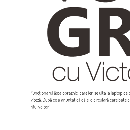
Funcţionarul ăsta obraznic, care ieri se uita la laptop ca
viteză. După ce a anunţat că dă el o circulară care bat
rău-voitori