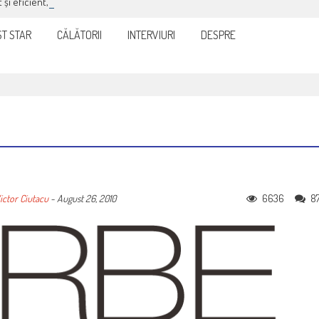
it și eficient, furnizorul de curent sau gaze
T STAR
CĂLĂTORII
INTERVIURI
DESPRE
6636
8
ictor Ciutacu
-
August 26, 2010