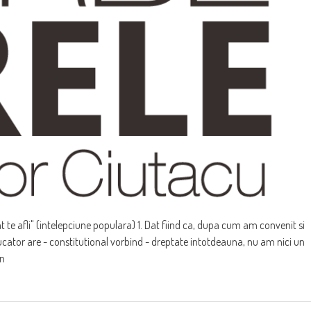
at te afli" (intelepciune populara) 1. Dat fiind ca, dupa cum am convenit si
ator are - constitutional vorbind - dreptate intotdeauna, nu am nici un
en