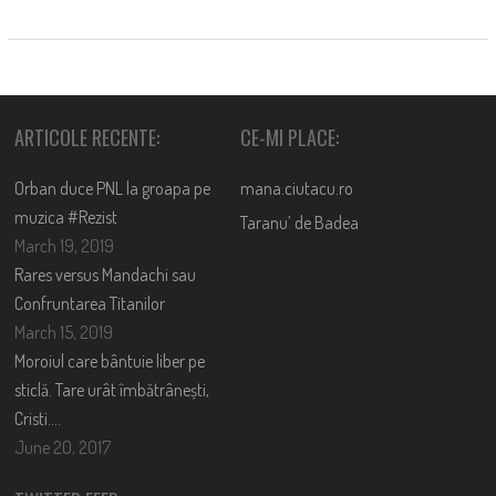
ARTICOLE RECENTE:
CE-MI PLACE:
Orban duce PNL la groapa pe
mana.ciutacu.ro
muzica #Rezist
Taranu’ de Badea
March 19, 2019
Rares versus Mandachi sau
Confruntarea Titanilor
March 15, 2019
Moroiul care bântuie liber pe
sticlă. Tare urât îmbătrânești,
Cristi….
June 20, 2017