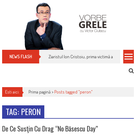
Skip
to
content
Ziaristul Ion Cristoiu, prima victimă a noi cenzuri 
NEWS FLASH
Esti aici:
Prima pagină >
Posts tagged "peron"
TAG: PERON
De Ce Susţin Cu Drag “No Băsescu Day”