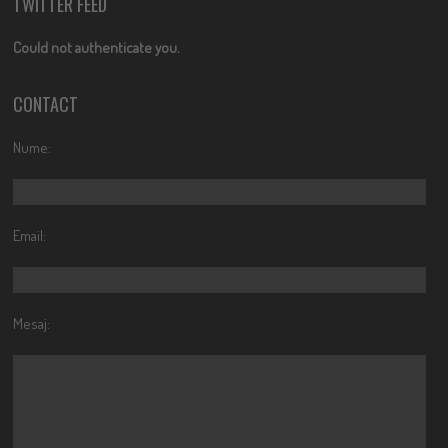
TWITTER FEED
Could not authenticate you.
CONTACT
Nume:
Email:
Mesaj: