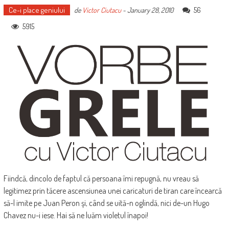
Ce-i place geniului
56
de
Victor Ciutacu
-
January 28, 2010
5915
Fiindcă, dincolo de faptul că persoana îmi repugnă, nu vreau să
legitimez prin tăcere ascensiunea unei caricaturi de tiran care încearcă
să-l imite pe Juan Peron şi, când se uită-n oglindă, nici de-un Hugo
Chavez nu-i iese. Hai să ne luăm violetul înapoi!