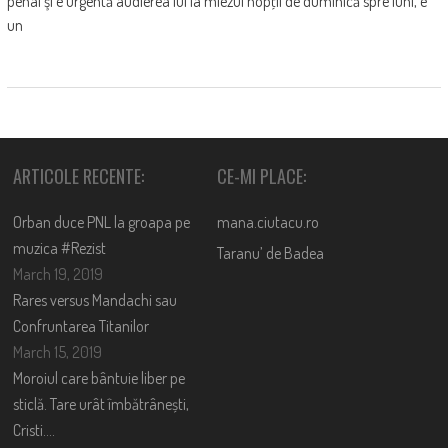
penal şi e urgentă audierea lui la miezul nopţii de duminică spre luni, e
un
ARTICOLE RECENTE:
CE-MI PLACE:
Orban duce PNL la groapa pe
mana.ciutacu.ro
muzica #Rezist
Taranu’ de Badea
March 19, 2019
Rares versus Mandachi sau
Confruntarea Titanilor
March 15, 2019
Moroiul care bântuie liber pe
sticlă. Tare urât îmbătrânești,
Cristi….