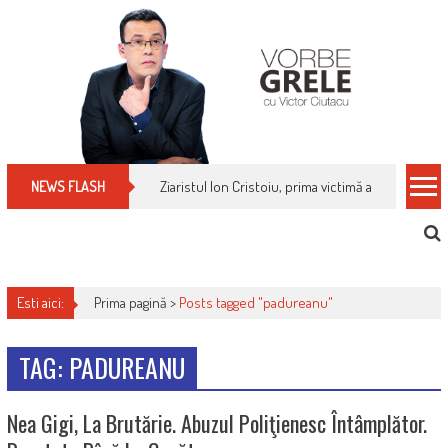
Skip
to
content
Ziaristul Ion Cristoiu, prima victimă a noi cenzuri 
NEWS FLASH
Esti aici:
Prima pagină >
Posts tagged "padureanu"
TAG: PADUREANU
Nea Gigi, La Brutărie. Abuzul Poliţienesc Întâmplător.