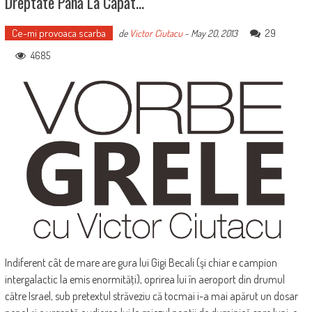
Dreptate Până La Capăt…
Ce-mi provoaca scarba
29
de
Victor Ciutacu
-
May 20, 2013
4685
Indiferent cât de mare are gura lui Gigi Becali (şi chiar e campion
intergalactic la emis enormităţi), oprirea lui în aeroport din drumul
către Israel, sub pretextul străveziu că tocmai i-a mai apărut un dosar