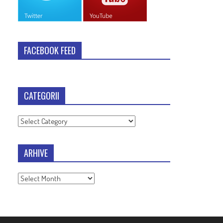
FACEBOOK FEED
CATEGORII
Categorii
ARHIVE
Arhive