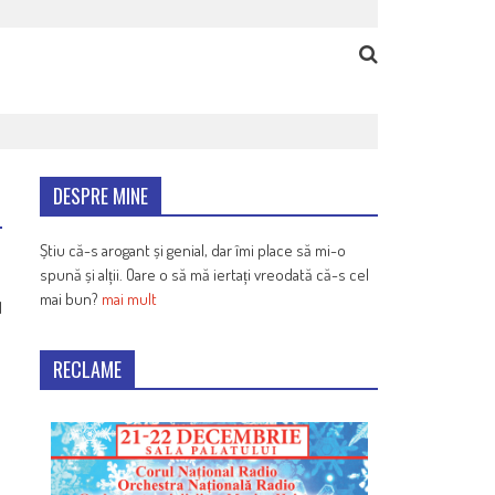
DESPRE MINE
Știu că-s arogant și genial, dar îmi place să mi-o
spună și alții. Oare o să mă iertați vreodată că-s cel
mai bun?
mai mult
1
RECLAME