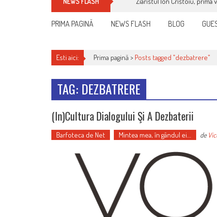
Ziaristul Ion Cristoiu, prima 
NEWS FLASH
PRIMA PAGINĂ
NEWS FLASH
BLOG
GUES
Esti aici:
Prima pagină >
Posts tagged "dezbatrere"
TAG: DEZBATRERE
(In)cultura Dialogului Şi A Dezbaterii
Barfoteca de Net
Mintea mea, în gândul ei...
de
Vic