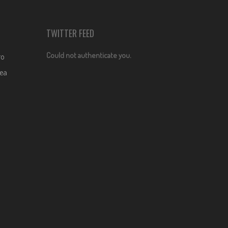
TWITTER FEED
Could not authenticate you.
ro
dea