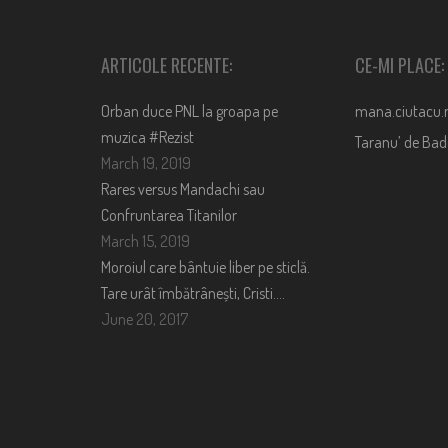
ARTICOLE RECENTE:
CE-MI PLACE:
Orban duce PNL la groapa pe
mana.ciutacu.
muzica #Rezist
Taranu’ de Ba
March 19, 2019
Rares versus Mandachi sau
Confruntarea Titanilor
March 15, 2019
Moroiul care bântuie liber pe sticlă.
Tare urât îmbătrânești, Cristi….
June 20, 2017