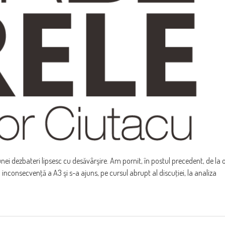
unei dezbateri lipsesc cu desăvârşire. Am pornit, în postul precedent, de la 
) inconsecvenţă a A3 şi s-a ajuns, pe cursul abrupt al discuţiei, la analiza