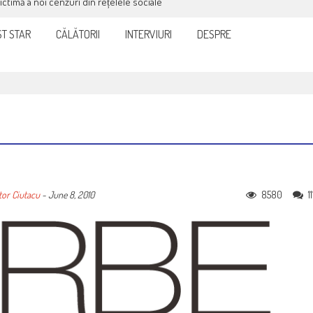
victimă a noi cenzuri din rețelele sociale
T STAR
CĂLĂTORII
INTERVIURI
DESPRE
8580
11
tor Ciutacu
-
June 8, 2010