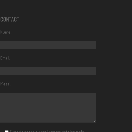
CONTACT
Nume:
Email:
Mesaj:
Sunt de acord cu prelucrarea datelor mele