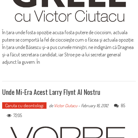
În ţara unde fosta opoziţie acuza fosta putere de ciocoism, actuala
putere se comportă la fel de ciocoieşte cum o făcea şi actuala opoziţie.
În ţara unde Băsescu şi-a pus curvele miniştri, ne indignăm că Dragnea
şi-a făcut secretara candidat, iar Stroe pe-a lui secretar general
adjunct la guvern. În
Unde Mi-Era Acest Larry Flynt Al Nostru
Caruta cu deontologi
85
de
Victor Ciutacu
-
February 16, 2012
7205