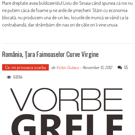
Mare dreptate avea buldozeristul Liviu din Sinaia când spunea că noi nu
ne putem căca de foame şi ne arde de şmecherii. Stăm cu economia
blocată, nu producem una de-un leu, locurile de muncă se vând ca la
contrabandă, dar strâmbăm din nas ori de câte ori îi vine unuia
România, Ţara Faimoaselor Curve Virgine
Ce-mi provoaca scarba
55
de
Victor Ciutacu
-
November 15, 2012
6894