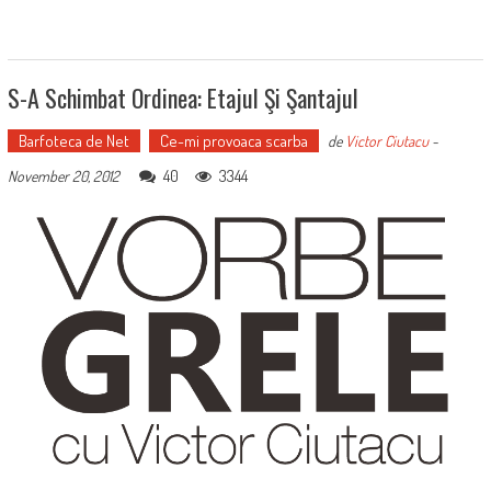
S-A Schimbat Ordinea: Etajul Şi Şantajul
Barfoteca de Net
Ce-mi provoaca scarba
de
Victor Ciutacu
-
40
3344
November 20, 2012