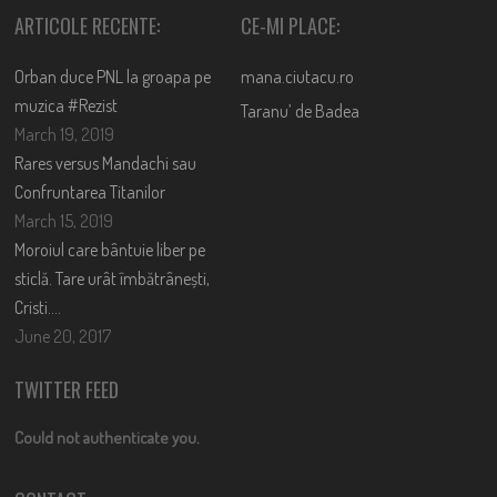
ARTICOLE RECENTE:
CE-MI PLACE:
Orban duce PNL la groapa pe
mana.ciutacu.ro
muzica #Rezist
Taranu’ de Badea
March 19, 2019
Rares versus Mandachi sau
Confruntarea Titanilor
March 15, 2019
Moroiul care bântuie liber pe
sticlă. Tare urât îmbătrânești,
Cristi….
June 20, 2017
TWITTER FEED
Could not authenticate you.