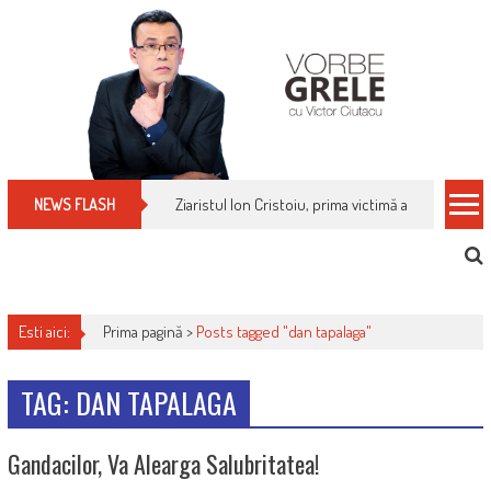
Skip
to
content
Ziaristul Ion Cristoiu, prima victimă a noi cenzuri 
NEWS FLASH
Esti aici:
Prima pagină >
Posts tagged "dan tapalaga"
TAG: DAN TAPALAGA
Gandacilor, Va Alearga Salubritatea!