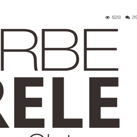
10261
21