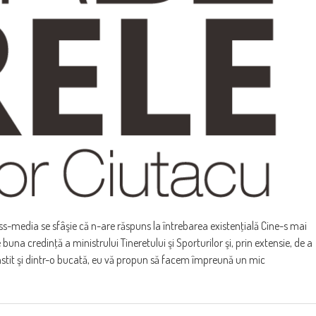
s-media se sfâşie că n-are răspuns la întrebarea existenţială Cine-s mai
 buna credinţă a ministrului Tineretului şi Sporturilor şi, prin extensie, de a
nstit şi dintr-o bucată, eu vă propun să facem împreună un mic