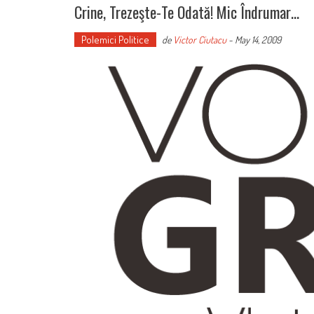
Crine, Trezeşte-Te Odată! Mic Îndrumar…
Polemici Politice
de
Victor Ciutacu
-
May 14, 2009