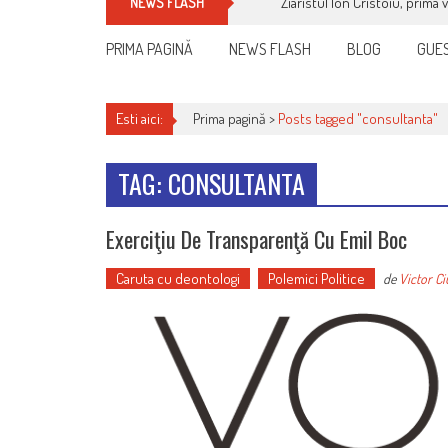
Ziaristul Ion Cristoiu, prima 
NEWS FLASH
PRIMA PAGINĂ
NEWS FLASH
BLOG
GUES
Esti aici:
Prima pagină >
Posts tagged "consultanta"
TAG: CONSULTANTA
Exerciţiu De Transparenţă Cu Emil Boc
Caruta cu deontologi
Polemici Politice
de
Victor Ci