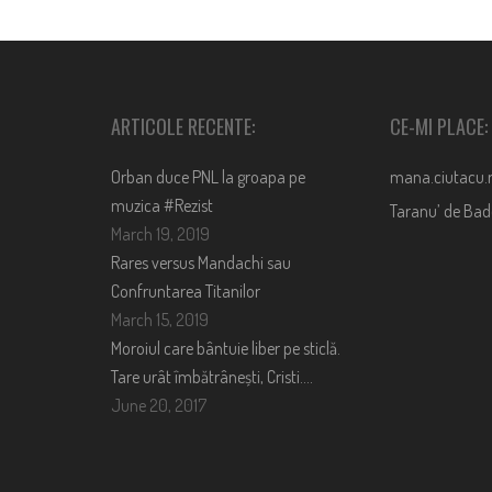
ARTICOLE RECENTE:
CE-MI PLACE:
Orban duce PNL la groapa pe
mana.ciutacu.
muzica #Rezist
Taranu’ de Ba
March 19, 2019
Rares versus Mandachi sau
Confruntarea Titanilor
March 15, 2019
Moroiul care bântuie liber pe sticlă.
Tare urât îmbătrânești, Cristi….
June 20, 2017