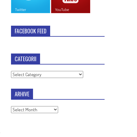
FACEBOOK FEED
CATEGORII
Categorii
ARHIVE
Arhive