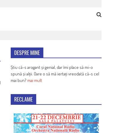
DESPRE MINE
Știu că-s arogant și genial, dar îmi place să mi-o
spună și alții. Oare o să mă iertați vreodată că-s cel
mai bun?
mai mult
1
RECLAME