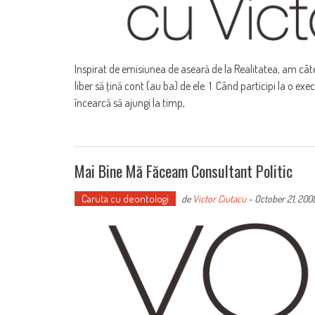
Inspirat de emisiunea de aseară de la Realitatea, am cât
liber să ţină cont (au ba) de ele. 1. Când participi la o exe
încearcă să ajungi la timp,
Mai Bine Mă Făceam Consultant Politic
Caruta cu deontologi
de
Victor Ciutacu
-
October 21, 200