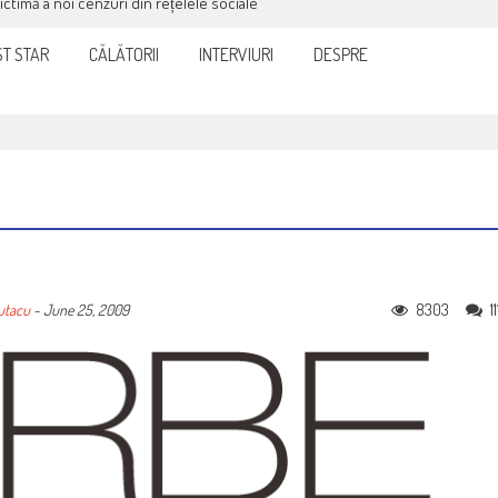
victimă a noi cenzuri din rețelele sociale
T STAR
CĂLĂTORII
INTERVIURI
DESPRE
8303
11
utacu
-
June 25, 2009