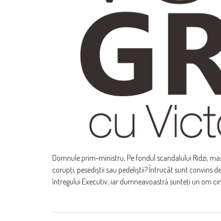
Domnule prim-ministru, Pe fondul scandalului Ridzi, mas
corupţi, pesediştii sau pedeliştii? Întrucât sunt convins de
întregului Executiv, iar dumneavoastră sunteţi un om ci