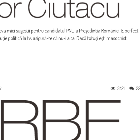
eva mici sugestii pentru candidatul PNL la Preşedinţia României. E perfect
cuţie politică la tv, asigură-te că nu-i a ta. Dacă totuşi eşti masochist,
3421
2
8