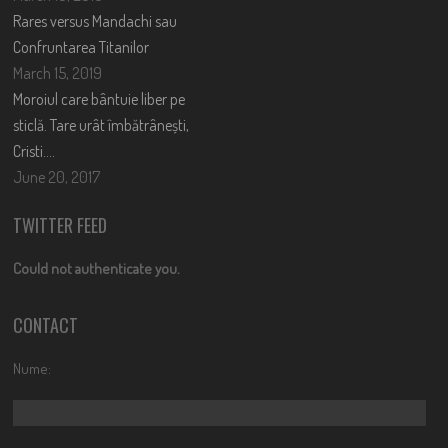
Rares versus Mandachi sau
Confruntarea Titanilor
March 15, 2019
Moroiul care bântuie liber pe
sticlă. Tare urât îmbătrânești,
Cristi….
June 20, 2017
TWITTER FEED
Could not authenticate you.
CONTACT
Nume: