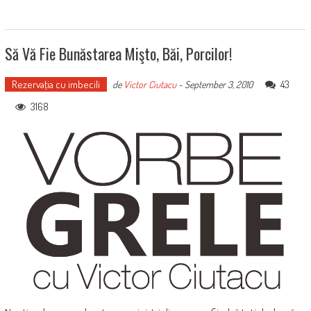
Să Vă Fie Bunăstarea Mişto, Băi, Porcilor!
Rezervaţia cu imbecili
43
de
Victor Ciutacu
-
September 3, 2010
3168