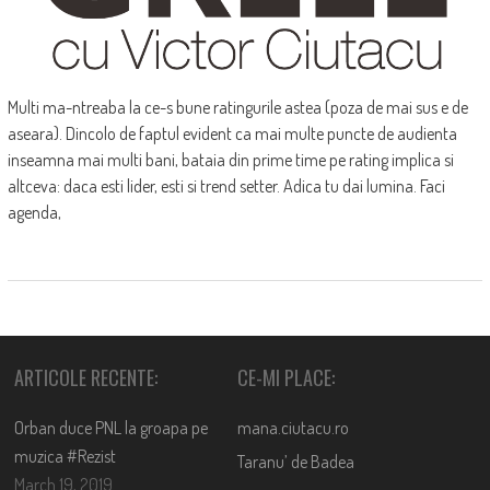
Multi ma-ntreaba la ce-s bune ratingurile astea (poza de mai sus e de
aseara). Dincolo de faptul evident ca mai multe puncte de audienta
inseamna mai multi bani, bataia din prime time pe rating implica si
altceva: daca esti lider, esti si trend setter. Adica tu dai lumina. Faci
agenda,
ARTICOLE RECENTE:
CE-MI PLACE:
Orban duce PNL la groapa pe
mana.ciutacu.ro
muzica #Rezist
Taranu’ de Badea
March 19, 2019