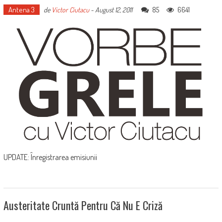
Antena 3
85
6641
de
Victor Ciutacu
-
August 12, 2011
UPDATE: Înregistrarea emisiunii
Austeritate Cruntă Pentru Că Nu E Criză