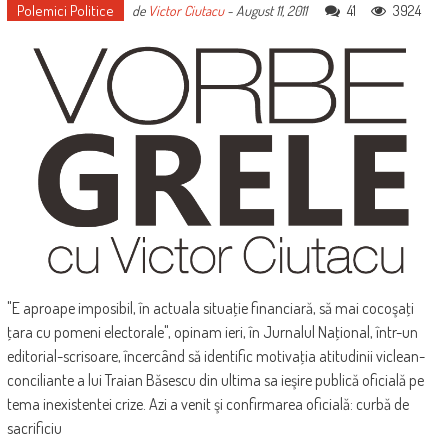
Polemici Politice
41
3924
de
Victor Ciutacu
-
August 11, 2011
"E aproape imposibil, în actuala situaţie financiară, să mai cocoşaţi
ţara cu pomeni electorale", opinam ieri, în Jurnalul Naţional, într-un
editorial-scrisoare, încercând să identific motivaţia atitudinii viclean-
conciliante a lui Traian Băsescu din ultima sa ieşire publică oficială pe
tema inexistentei crize. Azi a venit şi confirmarea oficială: curbă de
sacrificiu