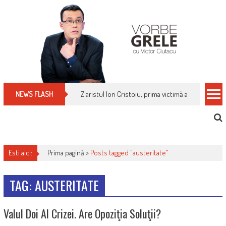
Skip
to
content
Ziaristul Ion Cristoiu, prima victimă a noi cenzuri 
NEWS FLASH
Esti aici:
Prima pagină >
Posts tagged "austeritate"
TAG: AUSTERITATE
Valul Doi Al Crizei. Are Opoziţia Soluţii?