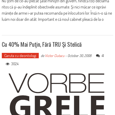
Nu ştim de ce-au plecat şase miniştri din guvern, fiindcă toţi declamă
ritos că şi-au îndeplinit obiectivele asumate. Şi nici măcar ce isprăvi
măreţe de arme i-ar putea recomanda pe înlocuitorii lor. Însă n-o să ne
luăm noi doar din atât. Important e că noul cabinet pleacă de la o
Cu 40% Mai Puţin, Fără TRU Şi Stelică
Caruta cu deontologi
41
de
Victor Ciutacu
-
October 30, 2008
3024