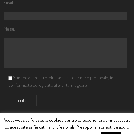
Email:
Mesaj:
Sunt de acord cu prelucrarea datelor mele personale, in
conformitate cu legislatia aferenta in vigoare
Acest website foloseste cookies pentru ca experienta dumneavoastra
cu acest site sa fie cat mai profesionala. Presupunem ca esti de acord
© Ciutacu 2015 Parte a Imperiului Ciutacesc.