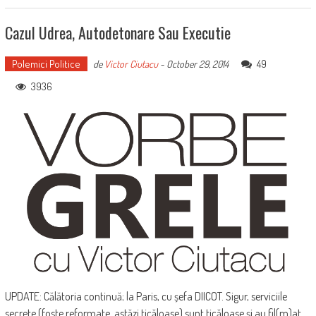
Cazul Udrea, Autodetonare Sau Executie
Polemici Politice
49
de
Victor Ciutacu
-
October 29, 2014
3936
UPDATE: Călătoria continuă; la Paris, cu șefa DIICOT. Sigur, serviciile
secrete (foste reformate, astăzi ticăloase) sunt ticăloase și au fil(m)at