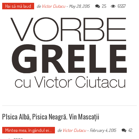
Hai să mă laud
25
6557
de
Victor Ciutacu
-
May 28, 2015
PIsica Albă, Pisica Neagră. Vin Mascații
Mintea mea, în gândul ei...
42
de
Victor Ciutacu
-
February 4, 2015