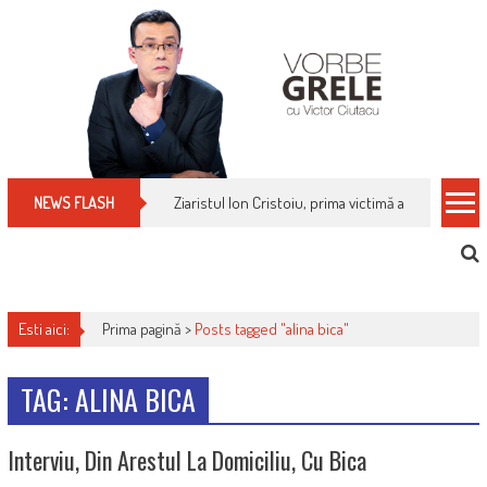
Skip
to
content
Ziaristul Ion Cristoiu, prima victimă a noi cenzuri 
NEWS FLASH
Esti aici:
Prima pagină >
Posts tagged "alina bica"
TAG: ALINA BICA
Interviu, Din Arestul La Domiciliu, Cu Bica