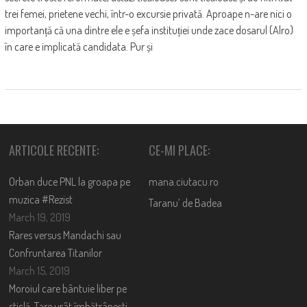
trei femei, prietene vechi, într-o excursie privată. Aproape n-are nici o
importanță că una dintre ele e șefa instituției unde zace dosarul (Alro)
în care e implicată candidata. Pur și
ARTICOLE RECENTE:
CE-MI PLACE:
Orban duce PNL la groapa pe
mana.ciutacu.ro
muzica #Rezist
Taranu’ de Badea
March 19, 2019
Rares versus Mandachi sau
Confruntarea Titanilor
March 15, 2019
Moroiul care bântuie liber pe
sticlă. Tare urât îmbătrânești,