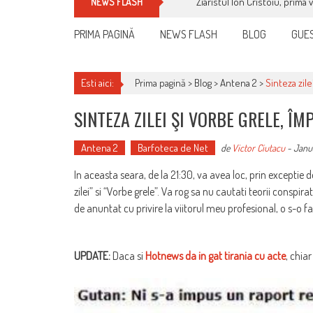
Ziaristul Ion Cristoiu, prima 
NEWS FLASH
PRIMA PAGINĂ
NEWS FLASH
BLOG
GUES
Esti aici:
Prima pagină >
Blog
>
Antena 2
>
Sinteza zil
SINTEZA ZILEI ŞI VORBE GRELE, Î
Antena 2
Barfoteca de Net
de
Victor Ciutacu
-
Janua
In aceasta seara, de la 21:30, va avea loc, prin exceptie 
zilei” si “Vorbe grele”. Va rog sa nu cautati teorii conspir
de anuntat cu privire la viitorul meu profesional, o s-o fac
UPDATE:
Daca si
Hotnews da in gat tirania cu acte
, chia