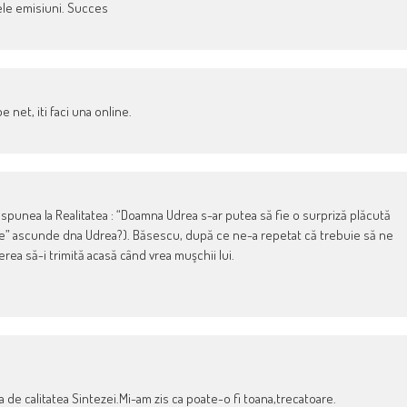
ele emisiuni. Succes
 net, iti faci una online.
punea la Realitatea : “Doamna Udrea s-ar putea să fie o surpriză plăcută
prize” ascunde dna Udrea?). Băsescu, după ce ne-a repetat că trebuie să ne
rea să-i trimită acasă când vrea muşchii lui.
e calitatea Sintezei.Mi-am zis ca poate-o fi toana,trecatoare.