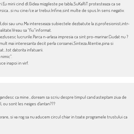
uri.Eu mirii cind dl.Gidea mizgileste pe tabla,SuKaRiT protesteaza ca se
rsica…si nu cine/ce ar trebui.Infine,sint multe de spus.In sens negativ.
 3,doi sau unu.Ma intereseaza subiectele dezbatute la zi,profesionist,intr-
alitate.Vreau sa “fiu”informat.
e dezlusesc lucrurile.Parca n-arlasa impresia ca sint pro-marinar.Ciudat nu ?
ult mai interesanta decit perla coroanei,Sinteza.Atentie,pina si
…tot datorita infatuarii.
 nimic”.
ce inapoi in virf.
e gandesc ca mine…doream sa scriu despre timpul cand asteptam ziua de
el, ou sont les neiges d’antan???
are, si va rog sa nu aducem circul chiar in toate programele trustului ca