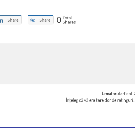
0
Total
Share
Share
Shares
Urmatorul articol
Înţeleg că vă era tare dor de ratinguri