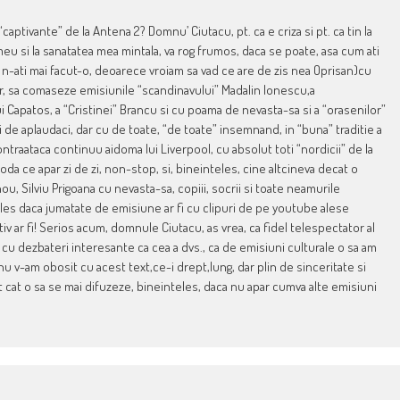
 “captivante” de la Antena 2? Domnu’ Ciutacu, pt. ca e criza si pt. ca tin la
eu si la sanatatea mea mintala, va rog frumos, daca se poate, asa cum ati
a n-ati mai facut-o, deoarece vroiam sa vad ce are de zis nea Oprisan)cu
itor, sa comaseze emisiunile “scandinavului” Madalin Ionescu,a
lui Capatos, a “Cristinei” Brancu si cu poama de nevasta-sa si a “orasenilor”
 de aplaudaci, dar cu de toate, “de toate” insemnand, in “buna” traditie a
ntraataca continuu aidoma lui Liverpool, cu absolut toti “nordicii” de la
moda ce apar zi de zi, non-stop, si, bineinteles, cine altcineva decat o
ou, Silviu Prigoana cu nevasta-sa, copiii, socrii si toate neamurile
 ales daca jumatate de emisiune ar fi cu clipuri de pe youtube alese
tiv ar fi! Serios acum, domnule Ciutacu, as vrea, ca fidel telespectator al
 cu dezbateri interesante ca cea a dvs., ca de emisiuni culturale o sa am
u v-am obosit cu acest text,ce-i drept,lung, dar plin de sinceritate si
at cat o sa se mai difuzeze, bineinteles, daca nu apar cumva alte emisiuni