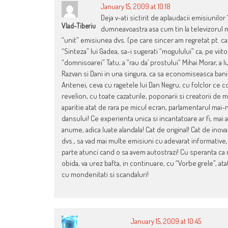
January 15, 2009 at 10:18
Deja v-ati sictirit de aplaudacii emisiunilor
Vlad-Tiberiu
dumneavoastra asa cum tin la televizorul m
“unit” emisiunea dvs. (pe care sincer am regretat pt. c
“Sinteza” lui Gadea, sa-i sugerati “mogulului” ca, pe vi
“domnisoarei” Tatu, a “rau da’ prostului” Mihai Morar, a 
Razvan si Dani in una singura, ca sa economiseasca banii
Antenei, ceva cu ragetele lui Dan Negru, cu folclor ce co
revelion, cu toate cazaturile, poponarii si creatorii de 
aparitie atat de rara pe micul ecran, parlamentarul mai-n
dansului! Ce experienta unica si incantatoare ar fi, mai
anume, adica luate alandala! Cat de original! Cat de inova
dvs., sa vad mai multe emisiuni cu adevarat informative,
parte atunci cand o sa avem autostrazi! Cu speranta ca n
obida, va urez bafta, in continuare, cu “Vorbe grele”, at
cu mondenitati si scandaluri!
January 15, 2009 at 10:45