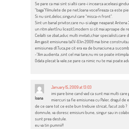
Se pare ca mai sint si altii care-i incearca aceleasi gind
“baga”filmulete de pe net,Ioana vocefireaza ca este pie
Si nu sint,deloc,singurul care “misca-n front”.
Sint un banal privitor,care nu-si alege neaparat Antena
un ritm alert(nu licezit),modern si cit mai aproape de re
Ceilalti se zbat,aduc multi invitati,chiar specialisti,car
Am gasit emisiunea ta(V-G)in 2009 mai bine construita,m
emisiunea dl.Tuca,pe cit era ea de bunaciune,a sucombat
-“Am audienta ,sint cel mai tare,nu mi se poate intimpla
Odata plecat la vale,se pare ca nimic nu te mai poate adu
January 15, 2009 at 13:03
imi pare bine cand vad ca sunt mai multi car
Ioana
miercuri sa fie emisiunea cu Paler, dragul de 
de ce oare tot ce este bun trebuie stricat, facut zob ?
domnule, va doresc emisiuni bune, singur sau in colabor
sunt prea destule.
eu va tin pumnii!!