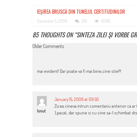
IEȘIREA BRUSCĂ DIN TUNELUL CERTITUDINILOR
December 5, 2009
218
16016
85 THOUGHTS ON “
SINTEZA ZILEI ŞI VORBE G
COMMENT
Older Comments
NAVIGATION
mai evident! Dar poate va fi mai bine,cine stie!!!
January 15, 2009 at 09:50
Zicea cineva intrun comentariu anterior ca ar 
Ionut
),pacat, dar spune si cu cine sa-l schimbat dra