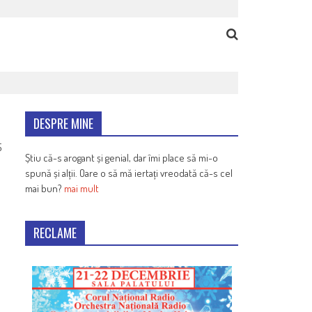
DESPRE MINE
5
Știu că-s arogant și genial, dar îmi place să mi-o
spună și alții. Oare o să mă iertați vreodată că-s cel
mai bun?
mai mult
a
RECLAME