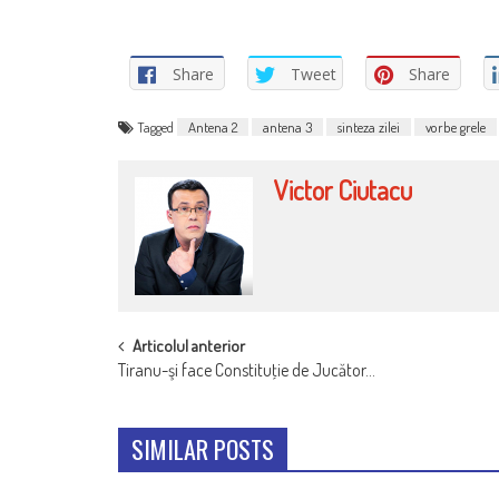
Share
Tweet
Share
Tagged
Antena 2
antena 3
sinteza zilei
vorbe grele
Victor Ciutacu
POST
Articolul anterior
Tiranu-şi face Constituţie de Jucător…
NAVIGATION
SIMILAR POSTS