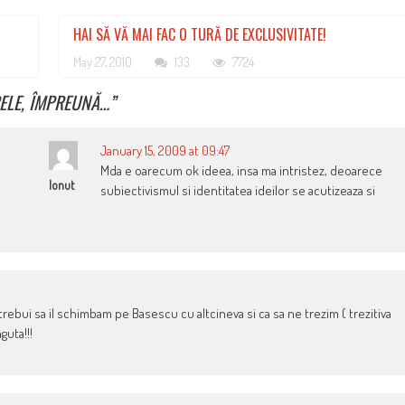
HAI SĂ VĂ MAI FAC O TURĂ DE EXCLUSIVITATE!
May 27, 2010
133
7724
RELE, ÎMPREUNĂ…
”
January 15, 2009 at 09:47
Mda e oarecum ok ideea, insa ma intristez, deoarece
Ionut
subiectivismul si identitatea ideilor se acutizeaza si
trebui sa il schimbam pe Basescu cu altcineva si ca sa ne trezim ( trezitiva
guta!!!