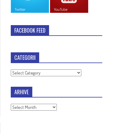
FACEBOOK FEED
CATEGORII
Categorii
ARHIVE
Arhive