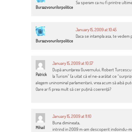
Sa speram ca nu fi printre ultim
Bursazvonurilorpolitice
January 15, 2009 at 10:45
Daca se intampla asa, te vedem pe
Bursazvonurilorpolitice
January 15, 2009 at 10:57
După anunţarea Guvernului, Robert Turcescu s
Patrick
la Turism” (a uitat că el ne-a arătat ce “sur
alegem uninominal parlamentarii, vrea acum să aibă pute
Oare ar fi prea mult să cer puţină coerenţă?
January 15, 2009 at 11:10
Buna dimineata,
Mihail
intrind in 2009 m-am descoperit indoindu-ma d