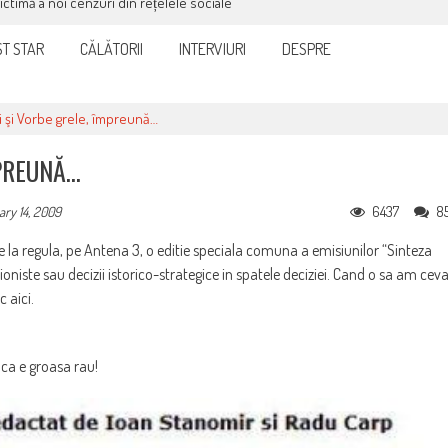
victimă a noi cenzuri din rețelele sociale
T STAR
CĂLĂTORII
INTERVIURI
DESPRE
ei şi Vorbe grele, împreună…
MPREUNĂ…
6437
8
ry 14, 2009
de la regula, pe Antena 3, o editie speciala comuna a emisiunilor “Sinteza
ationiste sau decizii istorico-strategice in spatele deciziei. Cand o sa am cev
 aici.
r ca e groasa rau!