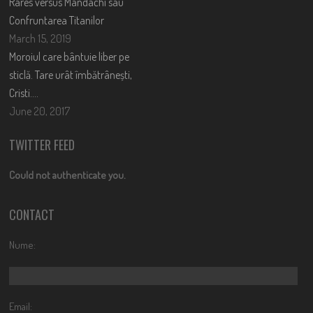
Rares versus Mandachi sau
Confruntarea Titanilor
March 15, 2019
Moroiul care bântuie liber pe
sticlă. Tare urât îmbătrânești,
Cristi….
June 20, 2017
TWITTER FEED
Could not authenticate you.
CONTACT
Nume:
Email: