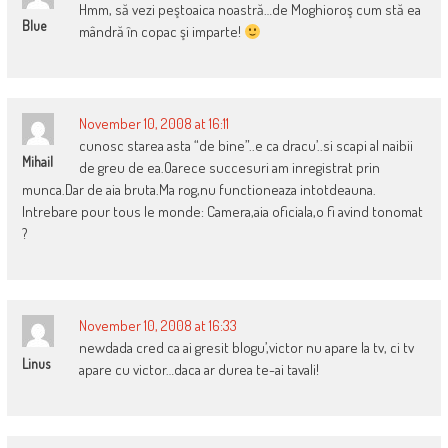
Hmm, să vezi peştoaica noastră…de Moghioroş cum stă ea
Blue
mândră în copac şi imparte!
November 10, 2008 at 16:11
cunosc starea asta “de bine”..e ca dracu’..si scapi al naibii
Mihail
de greu de ea.Oarece succesuri am inregistrat prin
munca.Dar de aia bruta.Ma rog,nu functioneaza intotdeauna.
Intrebare pour tous le monde: Camera,aia oficiala,o fi avind tonomat
?
November 10, 2008 at 16:33
newdada cred ca ai gresit blogu’,victor nu apare la tv, ci tv
Linus
apare cu victor…daca ar durea te-ai tavali!