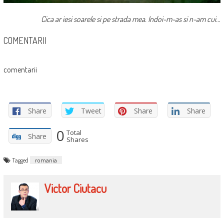
Cica ar iesi soarele si pe strada mea. Indoi-m-as si n-am cui…
COMENTARII
comentarii
Share
Tweet
Share
Share
0
Total
Share
Shares
Tagged
romania
Victor Ciutacu