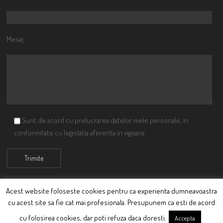
Mesaj:
Sunt de acord cu prelucrarea datelor mele personale, in
conformitate cu legislatia aferenta in vigoare
Acest website foloseste cookies pentru ca experienta dumneavoastra
cu acest site sa fie cat mai profesionala. Presupunem ca esti de acord
© Ciutacu 2015 Parte a Imperiului Ciutacesc.
cu folosirea cookies, dar poti refuza daca doresti.
Accepta