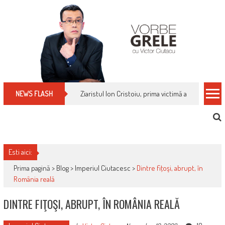
Skip
to
content
Cum îți schimbi, rapid, gratuit și eficient, furniz
NEWS FLASH
Esti aici:
Prima pagină >
Blog
>
Imperiul Ciutacesc
>
Dintre fiţoşi, abrupt, în
România reală
DINTRE FIŢOŞI, ABRUPT, ÎN ROMÂNIA REALĂ