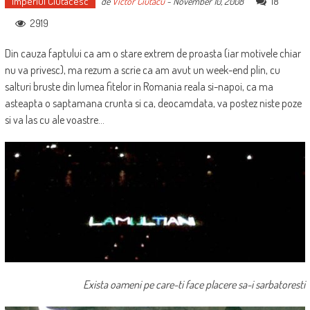
Imperiul Ciutacesc
18
de
Victor Ciutacu
-
November 10, 2008
2919
Din cauza faptului ca am o stare extrem de proasta (iar motivele chiar
nu va privesc), ma rezum a scrie ca am avut un week-end plin, cu
salturi bruste din lumea fitelor in Romania reala si-napoi, ca ma
asteapta o saptamana crunta si ca, deocamdata, va postez niste poze
si va las cu ale voastre…
Exista oameni pe care-ti face placere sa-i sarbatoresti