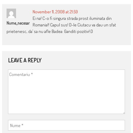
November 11, 2008 at 21:59
Ei na! C-o fi singura strada prost iluminata din
Nume_necesar
Romania!! Capul sus! D-le Ciutacu va dau un sfat
prietenesc, da’ sa nu afle Badea: Ganditi pozitiv!:D
LEAVE A REPLY