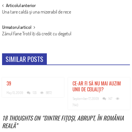
POST
Articolul anterior
Una tare caldă şi una mizerabil de rece
NAVIGATION
Urmatorul articol
Zânul Fane Trotil îţi dă credit cu degetul
SIMILAR POSTS
39
CE-AR FI SĂ NU MAI AUZIM
UNII DE CEILALŢI?
May 15, 2009
135
8872
September 17, 2009
147
7140
18 THOUGHTS ON “
DINTRE FIŢOŞI, ABRUPT, ÎN ROMÂNIA
REALĂ
”