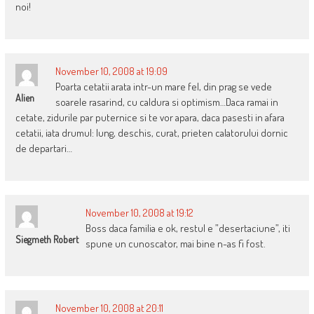
noi!
November 10, 2008 at 19:09
Poarta cetatii arata intr-un mare fel, din prag se vede
Alien
soarele rasarind, cu caldura si optimism…Daca ramai in
cetate, zidurile par puternice si te vor apara, daca pasesti in afara
cetatii, iata drumul: lung, deschis, curat, prieten calatorului dornic
de departari…
November 10, 2008 at 19:12
Boss daca familia e ok, restul e ”desertaciune”, iti
Siegmeth Robert
spune un cunoscator, mai bine n-as fi fost.
November 10, 2008 at 20:11