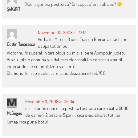
Blue, sigur era peştoaică? Ori copacu’ era sub ape?
ŞuKăRiT
November 10, 2008 at 22:17
Vorba lui Mircea Badea-Train in Romania si asta ne
Costin Tanasescu
ocupa tot timpul.
Victor,nu fii suparat,in tara ploua cu mici si bere.Apropo,in judetul
Buzau ,intr-o comuna,s-a dat mici electorali.Un cetatean a murit
innecandu-se cu unul!Dzeu sa-l ierte.
Ghinionul lui sau a celui care candideaza,ma intreb?!)))
November 11, 2008 at 00:04
ma-m prins cum e cu pestii. a fost unu care a dat la 5000
McGogoo
de oameni 2 pesti si 5 pani… cica s-au saturat toti…si
lumea inca pune botul