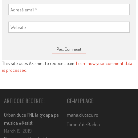
This site uses Akismet to reduce spam.
Learn how your comment data
is processed
.
ARTICOLE RECENTE:
CE-MI PLACE:
Orban duce PNL la groapa pe
mana.ciutacu.ro
muzica #Rezist
Taranu’ de Badea
March 19, 2019