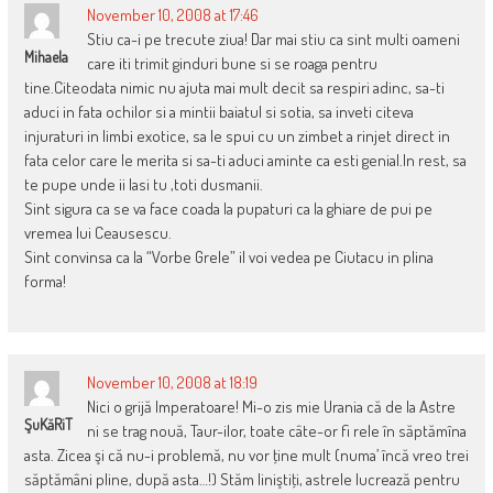
November 10, 2008 at 17:46
Stiu ca-i pe trecute ziua! Dar mai stiu ca sint multi oameni
Mihaela
care iti trimit ginduri bune si se roaga pentru
tine.Citeodata nimic nu ajuta mai mult decit sa respiri adinc, sa-ti
aduci in fata ochilor si a mintii baiatul si sotia, sa inveti citeva
injuraturi in limbi exotice, sa le spui cu un zimbet a rinjet direct in
fata celor care le merita si sa-ti aduci aminte ca esti genial.In rest, sa
te pupe unde ii lasi tu ,toti dusmanii.
Sint sigura ca se va face coada la pupaturi ca la ghiare de pui pe
vremea lui Ceausescu.
Sint convinsa ca la “Vorbe Grele” il voi vedea pe Ciutacu in plina
forma!
November 10, 2008 at 18:19
Nici o grijă Imperatoare! Mi-o zis mie Urania că de la Astre
ŞuKăRiT
ni se trag nouă, Taur-ilor, toate câte-or fi rele în săptămîna
asta. Zicea şi că nu-i problemă, nu vor ţine mult (numa’ încă vreo trei
săptămâni pline, după asta…!) Stăm liniştiţi, astrele lucrează pentru