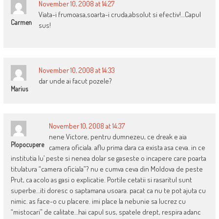
November 10, 2008 at 14:27
Viata-i frumoasa,soarta-i cruda,absolut si efectiv!…Capul
Carmen
sus!
November 10, 2008 at 14:33
dar unde ai facut pozele?
Marius
November 10, 2008 at 14:37
nene Victore, pentru dumnezeu, ce dreak e aia
Plopocupere
camera oficiala. aflu prima dara ca exista asa ceva. in ce
institutia lu’ peste si nenea dolar se gaseste o incapere care poarta
titulatura “camera oficiala”? nu e cumva ceva din Moldova de peste
Prut, ca acolo as gasi o explicatie. Portile cetatii si rasaritul sunt
superbe…iti doresc o saptamana usoara. pacat ca nu te pot ajuta cu
nimic. as face-o cu placere. imi place la nebunie sa lucrez cu
“mistocari” de calitate…hai capul sus, spatele drept, respira adanc