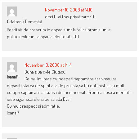
November 10, 2008 at 14:10
deci ti-ai tras privatizare :)))
Cetateanu Turmentat
Pestii aia de crescura in copac sunt la fel ca promisiunile
politicienilor in campania electorala. :)))
November 10, 2008 at 14:14
Buna ziua d-le Ciutacu,
IoanaP
Ce rau imi pare ca incepeti saptamana asa;vreau sa
depasiti starea de spirit asa de proasta,sa fiti optimist si cu mult
curaj in saptamana asta, asa de incrancenata.Fruntea sus,ca meritati-
iese sigur soarele si pe strada Dvs.!
Cu mult respect si admiratie,
IoanaP