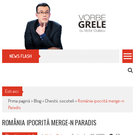
Skip
to
content
Cum îți schimbi, rapid, gratuit și eficient, furniz
NEWS FLASH
Esti aici:
Prima pagină >
Blog
>
Chestii, socoteli
>
România ipocrită merge-n
Paradis
ROMÂNIA IPOCRITĂ MERGE-N PARADIS