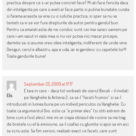
practica despre ce s-ar putea concret face? M-ati face fericita daca
din inteligenta pe care o aveti ar face parte si putina bunatate curata
si farama aceasta sa vina cu o solutie practica; si sper sa nu va
temeti ca vi se vor fura drepturile de autor pentru gandul bun.
Pentru ca amarati astia de ne conduc sunt cei mai saraci oameni pe
care i-am vazut in viata mea si nu vor putea nici macar pricepe,
darmite sa-si asume vreo idee inteligenta, indiferent de unde vine.
Desigur, cerul e albastru, apa e uda, iar ei gandesc cu capetele lor!!!
Toate gandurile bune!
September 25, 2009 at 17:17
E tara in care – daca tot vorbeati de oierul Becali – il invitati
Elis
pe Vanghelie la Antena 2, ca sa-l “faceti frumos” si sa-l
introduceti in lumea buna pe un individ periculos ca Vanghelie. Cu
toate ca argumentul Dvs. este ca “e primar ales” (si stiti extrem de
bine cum a fost ales), mie mi-ar crapa obrazul de rusine sa ma trag
de bretele cu el la emisiune, sa-l coafez cu glumite si apoi sa vin aici
sa scriu asta. Sa fim seriosi, realizati exact ce faceti, care sunt