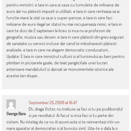
pentru ministri’, e tara in care ai case cu turnulete de milioane de
euro dar nu platesti impozit si utilitati, e tara in care renteaza sa ai
functie mare la stat ca sa ai o super-pensie, e tara in care faci
milioane de euro ilegal iar statul nu mai recupereaza nimic, e tara in
care te duci de 2 saptamani la liceu si inca nu ai profesori de
geografie, muzica sau desen, e tara in care platesti din greu asigurari
de sanatate cu servicii incluse dar cand te imbolnavesti platesti
analizele, e tara in care ne alegem democratic conducatorii…
Update: E tara in care ministrul culturii si al turismului au bani pentru
plimbari in picioarele goale, de taiat panglici(ale unei lucrari
anterioare mandatului) si dansat iar monumentele istorice ale
acestei tari dispar…
September 25, 2009 at 16:47
Eh, draga Victor, nu trebuie sa faci si tu pe pudibondul
George Bara
si pe revoltatul. Ai facut si inca faci si tu parte din
sistem. Nu inteleg de ce nu iti asumi asta si te reinventezi intr-un
mare aparator al democratiei si al bunului simt. Uita-te o data la o