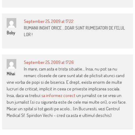
September 25, 2009 at 17:22
RUMANII INGHIT ORICE …DOAR SUNT RUMEGATORI DE FELUL
Boby
LOR !
September 25, 2009 at 17:26
In mare, cam asta e trista situatie… Insa, nu pot sa nu
Mihai
remarc cliseele de care sunt atat de plictisit atunci cand
vine vorba de popi si de biserica. E drept, exista enorm de multe
lucruri de criticat, implicit in ceea ce priveste implicarea sociala.
Insa, daca va trebui
sa informez corect
un jurnalist ce se vrea un
bun jurnalist (si cu siguranta este de cele mai multe ori), o voi face.
Macar un spital si tot gasiti pe acolo… (in Bucuresti, vezi Centrul
Medical Sf. Spiridon Vechi – cred ca asta e ultimul deschis)