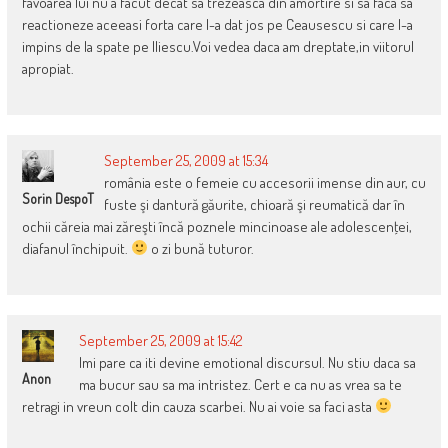
favoarea lui nu a facut decat sa trezeasca din amortire si sa faca sa
reactioneze aceeasi forta care l-a dat jos pe Ceausescu si care l-a
impins de la spate pe Iliescu.Voi vedea daca am dreptate,in viitorul
apropiat.
September 25, 2009 at 15:34
românia este o femeie cu accesorii imense din aur, cu
Sorin DespoT
fuste şi dantură găurite, chioară şi reumatică dar în
ochii căreia mai zăreşti încă poznele mincinoase ale adolescenţei,
diafanul închipuit.
o zi bună tuturor.
September 25, 2009 at 15:42
Imi pare ca iti devine emotional discursul. Nu stiu daca sa
Anon
ma bucur sau sa ma intristez. Cert e ca nu as vrea sa te
retragi in vreun colt din cauza scarbei. Nu ai voie sa faci asta