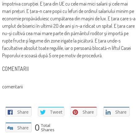
împotriva corupţiei. E ţara din UE cu cele mai mici salarii şi cele mai
mari preţuri. E ţara-n care popii cu lefuri de ordinul salariului minim pe
economie propăvăduiesc cumpătarea din maşini de lux. E ţara care s-a
umplut de biserici în ultimii 20 de ani şi n-a ridicat un spital. E ţara care
nu-şi cultivă cea mai mare parte din pământul roditor şi importă pe
rupte fructe şi legume din zone irigate la picătură. E ţara unde-s
facultative absolut toate regulile, iar o persoană blocată-n liftul Casei
Poporului e scoasă după 5 ore pe motiv de procedură.
COMENTARII
comentarii
Share
Tweet
Share
Share
0
Total
Share
Shares