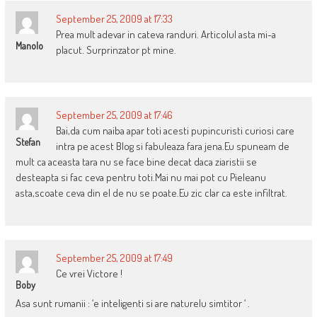
September 25, 2009 at 17:33
Prea mult adevar in cateva randuri. Articolul asta mi-a
Manolo
placut. Surprinzator pt mine.
September 25, 2009 at 17:46
Bai,da cum naiba apar toti acesti pupincuristi curiosi care
Stefan
intra pe acest Blog si fabuleaza fara jena.Eu spuneam de
mult ca aceasta tara nu se face bine decat daca ziaristii se
desteapta si fac ceva pentru toti.Mai nu mai pot cu Pieleanu
asta,scoate ceva din el de nu se poate.Eu zic clar ca este infiltrat.
September 25, 2009 at 17:49
Ce vrei Victore !
Boby
Asa sunt rumanii : ‘e inteligenti si are naturelu simtitor ‘ .