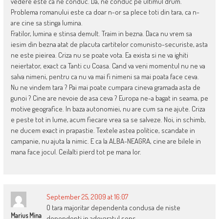
vedere este ca ne conduc. Da, ne conduc pe ultimul drum.
Problema romanului este ca doar n-or sa plece toti din tara, ca n-
are cine sa stinga lumina.
Fratilor, lumina e stinsa demult. Traim in bezna. Daca nu vrem sa
iesim din bezna atat de placuta cartitelor comunisto-securiste, asta
ne este pieirea. Criza nu se poate vota. Ea exista si ne va ighiti
neiertator, exact ca Tanti cu Coasa. Cand va veni momentul nu ne va
salva nimeni, pentru ca nu va mai fi nimeni sa mai poata face ceva.
Nu ne vindem tara ? Pai mai poate cumpara cineva gramada asta de
gunoi ? Cine are nevoie de asa ceva ? Europa ne-a bagat in seama, pe
motive geografice. In baza autonomiei, nu are cum sa ne ajute. Criza
e peste tot in lume, acum fiecare vrea sa se salveze. Noi, in schimb,
ne ducem exact in prapastie. Textele astea politice, scandate in
campanie, nu ajuta la nimic. E ca la ALBA-NEAGRA, cine are bilele in
mana face jocul. Ceilalti pierd tot pe mana lor.
September 25, 2009 at 16:07
O tara majoritar dependenta condusa de niste
Marius Mina
dependenti in adevaratul sens .