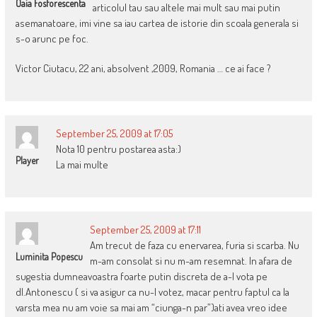
Oaia Fosforescenta
articolul tau sau altele mai mult sau mai putin
asemanatoare, imi vine sa iau cartea de istorie din scoala generala si
s-o arunc pe foc.
Victor Ciutacu, 22 ani, absolvent ,2009, Romania … ce ai face ?
September 25, 2009 at 17:05
Nota 10 pentru postarea asta:)
Player
La mai multe
September 25, 2009 at 17:11
Am trecut de faza cu enervarea, furia si scarba. Nu
Luminita Popescu
m-am consolat si nu m-am resemnat. In afara de
sugestia dumneavoastra foarte putin discreta de a-l vota pe
dl.Antonescu ( si va asigur ca nu-l votez, macar pentru faptul ca la
varsta mea nu am voie sa mai am “ciunga-n par”)ati avea vreo idee