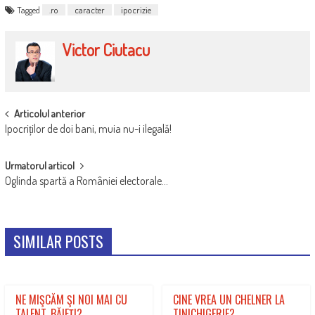
Tagged
.ro
caracter
ipocrizie
Victor Ciutacu
POST
Articolul anterior
Ipocriților de doi bani, muia nu-i ilegală!
NAVIGATION
Urmatorul articol
Oglinda spartă a României electorale…
SIMILAR POSTS
NE MIŞCĂM ŞI NOI MAI CU
CINE VREA UN CHELNER LA
TALENT, BĂIEŢI?
TINICHIGERIE?