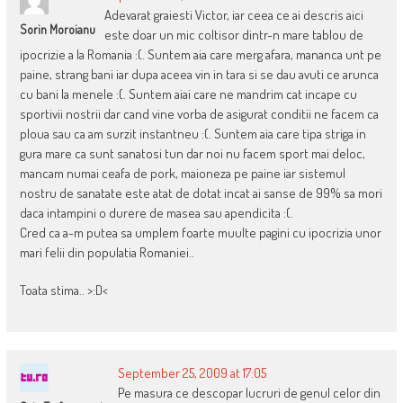
Adevarat graiesti Victor, iar ceea ce ai descris aici
Sorin Moroianu
este doar un mic coltisor dintr-n mare tablou de
ipocrizie a la Romania :(. Suntem aia care merg afara, mananca unt pe
paine, strang bani iar dupa aceea vin in tara si se dau avuti ce arunca
cu bani la menele :(. Suntem aiai care ne mandrim cat incape cu
sportivii nostrii dar cand vine vorba de asigurat conditii ne facem ca
ploua sau ca am surzit instantneu :(. Suntem aia care tipa striga in
gura mare ca sunt sanatosi tun dar noi nu facem sport mai deloc,
mancam numai ceafa de pork, maioneza pe paine iar sistemul
nostru de sanatate este atat de dotat incat ai sanse de 99% sa mori
daca intampini o durere de masea sau apendicita :(.
Cred ca a-m putea sa umplem foarte muulte pagini cu ipocrizia unor
mari felii din populatia Romaniei..
Toata stima.. >:D<
September 25, 2009 at 17:05
Pe masura ce descopar lucruri de genul celor din