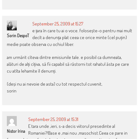
September 25, 2009 at 15:27
e țara în care tu ai o voce. folosește-o pentru mai mult
Sorin DespoT
decît a denunța plat ceea ce orice minte (cel puțin)
medie poate observa cu ochiul liber.
am urmărit cîteva dintre emisiunile tale. e posibil ca dumneata,
alături de alți cîțiva, să fii capabil să răstorni tot rahatul ăsta pe care
cu atîta lehamite îl denunți.
(deși nu ai nevoie de asta) cu tot respectul cuvenit,
sorin
September 25, 2009 at 15:31
E tara unde ,ieri, s-a decis viitorul presedinte al
Nistor Irina
Romaniei?!Base e ,mai nou ,masochist.Ceea ce pare in