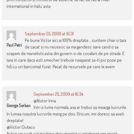
international in halu` asta
September 25, 2009 at 16:31
Pe bune Victor aici ai 100% dreptate …suntem chiar o tara
Paul Petri
de cacat si nu reusesc sa ma gandesc oare cand o sa
scapam de manelistii astia din guvern si de cocalarii de pe strada. E
tara in care daca esti smecher trebuie neaparat sa-ti pui poze pe
hi5 cu un bancomat furat. Pacat de resursele pe care le avem
September 25, 2009 at 16:34
@Nistor Irina
George Serban
Intr-o lume normala, asa ar trebui sa mearga lucrurile.
In lumea noastra lucrurile merg pe dos. Oricum, imi doresc sa aveti
dreptate!
@Victor Ciutacu
Astazi am auzit cel mai bine documentat si inteligent argument