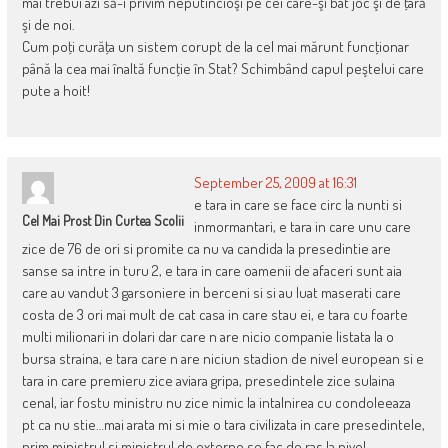
mai trebui azi să-i privim neputincioşi pe cei care-şi bat joc şi de ţară
şi de noi.
Cum poţi curăţa un sistem corupt de la cel mai mărunt funcţionar
până la cea mai înaltă funcţie în Stat? Schimbând capul peştelui care
pute a hoit!
September 25, 2009 at 16:31
e tara in care se face circ la nunti si
Cel Mai Prost Din Curtea Scolii
inmormantari, e tara in care unu care
zice de 76 de ori si promite ca nu va candida la presedintie are
sanse sa intre in turu 2, e tara in care oamenii de afaceri sunt aia
care au vandut 3 garsoniere in berceni si si au luat maserati care
costa de 3 ori mai mult de cat casa in care stau ei, e tara cu foarte
multi milionari in dolari dar care n are nicio companie listata la o
bursa straina, e tara care n are niciun stadion de nivel european si e
tara in care premieru zice aviara gripa, presedintele zice sulaina
cenal, iar fostu ministru nu zice nimic la intalnirea cu condoleeaza
pt ca nu stie…mai arata mi si mie o tara civilizata in care presedintele,
prim ministrul si ministrul de externe se fac de ras la nivel