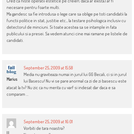
Cred ca niste operatii estetice pe creier( daca ar exista) ar fi
necesare pentru foarte multi.
Ma gandesc sa fie introdusa o lege care sa oblige pe toti candidatii la
functii politice in stat, justitie etc., la testare psihologica inclusiv cu
detectorul de minciuni. Si toate acestea sa se intample in fata
publicului si a presei. Sa vedem atunci cine mai ramane pe listele de
candidati.
September 25, 2009 at 15:58
Media nu graviteaza numai in jurul lui GG Becali, ci si in jurul
Marius
lui Basescu! Nu vi se pare anormal ca zi de zi basescu este
atacat la tv? Nu zic ca nu merita cu varf si indesat dar daca e sa
comparam …
September 25, 2009 at 16:01
Vorbiti de tara noastra?
I.I.