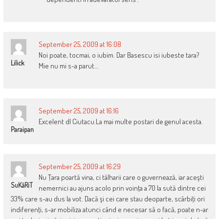
September 25, 2009 at 16:08
Noi poate, tocmai, o iubim. Dar Basescu isi iubeste tara?
Lilick
Mie nu mi s-a parut…
September 25, 2009 at 16:16
Excelent dl Ciutacu.La mai multe postari de genul acesta.
Paraipan
September 25, 2009 at 16:29
Nu Ţara poartă vina, ci tâlharii care o guvernează, iar aceşti
SuKăRiT
nemernici au ajuns acolo prin voinţa a 70 la sută dintre cei
33% care s-au dus la vot. Dacă şi cei care stau deoparte, scârbiţi ori
indiferenţi, s-ar mobiliza atunci când e necesar să o facă, poate n-ar