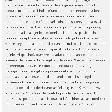
pentru care intentia lui Basescu de a organiza referendumul
trebuie imiedicata ca fiind profund incorecta si neconstitutionala.
Opinia apartine unui profesor universitar – din pacate nu i-am
retinut numele – care a facut parte din Comisia prezidentialasi si s-a
retras vazand in ce directie evolueaza “propunerile”. In opinia sa,
toti candidatii la alegerile prezidentiale trebuie sa participe in
conditii de deplina egalitate a sanselor. Pe langa faptul ca Basescu
vine in alegeri dupa ce a folosit ca un nesimtit banii publici facandu-
si o precampanie de 5 ani si in special in ultimele 3 luni (aceasta
opinie imi apartine), acum vrea sa aduca in campania electorala un
element de dezechilibru al egalitatii de sanse. Vrea sa organizeze un
referendum si sa vina in campania electorala cu un avantaj
decurgand din prerogativele presedintelui si nu ca un simplu
candidat, ceea ce este imoral, profund incorect si nelegal.
Parlamentul il poate opri intr-un singur fel. E suficient sa ignore
punerea pe ordinea de zi a unei astfel de gainarii. Ramane de vazut
in ce masura PSD, alaturi de celelalte partide parlamentare, din
opozitie, sa poata actiona in folosul tarii. Ar fi bine ca mass media sa
promoveze argumentul acestui om. A fost invitat la Antena 3.