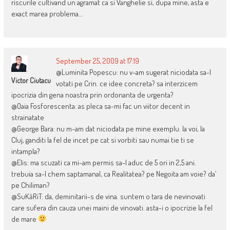
riscurile cultivand un agramat ca si Vanghelie si, dupa mine, asta e
exact marea problema…
September 25, 2009 at 17:19
@Luminita Popescu: nu v-am sugerat niciodata sa-l
Victor Ciutacu
votati pe Crin. ce idee concreta? sa interzicem
ipocrizia din gena noastra prin ordonanta de urgenta?
@Oaia Fosforescenta: as pleca sa-mi fac un viitor decent in
strainatate
@George Bara: nu m-am dat niciodata pe mine exemplu. la voi, la
Cluj, ganditi la fel de incet pe cat si vorbiti sau numai tie ti se
intampla?
@Elis: ma scuzati ca mi-am permis sa-l aduc de 5 ori in 2,5 ani.
trebuia sa-l chem saptamanal, ca Realitatea? pe Negoita am voie? da’
pe Chiliman?
@SuKăRiT: da, deminitarii-s de vina. suntem o tara de nevinovati
care sufera din cauza unei maini de vinovati. asta-i o ipocrizie la fel
de mare