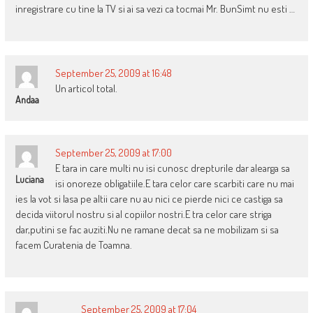
inregistrare cu tine la TV si ai sa vezi ca tocmai Mr. BunSimt nu esti …
September 25, 2009 at 16:48
Un articol total.
Andaa
September 25, 2009 at 17:00
E tara in care multi nu isi cunosc drepturile dar alearga sa
Luciana
isi onoreze obligatiile.E tara celor care scarbiti care nu mai
ies la vot si lasa pe altii care nu au nici ce pierde nici ce castiga sa
decida viitorul nostru si al copiilor nostri.E tra celor care striga
dar,putini se fac auziti.Nu ne ramane decat sa ne mobilizam si sa
facem Curatenia de Toamna.
September 25, 2009 at 17:04