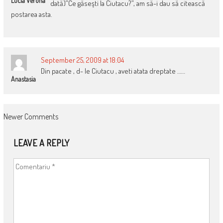
Lucia Verona
dată)”Ce găseşti la Ciutacu?”, am să-i dau să citească
postarea asta.
September 25, 2009 at 18:04
Din pacate , d- le Ciutacu , aveti atata dreptate ……
Anastasia
COMMENT
Newer Comments
NAVIGATION
LEAVE A REPLY