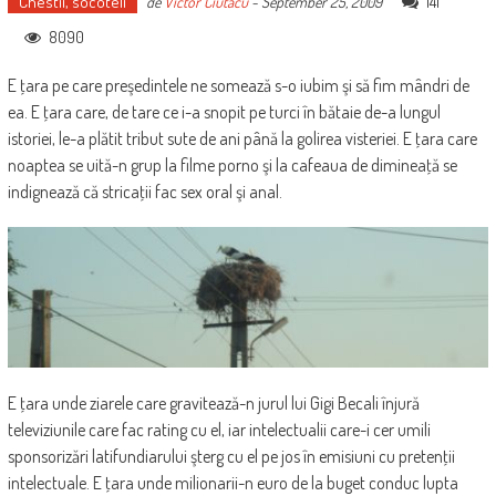
Chestii, socoteli
141
de
Victor Ciutacu
-
September 25, 2009
8090
E ţara pe care preşedintele ne somează s-o iubim şi să fim mândri de
ea. E ţara care, de tare ce i-a snopit pe turci în bătaie de-a lungul
istoriei, le-a plătit tribut sute de ani până la golirea visteriei. E ţara care
noaptea se uită-n grup la filme porno şi la cafeaua de dimineaţă se
indignează că stricaţii fac sex oral şi anal.
E ţara unde ziarele care gravitează-n jurul lui Gigi Becali înjură
televiziunile care fac rating cu el, iar intelectualii care-i cer umili
sponsorizări latifundiarului şterg cu el pe jos în emisiuni cu pretenţii
intelectuale. E ţara unde milionarii-n euro de la buget conduc lupta