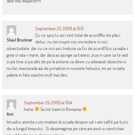
dam mai departe!!!!!
September 25, 2009 at 15:13
Cu ce spui tu aici sint total de acord!Nu imi placi
Shaul Bruckner
deloc, nu imi inspiri nici incredere si nici
obiectivitate, dar cu ce scri aici trebuie sa fiu de acord!Stiu ca viata-i
grea si rata-i mare, dar daca as ajunge sa traiesc ziua in care sa te vad
si pe tine si pe altii de pe la antene ca devin cu adevarat obiectivi si
nu fac mascarada aia de jurnalism in numele felixului, mi-as scoate
palaria in fata voastra mult mai des.
September 25, 2009 at 15:14
hehe
Sa tot traim in Romania
Ami
Imi aduc aminte cum invatam la scoala despre cat i-am caftit pe turci
de-a lungul timpului… Si dezamagirea pe care am avut-o cand chiar