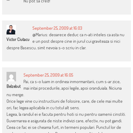
Nu pot sa cred!
September 25, 2009 at 16:03
@Marius: deoarece deduc ca n-ati inteles ca asta nu
Victor Ciutacu
e un post despre cine in jurul cui graviteaza si nici
despre Basescu, simt nevoia s-o scriu in clar.
September 25, 2009 at 16:05
Pai, ca s-o luam in ordinea inmormantarii, cum s-ar zice,
Belzebut
mai intai procedurile, apoi legile, apoi oranduiala. Niciuna
nu merge.
Orice lege vine cu instructiuni de folosire, care, de cele mai multe
ori, fac legea aplicabila in cu totul alt sens.
Legea, la randul ei e facuta pentru hoti si nu pentru oamenii cinstiti.
Guvernarea e asigurata de niste indivizi care, efectiv, nu pot gandi.
Ceea ce fac ei se cheama furt, in termeni populari. Punctul lor de