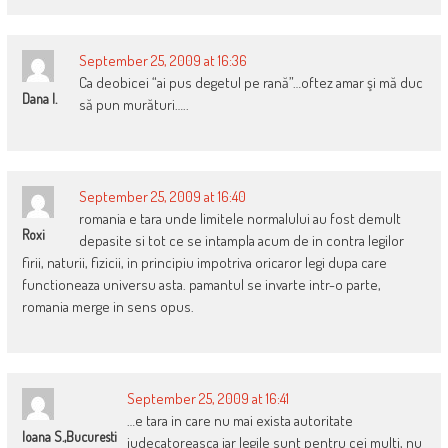
September 25, 2009 at 16:36
Ca deobicei “ai pus degetul pe rană”…oftez amar şi mă duc
Dana I.
să pun murături…..
September 25, 2009 at 16:40
romania e tara unde limitele normalului au fost demult
Roxi
depasite si tot ce se intampla acum de in contra legilor
firii, naturii, fizicii, in principiu impotriva oricaror legi dupa care
functioneaza universu asta. pamantul se invarte intr-o parte,
romania merge in sens opus.
September 25, 2009 at 16:41
…e tara in care nu mai exista autoritate
Ioana S.,Bucuresti
judecatoreasca iar legile sunt pentru cei multi, nu