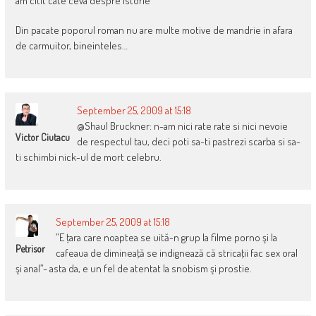
am citit cate ceva despre istorie
Din pacate poporul roman nu are multe motive de mandrie in afara
de carmuitor, bineinteles…
September 25, 2009 at 15:18
@Shaul Bruckner: n-am nici rate rate si nici nevoie
Victor Ciutacu
de respectul tau, deci poti sa-ti pastrezi scarba si sa-
ti schimbi nick-ul de mort celebru.
September 25, 2009 at 15:18
”E ţara care noaptea se uită-n grup la filme porno şi la
Petrisor
cafeaua de dimineaţă se indignează că stricaţii fac sex oral
şi anal”- asta da, e un fel de atentat la snobism şi prostie.