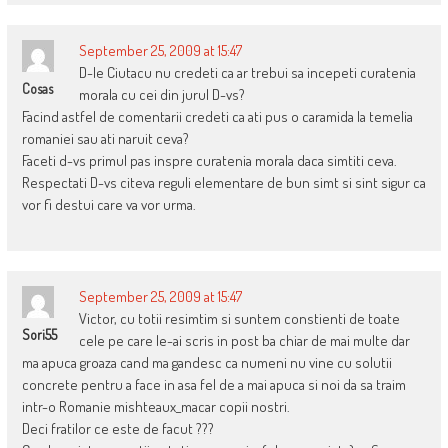
September 25, 2009 at 15:47
D-le Ciutacu nu credeti ca ar trebui sa incepeti curatenia
Cosas
morala cu cei din jurul D-vs?
Facind astfel de comentarii credeti ca ati pus o caramida la temelia
romaniei sau ati naruit ceva?
Faceti d-vs primul pas inspre curatenia morala daca simtiti ceva.
Respectati D-vs citeva reguli elementare de bun simt si sint sigur ca
vor fi destui care va vor urma.
September 25, 2009 at 15:47
Victor, cu totii resimtim si suntem constienti de toate
Sori55
cele pe care le-ai scris in post ba chiar de mai multe dar
ma apuca groaza cand ma gandesc ca numeni nu vine cu solutii
concrete pentru a face in asa fel de a mai apuca si noi da sa traim
intr-o Romanie mishteaux_macar copii nostri.
Deci fratilor ce este de facut ???