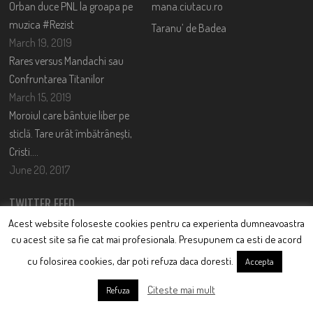
Orban duce PNL la groapa pe
mana.ciutacu.ro
muzica #Rezist
Taranu’ de Badea
March 19, 2019
Rares versus Mandachi sau
Confruntarea Titanilor
March 15, 2019
Moroiul care bântuie liber pe
sticlă. Tare urât îmbătrânești,
Cristi….
June 20, 2017
TWITTER FEED
Acest website foloseste cookies pentru ca experienta dumneavoastra
Could not authenticate you.
cu acest site sa fie cat mai profesionala. Presupunem ca esti de acord
cu folosirea cookies, dar poti refuza daca doresti.
Accepta
CONTACT
Citeste mai mult
Refuza
Nume: