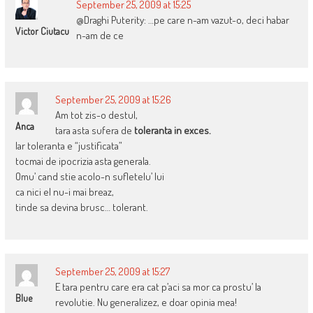
September 25, 2009 at 15:25
@Draghi Puterity: …pe care n-am vazut-o, deci habar
Victor Ciutacu
n-am de ce
September 25, 2009 at 15:26
Am tot zis-o destul,
Anca
tara asta sufera de
toleranta in exces.
Iar toleranta e “justificata”
tocmai de ipocrizia asta generala.
Omu’ cand stie acolo-n sufletelu’ lui
ca nici el nu-i mai breaz,
tinde sa devina brusc… tolerant.
September 25, 2009 at 15:27
E tara pentru care era cat p’aci sa mor ca prostu’ la
Blue
revolutie. Nu generalizez, e doar opinia mea!