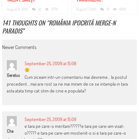
August 21, 2010
52
5778
August 7, 2010
61
6018
141 THOUGHTS ON “
ROMÂNIA IPOCRITĂ MERGE-N
PARADIS
”
COMMENT
Newer Comments
NAVIGATION
September 25, 2009 at 15:08
Geretus
Cum ziceam intr-un comentariu mai devreme… la postul
precedent… mai are rost sa ne mai miram de ce se intampla in tara
asta atata timp cat stim de cine e populata?
September 25, 2009 at 15:09
e tara pe care-o meritam??????e tara pe care-am visat-
Che
o????? e tara pe care-am mostenit-o si e tara pe care-o