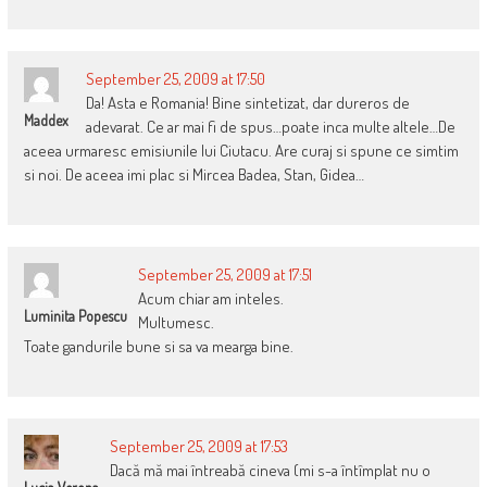
September 25, 2009 at 17:50
Da! Asta e Romania! Bine sintetizat, dar dureros de
Maddex
adevarat. Ce ar mai fi de spus…poate inca multe altele…De
aceea urmaresc emisiunile lui Ciutacu. Are curaj si spune ce simtim
si noi. De aceea imi plac si Mircea Badea, Stan, Gidea…
September 25, 2009 at 17:51
Acum chiar am inteles.
Luminita Popescu
Multumesc.
Toate gandurile bune si sa va mearga bine.
September 25, 2009 at 17:53
Dacă mă mai întreabă cineva (mi s-a întîmplat nu o