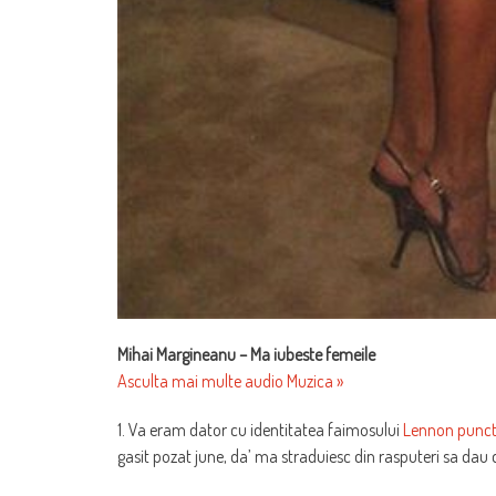
Mihai Margineanu – Ma iubeste femeile
Asculta mai multe audio Muzica »
1. Va eram dator cu identitatea faimosului
Lennon punct
gasit pozat june, da’ ma straduiesc din rasputeri sa dau d