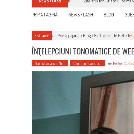
Ziaristul Ion Cristoiu, prima 
NEWS FLASH
PRIMA PAGINĂ
NEWS FLASH
BLOG
GUES
Esti aici:
Prima pagină >
Blog
>
Barfoteca de Net
>
Înţ
ÎNŢELEPCIUNI TONOMATICE DE WE
Barfoteca de Net
Chestii, socoteli
de
Victor Ciutac