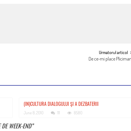
Urmatorul articol
De ce-mi place Plicima
(IN)CULTURA DIALOGULUI ŞI A DEZBATERII
June 8, 2010
111
8580
E DE WEEK-END
”