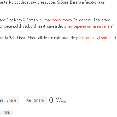
anta. Nu pot decat sa-i urez succes. Si Sorin Beraru a facut-o la un
 tare. Cica Nagy & Seres
n-au mai tradat moka
. Pai de ce nu-l dai afara
ncompetentul din subordinea-ti care a decis
neinceperea urmaririi penale
?
, la Gabi Firea. Printre altele, din cate auzii, despre
deontologii portocalii
0
Total
Share
Share
Shares
TRU