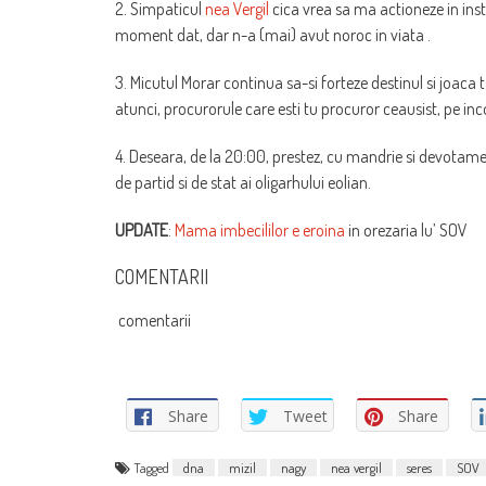
2. Simpaticul
nea Vergil
cica vrea sa ma actioneze in inst
moment dat, dar n-a (mai) avut noroc in viata .
3. Micutul Morar continua sa-si forteze destinul si joaca
atunci, procurorule care esti tu procuror ceausist, pe i
4. Deseara, de la 20:00, prestez, cu mandrie si devotament
de partid si de stat ai oligarhului eolian.
UPDATE
:
Mama imbecililor e eroina
in orezaria lu’ SOV
COMENTARII
comentarii
Share
Tweet
Share
Tagged
dna
mizil
nagy
nea vergil
seres
SOV