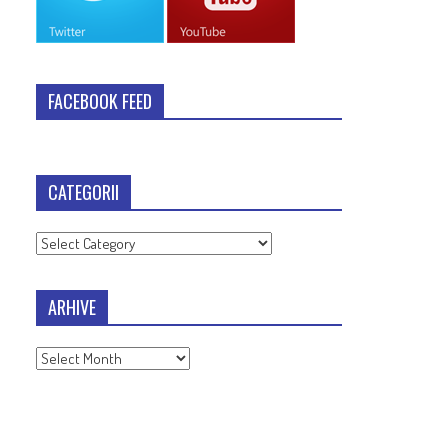
FACEBOOK FEED
CATEGORII
Categorii
ARHIVE
Arhive