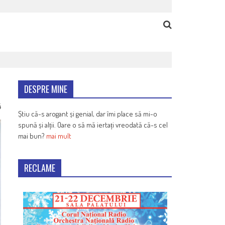
DESPRE MINE
4
Știu că-s arogant și genial, dar îmi place să mi-o
spună și alții. Oare o să mă iertați vreodată că-s cel
mai bun?
mai mult
RECLAME