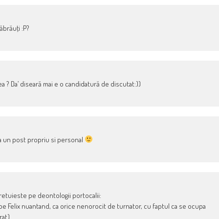
brăuţi :P?
a ? Da’ diseară mai e o candidatură de discutat:))
a un post propriu si personal
pretuieste pe deontologii portocalii:
pe Felix nuantand, ca orice nenorocit de turnator, cu faptul ca se ocupa
rat).