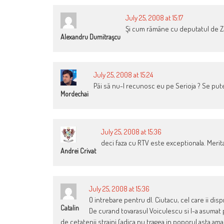
July 25, 2008 at 15:17
Şi cum rămâne cu deputatul de Ză
Alexandru Dumitraşcu
July 25, 2008 at 15:24
Păi să nu-l recunosc eu pe Serioja ? Se pute
Mordechai
July 25, 2008 at 15:36
deci faza cu RTV este exceptionala. Merit
Andrei Crivat
July 25, 2008 at 15:36
O intrebare pentru dl. Ciutacu, cel care ii dis
Catalin
De curand tovarasul Voiculescu si l-a asumat 
de cetatenii straini (adica nu tragea in poporul asta ama