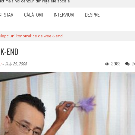
victimă a noi cenzuri din rețelele sociale
T STAR
CĂLĂTORII
INTERVIURI
DESPRE
elepciuni tonomatice de week-end
EK-END
2983
2
u
-
July 25, 2008