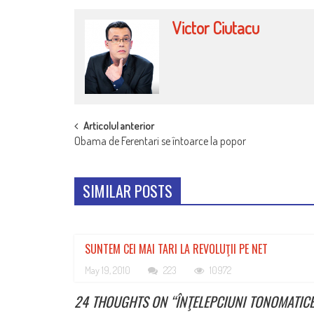
Victor Ciutacu
POST
Articolul anterior
Obama de Ferentari se întoarce la popor
NAVIGATION
SIMILAR POSTS
SUNTEM CEI MAI TARI LA REVOLUŢII PE NET
May 19, 2010
223
10972
24 THOUGHTS ON “
ÎNŢELEPCIUNI TONOMATIC