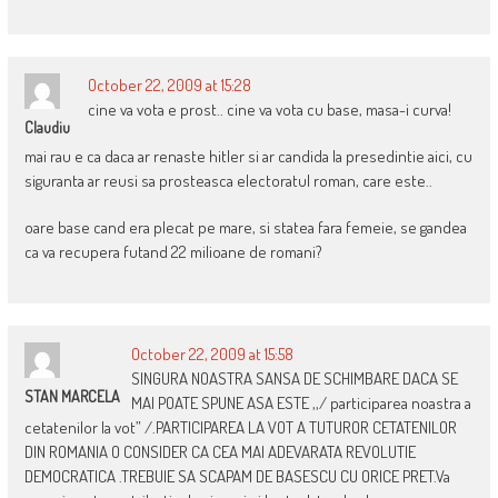
October 22, 2009 at 15:28
cine va vota e prost.. cine va vota cu base, masa-i curva!
Claudiu
mai rau e ca daca ar renaste hitler si ar candida la presedintie aici, cu
siguranta ar reusi sa prosteasca electoratul roman, care este..
oare base cand era plecat pe mare, si statea fara femeie, se gandea
ca va recupera futand 22 milioane de romani?
October 22, 2009 at 15:58
SINGURA NOASTRA SANSA DE SCHIMBARE DACA SE
STAN MARCELA
MAI POATE SPUNE ASA ESTE ,,/ participarea noastra a
cetatenilor la vot” /.PARTICIPAREA LA VOT A TUTUROR CETATENILOR
DIN ROMANIA O CONSIDER CA CEA MAI ADEVARATA REVOLUTIE
DEMOCRATICA .TREBUIE SA SCAPAM DE BASESCU CU ORICE PRET.Va