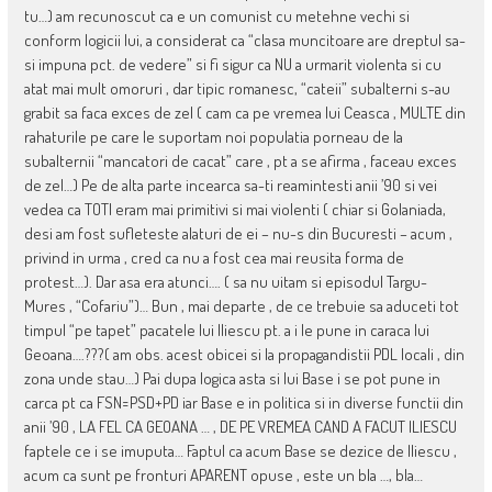
tu…) am recunoscut ca e un comunist cu metehne vechi si
conform logicii lui, a considerat ca “clasa muncitoare are dreptul sa-
si impuna pct. de vedere” si fi sigur ca NU a urmarit violenta si cu
atat mai mult omoruri , dar tipic romanesc, “cateii” subalterni s-au
grabit sa faca exces de zel ( cam ca pe vremea lui Ceasca , MULTE din
rahaturile pe care le suportam noi populatia porneau de la
subalternii “mancatori de cacat” care , pt a se afirma , faceau exces
de zel…) Pe de alta parte incearca sa-ti reamintesti anii ’90 si vei
vedea ca TOTI eram mai primitivi si mai violenti ( chiar si Golaniada,
desi am fost sufleteste alaturi de ei – nu-s din Bucuresti – acum ,
privind in urma , cred ca nu a fost cea mai reusita forma de
protest…). Dar asa era atunci…. ( sa nu uitam si episodul Targu-
Mures , “Cofariu”)… Bun , mai departe , de ce trebuie sa aduceti tot
timpul “pe tapet” pacatele lui Iliescu pt. a i le pune in caraca lui
Geoana….???( am obs. acest obicei si la propagandistii PDL locali , din
zona unde stau…) Pai dupa logica asta si lui Base i se pot pune in
carca pt ca FSN=PSD+PD iar Base e in politica si in diverse functii din
anii ’90 , LA FEL CA GEOANA … , DE PE VREMEA CAND A FACUT ILIESCU
faptele ce i se imuputa… Faptul ca acum Base se dezice de Iliescu ,
acum ca sunt pe fronturi APARENT opuse , este un bla …, bla…