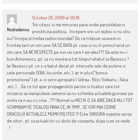
October 26, 2009 at 00:18
Tot citesc si ma minunez pana unde parsivitatea si
Nostradamus
prostitutia politica… Incepem vre-un razboi si nu stiu
eu? Incepe al treilea razboi mondial? De ce trebuie sa avem in
fruntea tarii un om care SA SE BATA pt. ceva si nu in primul rand un
om care SA NE RESPECTE pe noi cei care l-am ales??? De asta nu-i
bun Antonescu ,pt. ca nu mesteca tot timpul rahatul ca Basescu ?
Iar Basescu pt. ce s-a batut decat pt. intersele sale de putere si
cele personale (EBA, locuinte ,etc.), iar in plus(“bonus
promotional”) pt. a-si servi apropiatii ( Udrea , Ritzi, Videanu , Falca
,etc.) … De ce tot apar propagandisti parsivi si ticalosi care tot
incearca sa manipuleze oamenii sa nu schimbe actualele gunoaie pe
motiv ca n-au cu cine….??? Normal ca NICI N-O SA AIBE DACA NU-I TOT
SCHIMBAM PE TICALOSI PANA CE, IN TIMP , SE VOR MAI CERNE
DRACULUI ACTUALELE MUMII POLITICE !!! Este SINGURA noastra sansa
de viitor , pt. ca actualii tin cu dintii de ciozvarta, dupa cum se vede
…!