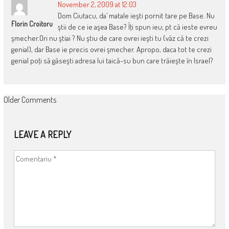
November 2, 2009 at 12:03
Dom Ciutacu, da’ matale ieşti pornit tare pe Base. Nu
Florin Croitoru
ştii de ce ie aşea Base? Îţi spun ieu; pt că ieste evreu
şmecher.Ori nu ştiai ? Nu ştiu de care ovrei ieşti tu (văz că te crezi
genial), dar Base ie precis ovrei şmecher. Apropo, daca tot te crezi
genial poţi să găseşti adresa lui taică-su bun care trăieşte în Israel?
COMMENT
Older Comments
NAVIGATION
LEAVE A REPLY