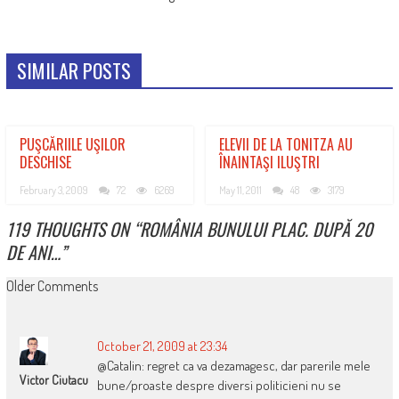
SIMILAR POSTS
PUŞCĂRIILE UŞILOR
ELEVII DE LA TONITZA AU
DESCHISE
ÎNAINTAŞI ILUŞTRI
February 3, 2009
72
6269
May 11, 2011
48
3179
119 THOUGHTS ON “
ROMÂNIA BUNULUI PLAC. DUPĂ 20
DE ANI…
”
COMMENT
Older Comments
NAVIGATION
October 21, 2009 at 23:34
@Catalin: regret ca va dezamagesc, dar parerile mele
Victor Ciutacu
bune/proaste despre diversi politicieni nu se