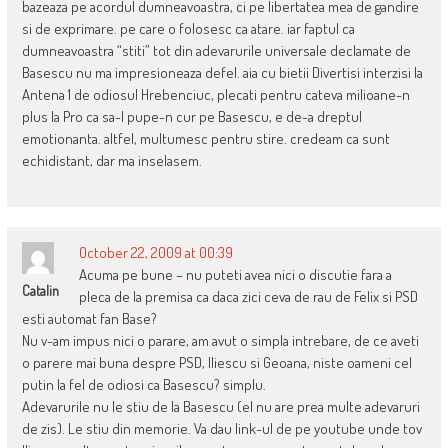
bazeaza pe acordul dumneavoastra, ci pe libertatea mea de gandire
si de exprimare. pe care o folosesc ca atare. iar faptul ca
dumneavoastra “stiti” tot din adevarurile universale declamate de
Basescu nu ma impresioneaza defel. aia cu bietii Divertisi interzisi la
Antena 1 de odiosul Hrebenciuc, plecati pentru cateva milioane-n
plus la Pro ca sa-l pupe-n cur pe Basescu, e de-a dreptul
emotionanta. altfel, multumesc pentru stire. credeam ca sunt
echidistant, dar ma inselasem.
October 22, 2009 at 00:39
Acuma pe bune – nu puteti avea nici o discutie fara a
Catalin
pleca de la premisa ca daca zici ceva de rau de Felix si PSD
esti automat fan Base?
Nu v-am impus nici o parare, am avut o simpla intrebare, de ce aveti
o parere mai buna despre PSD, Iliescu si Geoana, niste oameni cel
putin la fel de odiosi ca Basescu? simplu.
Adevarurile nu le stiu de la Basescu (el nu are prea multe adevaruri
de zis). Le stiu din memorie. Va dau link-ul de pe youtube unde tov