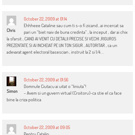
October 22, 2009 at 01:14
Ehhheee Cataline sau cum ti s-o fi zicand , ai incercat sa
Chris
pari un “biet naiv de buna credinta” , la inceput , dar ai chix
la sfarsit , CAND AI VENIT CU DETALII PRECISE SI VECHI ,RIGUROS
PREZENTATE SI AI INCHEIAT PE UN TON SIGUR , AUTORITAR , ca un
adevarat agent electoral basescian , instruit la 2 si 1/4 …
October 22, 2009 at 01:56
Domnule Ciutacu ai uitat o “liniuta”!
Simon
– Avem si un guvern virtual (Croitoru)-ca stie el ca face
bine la criza politica
October 22, 2009 at 09:05
Pentru Catalin: