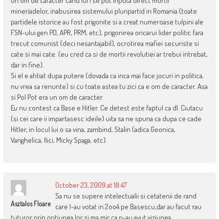
un om de caracter cand lui i se pot inputa direct mortii
mineriadelor, inabusirea sistemului pluripartid in Romania (toate
partidele istorice au fost prigonite si a creat numeroase tulpini ale
FSN-ului gen PD, APR, PRM, etc), prigonirea oricarui lider politic fara
trecut comunist (deci nesantajabil), ocrotirea mafiei securiste si
cate si mai cate. (eu cred ca si de mortii revolutiei ar trebui intrebat,
dar in fine).
Si el e ahtiat dupa putere (dovada ca inca mai face jocuri in politica,
nu vrea sa renunte) si cu toate astea tu zici ca e om de caracter. Asa
si Pol Pot era un om de caracter.
Eu nu contest ca Base e Hitler. Ce detest este faptul ca dl. Ciutacu
(si cei care ii impartasesc ideile) uita sa ne spuna ca dupa ce cade
Hitler, in locul lui o sa vina, zambind, Stalin (adica Geonica,
Vanghelica, Ilici, Micky Spaga, etc).
October 23, 2009 at 18:47
Sa nu se supere intelectualii si cetatenii de rand
Asztalos Floare
care l-au votat in 2oo4 pe Basescu,dar au facut rau
tuturor prin optiunea lor si ma mir ca n-au avut viziunea