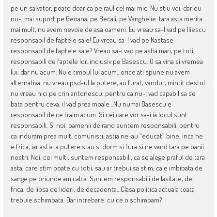
pe un salvator, poate doar ca pe raul cel mai mic. Nu stiu voi, dar eu
nu-i mai suport pe Geoana, pe Becali, pe Vanghelie..tara asta merita
mai mult, nu avem nevoie de asa oameni. Eu vreau sa-l vad pe Iliescu
responsabil de faptele sale! Eu vreau sa-l vad pe Nastase
responsabil de faptele sale? Vreau sa-i vad pe astia mari, pe toti,
responsabili de faptele lor..inclusiv pe Basescu. O sa vina si vremea
lui, dar nu acum. Nu e timpul lui acum…orice ati spune nu avem
alternativa. nu vreau psd-ul la putere, au furat, vandut, mintit destul.
nu vreau nici pe crin antonescu, pentru ca nu-l vad capabil sa se
bata pentru ceva, il vad prea moale…Nu numai Basescu e
responsabil de ce traim acum. Si cei care vor sa-i ia locul sunt
responsabili. Si noi, oamenii de rand suntem responsabili, pentru
ca induram prea mult, comunistii astia ne-au “educat” bine, inca ne
e frica, iar astia la putere stau si dorm si fura si ne vand tara pe banii
nostri. Noi, cei multi, suntem responsabili, ca se alege praful de tara
asta, care stim poate cu totii, sau ar trebui sa stim, ca e imbibata de
sange pe oriunde am calca. Suntem responsabili de lasitate, de
frica, de lipsa de lideri, de decadenta…Clasa politica actuala toata
trebuie schimbata. Dar intrebare: cu ce o schimbam?