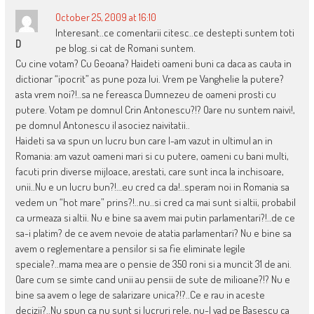
October 25, 2009 at 16:10
Interesant..ce comentarii citesc..ce destepti suntem toti
D
pe blog..si cat de Romani suntem.
Cu cine votam? Cu Geoana? Haideti oameni buni ca daca as cauta in
dictionar “ipocrit” as pune poza lui. Vrem pe Vanghelie la putere?
asta vrem noi?!..sa ne fereasca Dumnezeu de oameni prosti cu
putere. Votam pe domnul Crin Antonescu?!? Oare nu suntem naivi!,
pe domnul Antonescu il asociez naivitatii..
Haideti sa va spun un lucru bun care l-am vazut in ultimul an in
Romania: am vazut oameni mari si cu putere, oameni cu bani multi,
facuti prin diverse mijloace, arestati, care sunt inca la inchisoare,
unii..Nu e un lucru bun?!…eu cred ca da!..speram noi in Romania sa
vedem un “hot mare” prins?!..nu..si cred ca mai sunt si altii, probabil
ca urmeaza si altii. Nu e bine sa avem mai putin parlamentari?!..de ce
sa-i platim? de ce avem nevoie de atatia parlamentari? Nu e bine sa
avem o reglementare a pensilor si sa fie eliminate legile
speciale?..mama mea are o pensie de 350 roni si a muncit 31 de ani.
Oare cum se simte cand unii au pensii de sute de milioane?!? Nu e
bine sa avem o lege de salarizare unica?!?..Ce e rau in aceste
decizii?..Nu spun ca nu sunt si lucruri rele, nu-l vad pe Basescu ca