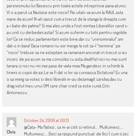
parsivismului lui Basescu prin toate actele intreprinse pana atunci.
Vi s-a parut ca Nastase este nociv? Pai uitati-va acum la RAUL asta
mare de acum! N-ati vazut cum a trecut de la stanga la dreapta cum
a-i bate din palme? Si mai ales unde a fost mintea Liberalilor cand s-
au unit cu derbedeii astia? Si acum suferim cu totii pentru orgoliile
lor! Ca se reduc parlamentarii este bine,dar cu “uninominalul” am
dat-o in bara! Daca romanii nu vor merge la vot sa-l “termine” pe
“nociv” trebuie sa ne asteptam sa ramanem ancorati in trecut si eu
incerc de pe acum sa ma consolez cu asta,dealtfel nici nu mai sunt
tanara si nici nu-mi mai pasa de viata mea.Ma gandesc in schimb la
tinerii si copiii de azi.Le va fi dat si lor sa cunoasca Dictatura? Eu una
o sa merg sa votez si desi liberalii m-au dezamagit candva,dau cu
drag votul meu unui OM care chiar cred ca este curat,Crin
Antonescu.
October 24, 2009 at 00:13
@Cata- Ma flatezi , ca m-ai citit si retinut…. Multumesc….
Chris
Multumesc…. Deci sa raspund punctual: de Ilici ( cum ii zici