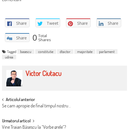
Share
Tweet
Share
Share
0
Total
Share
Shares
Tagged
basescu
constitutie
dtactor
majoritate
parlament
udrea
Victor Ciutacu
POST
Articolul anterior
Se cam apropie de final timpul nostru…
NAVIGATION
Urmatorul articol
Vine Traian Băsescu la “Vorbe grele”?