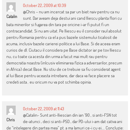
October 22, 2009 at 10:39
@Chris – nu am incercat sa par un biet naiv pentru ca nu
Catalin
sunt. Dar aveam deja destui ani cand Iliescu planta flori cu
bata minerilor si fugarea din tara pe oricine i-ar fi putut fi un
contracandidat. Si nu am uitat. Pe Iliescu eu il consider raul absolut
pentru Romania pentru ca el a pus bazele sistemului ticalosit de
acuma, inclusiv bazele carierei politice a lui Base. Si de aceea eram
curios de dl. Ciutacu il considera pe Base dictator iar pe tov Iliescu
nu, cu toate ca acesta din urma a facut mai mult rau pentru
democratia noastra (inlcusiv eliminarea fizica a adversarilor, precum
in Africa) decat Base. Nu stiu de ce trebuie sa fiu considerat agent
al lui Base pentru aceasta intrebare, dar daca va face placere sa
credeti asta.. eu oricum nu va pot schimba opinia.
October 22, 2009 at 11:43
@Catalin- Sunt anti-Iliescian din ian ’90 , si anti-FSN tot
Chris
de-atunci , deci si anti-PSD , dar PD-ului i-am dat cativa ani
de “intelegere din partea mea” pt. a ma lamuri ce-i cu ei…. Concluzie: